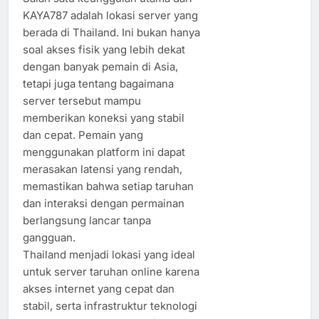
KAYA787 adalah lokasi server yang
berada di Thailand. Ini bukan hanya
soal akses fisik yang lebih dekat
dengan banyak pemain di Asia,
tetapi juga tentang bagaimana
server tersebut mampu
memberikan koneksi yang stabil
dan cepat. Pemain yang
menggunakan platform ini dapat
merasakan latensi yang rendah,
memastikan bahwa setiap taruhan
dan interaksi dengan permainan
berlangsung lancar tanpa
gangguan.
Thailand menjadi lokasi yang ideal
untuk server taruhan online karena
akses internet yang cepat dan
stabil, serta infrastruktur teknologi