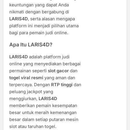
keuntungan yang dapat Anda
nikmati dengan bergabung di
LARIS4D
, serta alasan mengapa
platform ini menjadi pilihan utama
bagi para pemain judi online.
Apa Itu LARIS4D?
LARIS4D
adalah platform judi
online yang menyediakan berbagai
permainan seperti
slot gacor
dan
togel viral resmi
yang aman dan
terpercaya. Dengan
RTP tinggi
dan
peluang jackpot yang
menggiurkan,
LARIS4D
memberikan pemain kesempatan
besar untuk meraih kemenangan
besar dalam setiap putaran mesin
slot atau taruhan togel.