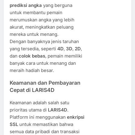
prediksi angka
yang berguna
untuk membantu pemain
merumuskan angka yang lebih
akurat, meningkatkan peluang
mereka untuk menang.
Dengan banyaknya jenis taruhan
yang tersedia, seperti
4D
,
3D
,
2D
,
dan
colok bebas
, pemain memiliki
banyak cara untuk menang dan
meraih hadiah besar.
Keamanan dan Pembayaran
Cepat di LARIS4D
Keamanan adalah salah satu
prioritas utama di
LARIS4D
.
Platform ini menggunakan
enkripsi
SSL
untuk memastikan bahwa
semua data pribadi dan transaksi