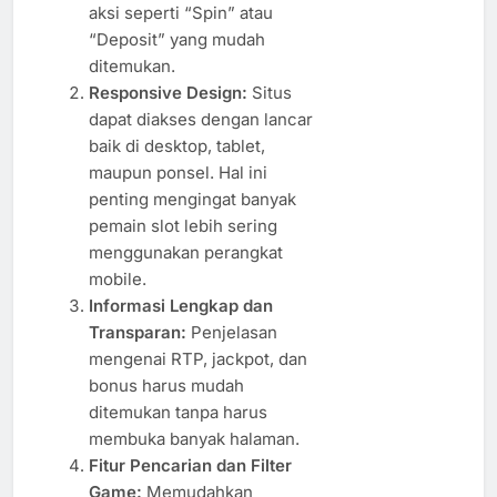
aksi seperti “Spin” atau
“Deposit” yang mudah
ditemukan.
Responsive Design:
Situs
dapat diakses dengan lancar
baik di desktop, tablet,
maupun ponsel. Hal ini
penting mengingat banyak
pemain slot lebih sering
menggunakan perangkat
mobile.
Informasi Lengkap dan
Transparan:
Penjelasan
mengenai RTP, jackpot, dan
bonus harus mudah
ditemukan tanpa harus
membuka banyak halaman.
Fitur Pencarian dan Filter
Game:
Memudahkan