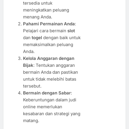
tersedia untuk
meningkatkan peluang
menang Anda.
Pahami Permainan Anda
:
Pelajari cara bermain
slot
dan
togel
dengan baik untuk
memaksimalkan peluang
Anda.
Kelola Anggaran dengan
Bijak
: Tentukan anggaran
bermain Anda dan pastikan
untuk tidak melebihi batas
tersebut.
Bermain dengan Sabar
:
Keberuntungan dalam judi
online memerlukan
kesabaran dan strategi yang
matang.