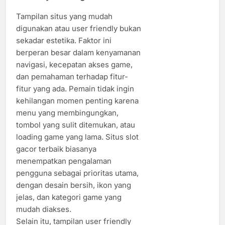
Tampilan situs yang mudah
digunakan atau user friendly bukan
sekadar estetika. Faktor ini
berperan besar dalam kenyamanan
navigasi, kecepatan akses game,
dan pemahaman terhadap fitur-
fitur yang ada. Pemain tidak ingin
kehilangan momen penting karena
menu yang membingungkan,
tombol yang sulit ditemukan, atau
loading game yang lama. Situs slot
gacor terbaik biasanya
menempatkan pengalaman
pengguna sebagai prioritas utama,
dengan desain bersih, ikon yang
jelas, dan kategori game yang
mudah diakses.
Selain itu, tampilan user friendly