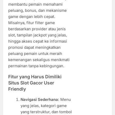
membantu pemain memahami
peluang, bonus, dan mekanisme
game dengan lebih cepat.
Misalnya, fitur filter game
berdasarkan provider atau jenis
slot, tampilan jackpot yang jelas,
hingga akses cepat ke informasi
promosi dapat meningkatkan
peluang pemain untuk meraih
kemenangan sekaligus menikmati
permainan tanpa kebingungan.
Fitur yang Harus Dimiliki
Situs Slot Gacor User
Friendly
Navigasi Sederhana:
Menu
yang jelas, kategori game
yang terstruktur, dan tombol