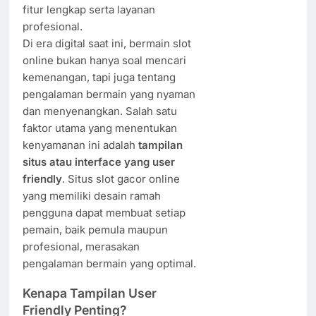
fitur lengkap serta layanan
profesional.
Di era digital saat ini, bermain slot
online bukan hanya soal mencari
kemenangan, tapi juga tentang
pengalaman bermain yang nyaman
dan menyenangkan. Salah satu
faktor utama yang menentukan
kenyamanan ini adalah
tampilan
situs atau interface yang user
friendly
. Situs slot gacor online
yang memiliki desain ramah
pengguna dapat membuat setiap
pemain, baik pemula maupun
profesional, merasakan
pengalaman bermain yang optimal.
Kenapa Tampilan User
Friendly Penting?