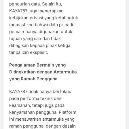
pencurian data. Selain itu,
KAYA787 juga menerapkan
kebijakan privasi yang ketat untuk
memastikan bahwa data pribadi
pemain hanya digunakan untuk
tujuan yang sah dan tidak
dibagikan kepada pihak ketiga
tanpa izin eksplisit.
Pengalaman Bermain yang
Ditingkatkan dengan Antarmuka
yang Ramah Pengguna
KAYA787 tidak hanya berfokus
pada performa teknis dan
keamanan, tetapi juga pada
kenyamanan pengguna. Platform
ini menawarkan antarmuka yang
ramah pengguna, dengan desain