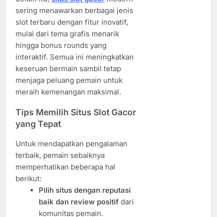
sering menawarkan berbagai jenis
slot terbaru dengan fitur inovatif,
mulai dari tema grafis menarik
hingga bonus rounds yang
interaktif. Semua ini meningkatkan
keseruan bermain sambil tetap
menjaga peluang pemain untuk
meraih kemenangan maksimal.
Tips Memilih Situs Slot Gacor
yang Tepat
Untuk mendapatkan pengalaman
terbaik, pemain sebaiknya
memperhatikan beberapa hal
berikut:
Pilih situs dengan reputasi
baik dan review positif
dari
komunitas pemain.