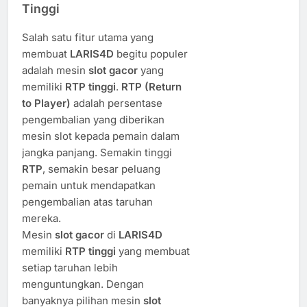
Tinggi
Salah satu fitur utama yang
membuat
LARIS4D
begitu populer
adalah mesin
slot gacor
yang
memiliki
RTP tinggi
.
RTP (Return
to Player)
adalah persentase
pengembalian yang diberikan
mesin slot kepada pemain dalam
jangka panjang. Semakin tinggi
RTP
, semakin besar peluang
pemain untuk mendapatkan
pengembalian atas taruhan
mereka.
Mesin
slot gacor
di
LARIS4D
memiliki
RTP tinggi
yang membuat
setiap taruhan lebih
menguntungkan. Dengan
banyaknya pilihan mesin
slot