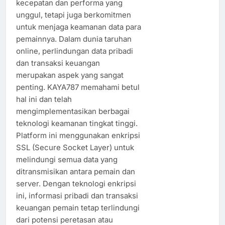
kecepatan dan performa yang
unggul, tetapi juga berkomitmen
untuk menjaga keamanan data para
pemainnya. Dalam dunia taruhan
online, perlindungan data pribadi
dan transaksi keuangan
merupakan aspek yang sangat
penting. KAYA787 memahami betul
hal ini dan telah
mengimplementasikan berbagai
teknologi keamanan tingkat tinggi.
Platform ini menggunakan enkripsi
SSL (Secure Socket Layer) untuk
melindungi semua data yang
ditransmisikan antara pemain dan
server. Dengan teknologi enkripsi
ini, informasi pribadi dan transaksi
keuangan pemain tetap terlindungi
dari potensi peretasan atau