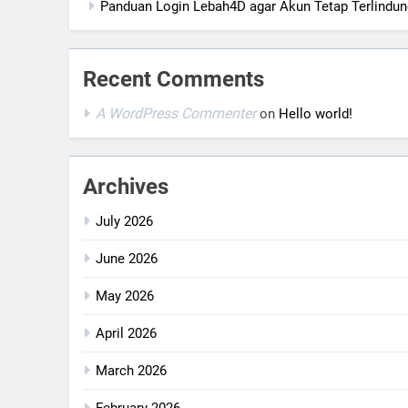
Panduan Login Lebah4D agar Akun Tetap Terlindu
Recent Comments
A WordPress Commenter
on
Hello world!
Archives
July 2026
June 2026
May 2026
April 2026
March 2026