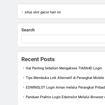
situs slot gacor hari ini
Search
Recent Posts
Hal Penting Sebelum Mengakses TIARA4D Login
Tips Membuka Link Alternatif di Perangkat Mobil
EDWINSLOT Login Aman melalui Perangkat Pribadi
Panduan Praktis Login Edwinslot Melalui Browse