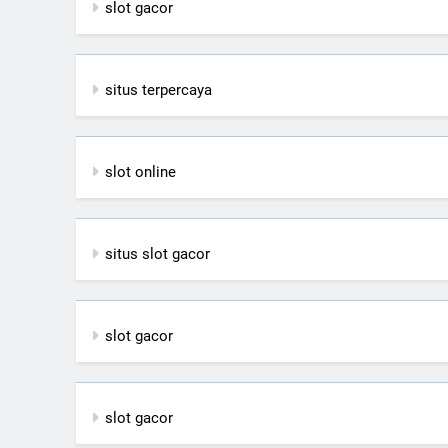
slot gacor
situs terpercaya
slot online
situs slot gacor
slot gacor
slot gacor