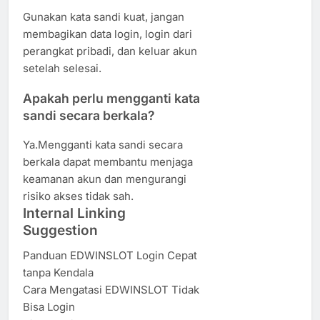
Gunakan kata sandi kuat, jangan
membagikan data login, login dari
perangkat pribadi, dan keluar akun
setelah selesai.
Apakah perlu mengganti kata
sandi secara berkala?
Ya.Mengganti kata sandi secara
berkala dapat membantu menjaga
keamanan akun dan mengurangi
risiko akses tidak sah.
Internal Linking
Suggestion
Panduan EDWINSLOT Login Cepat
tanpa Kendala
Cara Mengatasi EDWINSLOT Tidak
Bisa Login