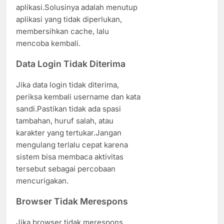
aplikasi.Solusinya adalah menutup
aplikasi yang tidak diperlukan,
membersihkan cache, lalu
mencoba kembali.
Data Login Tidak Diterima
Jika data login tidak diterima,
periksa kembali username dan kata
sandi.Pastikan tidak ada spasi
tambahan, huruf salah, atau
karakter yang tertukar.Jangan
mengulang terlalu cepat karena
sistem bisa membaca aktivitas
tersebut sebagai percobaan
mencurigakan.
Browser Tidak Merespons
Jika browser tidak merespons,