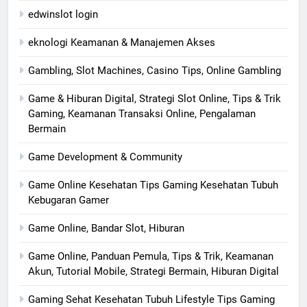
edwinslot login
eknologi Keamanan & Manajemen Akses
Gambling, Slot Machines, Casino Tips, Online Gambling
Game & Hiburan Digital, Strategi Slot Online, Tips & Trik
Gaming, Keamanan Transaksi Online, Pengalaman
Bermain
Game Development & Community
Game Online Kesehatan Tips Gaming Kesehatan Tubuh
Kebugaran Gamer
Game Online, Bandar Slot, Hiburan
Game Online, Panduan Pemula, Tips & Trik, Keamanan
Akun, Tutorial Mobile, Strategi Bermain, Hiburan Digital
Gaming Sehat Kesehatan Tubuh Lifestyle Tips Gaming