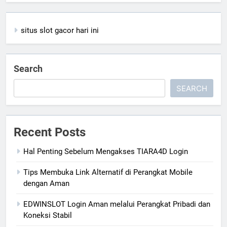
situs slot gacor hari ini
Search
SEARCH
Recent Posts
Hal Penting Sebelum Mengakses TIARA4D Login
Tips Membuka Link Alternatif di Perangkat Mobile
dengan Aman
EDWINSLOT Login Aman melalui Perangkat Pribadi dan
Koneksi Stabil