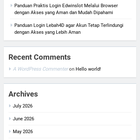
Panduan Praktis Login Edwinslot Melalui Browser
dengan Akses yang Aman dan Mudah Dipahami
Panduan Login Lebah4D agar Akun Tetap Terlindungi
dengan Akses yang Lebih Aman
Recent Comments
A WordPress Commenter
on
Hello world!
Archives
July 2026
June 2026
May 2026