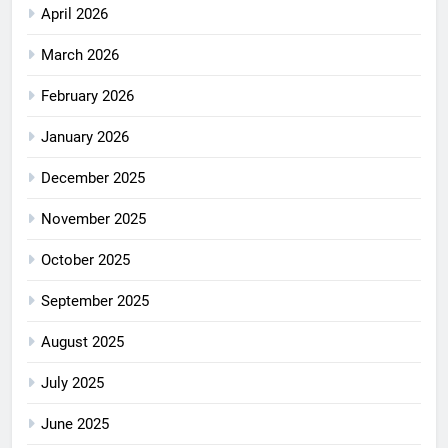
April 2026
March 2026
February 2026
January 2026
December 2025
November 2025
October 2025
September 2025
August 2025
July 2025
June 2025