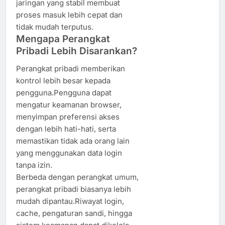
jaringan yang stabil membuat
proses masuk lebih cepat dan
tidak mudah terputus.
Mengapa Perangkat
Pribadi Lebih Disarankan?
Perangkat pribadi memberikan
kontrol lebih besar kepada
pengguna.Pengguna dapat
mengatur keamanan browser,
menyimpan preferensi akses
dengan lebih hati-hati, serta
memastikan tidak ada orang lain
yang menggunakan data login
tanpa izin.
Berbeda dengan perangkat umum,
perangkat pribadi biasanya lebih
mudah dipantau.Riwayat login,
cache, pengaturan sandi, hingga