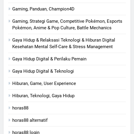
Gaming, Panduan, Champion4D
Gaming, Strategi Game, Competitive Pokémon, Esports
Pokémon, Anime & Pop Culture, Battle Mechanics
Gaya Hidup & Relaksasi Teknologi & Hiburan Digital
Kesehatan Mental Self-Care & Stress Management
Gaya Hidup Digital & Perilaku Pemain
Gaya Hidup Digital & Teknologi
Hiburan, Game, User Experience
Hiburan, Teknologi, Gaya Hidup
horas88
horas88 alternatif
horas88 login