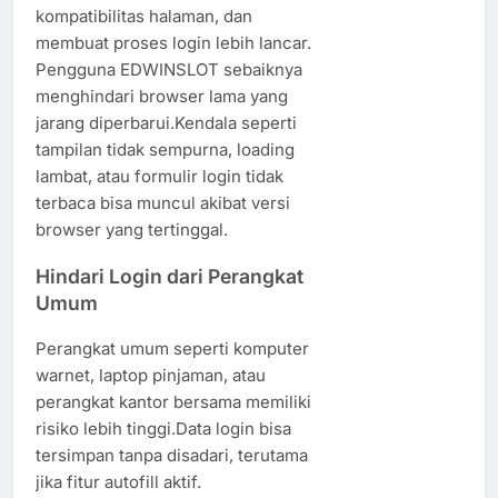
kompatibilitas halaman, dan
membuat proses login lebih lancar.
Pengguna EDWINSLOT sebaiknya
menghindari browser lama yang
jarang diperbarui.Kendala seperti
tampilan tidak sempurna, loading
lambat, atau formulir login tidak
terbaca bisa muncul akibat versi
browser yang tertinggal.
Hindari Login dari Perangkat
Umum
Perangkat umum seperti komputer
warnet, laptop pinjaman, atau
perangkat kantor bersama memiliki
risiko lebih tinggi.Data login bisa
tersimpan tanpa disadari, terutama
jika fitur autofill aktif.