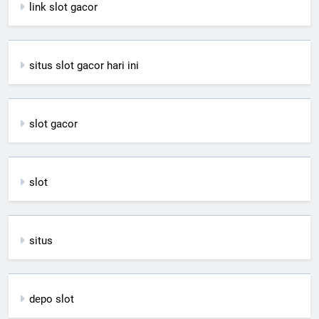
link slot gacor
situs slot gacor hari ini
slot gacor
slot
situs
depo slot