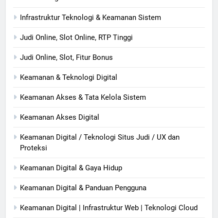
Infrastruktur Teknologi & Keamanan Sistem
Judi Online, Slot Online, RTP Tinggi
Judi Online, Slot, Fitur Bonus
Keamanan & Teknologi Digital
Keamanan Akses & Tata Kelola Sistem
Keamanan Akses Digital
Keamanan Digital / Teknologi Situs Judi / UX dan
Proteksi
Keamanan Digital & Gaya Hidup
Keamanan Digital & Panduan Pengguna
Keamanan Digital | Infrastruktur Web | Teknologi Cloud