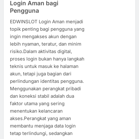
Login Aman bagi
Pengguna
EDWINSLOT Login Aman menjadi
topik penting bagi pengguna yang
ingin mengakses akun dengan
lebih nyaman, teratur, dan minim
risiko.Dalam aktivitas digital,
proses login bukan hanya langkah
teknis untuk masuk ke halaman
akun, tetapi juga bagian dari
perlindungan identitas pengguna.
Menggunakan perangkat pribadi
dan koneksi stabil adalah dua
faktor utama yang sering
menentukan kelancaran
akses.Perangkat yang aman
membantu menjaga data login
tetap terlindungi, sedangkan