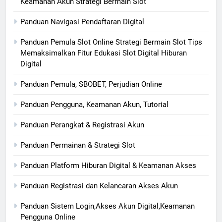
Keamanan Akun Strategi Bermain Slot
Panduan Navigasi Pendaftaran Digital
Panduan Pemula Slot Online Strategi Bermain Slot Tips
Memaksimalkan Fitur Edukasi Slot Digital Hiburan
Digital
Panduan Pemula, SBOBET, Perjudian Online
Panduan Pengguna, Keamanan Akun, Tutorial
Panduan Perangkat & Registrasi Akun
Panduan Permainan & Strategi Slot
Panduan Platform Hiburan Digital & Keamanan Akses
Panduan Registrasi dan Kelancaran Akses Akun
Panduan Sistem Login,Akses Akun Digital,Keamanan
Pengguna Online