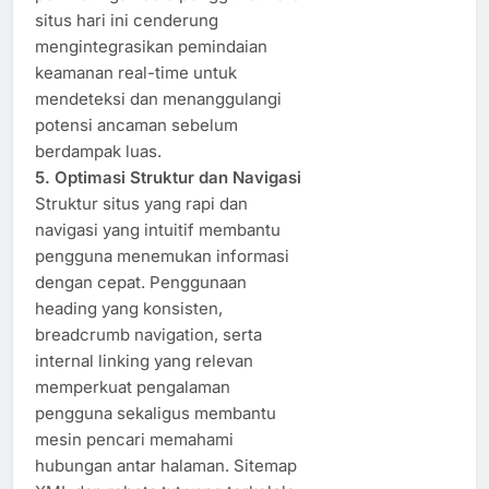
situs hari ini cenderung
mengintegrasikan pemindaian
keamanan real-time untuk
mendeteksi dan menanggulangi
potensi ancaman sebelum
berdampak luas.
5. Optimasi Struktur dan Navigasi
Struktur situs yang rapi dan
navigasi yang intuitif membantu
pengguna menemukan informasi
dengan cepat. Penggunaan
heading yang konsisten,
breadcrumb navigation, serta
internal linking yang relevan
memperkuat pengalaman
pengguna sekaligus membantu
mesin pencari memahami
hubungan antar halaman. Sitemap