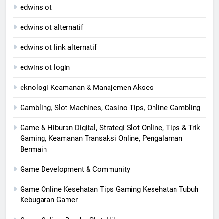
edwinslot
edwinslot alternatif
edwinslot link alternatif
edwinslot login
eknologi Keamanan & Manajemen Akses
Gambling, Slot Machines, Casino Tips, Online Gambling
Game & Hiburan Digital, Strategi Slot Online, Tips & Trik
Gaming, Keamanan Transaksi Online, Pengalaman
Bermain
Game Development & Community
Game Online Kesehatan Tips Gaming Kesehatan Tubuh
Kebugaran Gamer