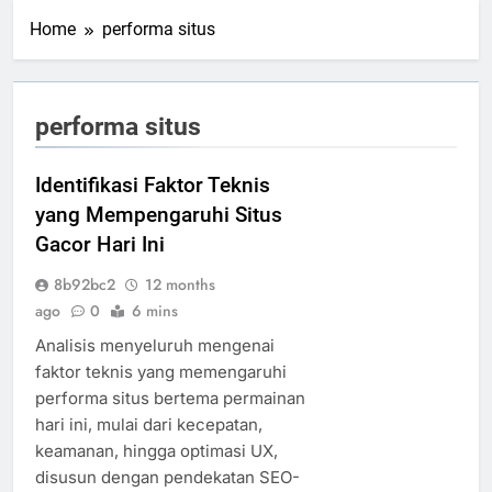
Home
performa situs
performa situs
Identifikasi Faktor Teknis
yang Mempengaruhi Situs
Gacor Hari Ini
8b92bc2
12 months
ago
0
6 mins
Analisis menyeluruh mengenai
faktor teknis yang memengaruhi
performa situs bertema permainan
hari ini, mulai dari kecepatan,
keamanan, hingga optimasi UX,
disusun dengan pendekatan SEO-