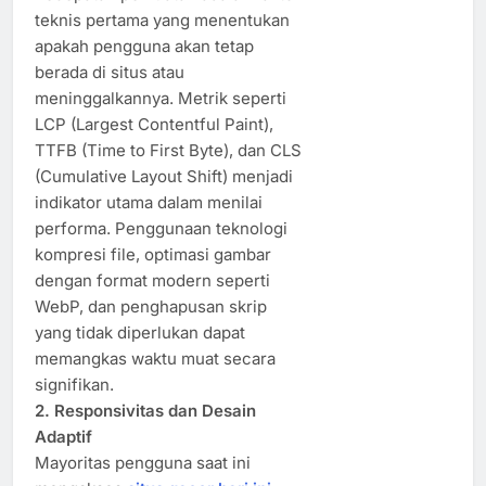
teknis pertama yang menentukan
apakah pengguna akan tetap
berada di situs atau
meninggalkannya. Metrik seperti
LCP (Largest Contentful Paint),
TTFB (Time to First Byte), dan CLS
(Cumulative Layout Shift) menjadi
indikator utama dalam menilai
performa. Penggunaan teknologi
kompresi file, optimasi gambar
dengan format modern seperti
WebP, dan penghapusan skrip
yang tidak diperlukan dapat
memangkas waktu muat secara
signifikan.
2. Responsivitas dan Desain
Adaptif
Mayoritas pengguna saat ini