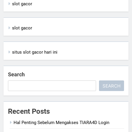
slot gacor
slot gacor
situs slot gacor hari ini
Search
SEARCH
Recent Posts
Hal Penting Sebelum Mengakses TIARA4D Login