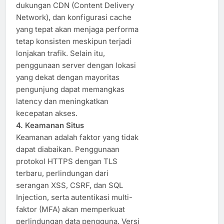
dukungan CDN (Content Delivery
Network), dan konfigurasi cache
yang tepat akan menjaga performa
tetap konsisten meskipun terjadi
lonjakan trafik. Selain itu,
penggunaan server dengan lokasi
yang dekat dengan mayoritas
pengunjung dapat memangkas
latency dan meningkatkan
kecepatan akses.
4. Keamanan Situs
Keamanan adalah faktor yang tidak
dapat diabaikan. Penggunaan
protokol HTTPS dengan TLS
terbaru, perlindungan dari
serangan XSS, CSRF, dan SQL
Injection, serta autentikasi multi-
faktor (MFA) akan memperkuat
perlindungan data pengguna. Versi