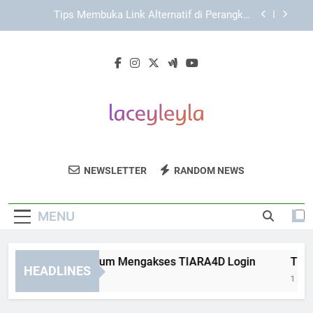
Skip
EDWINSLOT Login Aman melalui Perangkat
to
Pribadi dan Koneksi Stabil
content
Panduan Praktis Login Edwinslot Melalui Browser
dengan Akses yang Aman dan Mudah Dipahami
Hal Penting Sebelum Mengakses TIARA4D Login
Tips Membuka Link Alternatif di Perangkat
Mobile dengan Aman
EDWINSLOT Login Aman melalui Perangkat
Pribadi dan Koneksi Stabil
Lacey Leyla
Temukan Koleksi Fashion Wanita Stylish Di
Panduan Praktis Login Edwinslot Melalui Browser
NEWSLETTER
RANDOM NEWS
dengan Akses yang Aman dan Mudah Dipahami
Lacey Leyla.
MENU
al Penting Sebelum Mengakses TIARA4D Login
Tips Me
HEADLINES
Weeks Ago
1 Month A