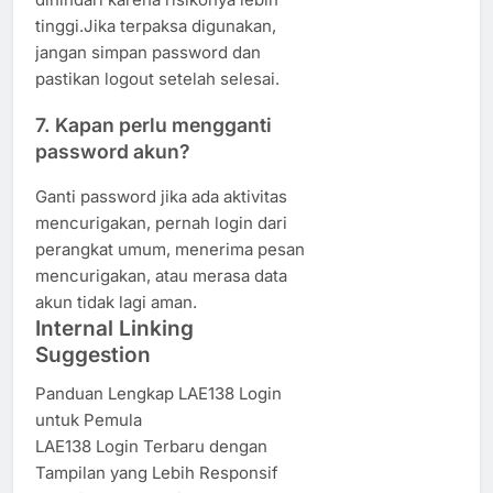
tinggi.Jika terpaksa digunakan,
jangan simpan password dan
pastikan logout setelah selesai.
7. Kapan perlu mengganti
password akun?
Ganti password jika ada aktivitas
mencurigakan, pernah login dari
perangkat umum, menerima pesan
mencurigakan, atau merasa data
akun tidak lagi aman.
Internal Linking
Suggestion
Panduan Lengkap LAE138 Login
untuk Pemula
LAE138 Login Terbaru dengan
Tampilan yang Lebih Responsif