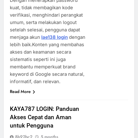
Dengan menerapkan password
kuat, tidak membagikan kode
verifikasi, menghindari perangkat
umum, serta melakukan logout
setelah selesai, pengguna dapat
menjaga akun
lae138 login
dengan
lebih baik.Konten yang membahas
akses dan keamanan secara
sistematis seperti ini juga
membantu memperkuat brand
keyword di Google secara natural,
informatif, dan relevan.
Read More
KAYA787 LOGIN: Panduan
Akses Cepat dan Aman
untuk Pengguna
8b92bc2
5 months