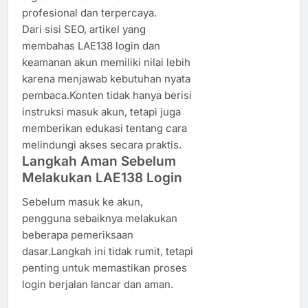
profesional dan terpercaya.
Dari sisi SEO, artikel yang
membahas LAE138 login dan
keamanan akun memiliki nilai lebih
karena menjawab kebutuhan nyata
pembaca.Konten tidak hanya berisi
instruksi masuk akun, tetapi juga
memberikan edukasi tentang cara
melindungi akses secara praktis.
Langkah Aman Sebelum
Melakukan LAE138 Login
Sebelum masuk ke akun,
pengguna sebaiknya melakukan
beberapa pemeriksaan
dasar.Langkah ini tidak rumit, tetapi
penting untuk memastikan proses
login berjalan lancar dan aman.