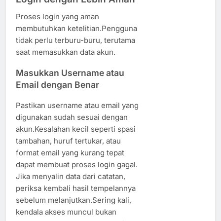
Proses login yang aman
membutuhkan ketelitian.Pengguna
tidak perlu terburu-buru, terutama
saat memasukkan data akun.
Masukkan Username atau
Email dengan Benar
Pastikan username atau email yang
digunakan sudah sesuai dengan
akun.Kesalahan kecil seperti spasi
tambahan, huruf tertukar, atau
format email yang kurang tepat
dapat membuat proses login gagal.
Jika menyalin data dari catatan,
periksa kembali hasil tempelannya
sebelum melanjutkan.Sering kali,
kendala akses muncul bukan