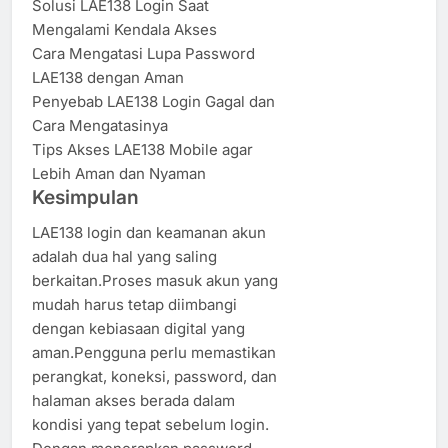
Solusi LAE138 Login Saat
Mengalami Kendala Akses
Cara Mengatasi Lupa Password
LAE138 dengan Aman
Penyebab LAE138 Login Gagal dan
Cara Mengatasinya
Tips Akses LAE138 Mobile agar
Lebih Aman dan Nyaman
Kesimpulan
LAE138 login dan keamanan akun
adalah dua hal yang saling
berkaitan.Proses masuk akun yang
mudah harus tetap diimbangi
dengan kebiasaan digital yang
aman.Pengguna perlu memastikan
perangkat, koneksi, password, dan
halaman akses berada dalam
kondisi yang tepat sebelum login.