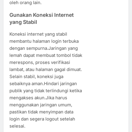
oleh orang lain.
Gunakan Koneksi Internet
yang Stabil
Koneksi internet yang stabil
membantu halaman login terbuka
dengan sempurna.Jaringan yang
lemah dapat membuat tombol tidak
merespons, proses verifikasi
lambat, atau halaman gagal dimuat.
Selain stabil, koneksi juga
sebaiknya aman.Hindari jaringan
publik yang tidak terlindungi ketika
mengakses akun.Jika harus
menggunakan jaringan umum,
pastikan tidak menyimpan data
login dan segera logout setelah
selesai.