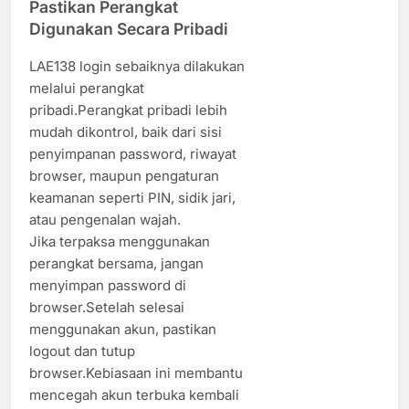
Pastikan Perangkat
Digunakan Secara Pribadi
LAE138 login sebaiknya dilakukan
melalui perangkat
pribadi.Perangkat pribadi lebih
mudah dikontrol, baik dari sisi
penyimpanan password, riwayat
browser, maupun pengaturan
keamanan seperti PIN, sidik jari,
atau pengenalan wajah.
Jika terpaksa menggunakan
perangkat bersama, jangan
menyimpan password di
browser.Setelah selesai
menggunakan akun, pastikan
logout dan tutup
browser.Kebiasaan ini membantu
mencegah akun terbuka kembali