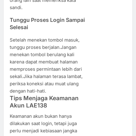
orang lain saat memeriksa kata
sandi.
Tunggu Proses Login Sampai
Selesai
Setelah menekan tombol masuk,
tunggu proses berjalan.Jangan
menekan tombol berulang kali
karena dapat membuat halaman
memproses permintaan lebih dari
sekali.Jika halaman terasa lambat,
periksa koneksi atau muat ulang
dengan hati-hati.
Tips Menjaga Keamanan
Akun LAE138
Keamanan akun bukan hanya
dilakukan saat login, tetapi juga
perlu menjadi kebiasaan jangka