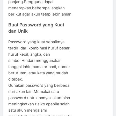
panjang.Pengguna dapat
menerapkan beberapa langkah
berikut agar akun tetap lebih aman.
Buat Password yang Kuat
dan Unik
Password yang kuat sebaiknya
terdiri dari kombinasi huruf besar,
huruf kecil, angka, dan
simbol.Hindari menggunakan
tanggal lahir, nama pribadi, nomor
berurutan, atau kata yang mudah
ditebak.
Gunakan password yang berbeda
dari akun lain.Memakai satu
password untuk banyak akun bisa
meningkatkan risiko apabila salah
satu akun mengalami