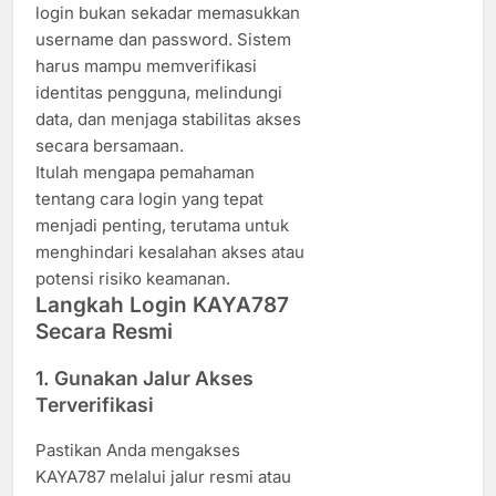
login bukan sekadar memasukkan
username dan password. Sistem
harus mampu memverifikasi
identitas pengguna, melindungi
data, dan menjaga stabilitas akses
secara bersamaan.
Itulah mengapa pemahaman
tentang cara login yang tepat
menjadi penting, terutama untuk
menghindari kesalahan akses atau
potensi risiko keamanan.
Langkah Login KAYA787
Secara Resmi
1. Gunakan Jalur Akses
Terverifikasi
Pastikan Anda mengakses
KAYA787 melalui jalur resmi atau