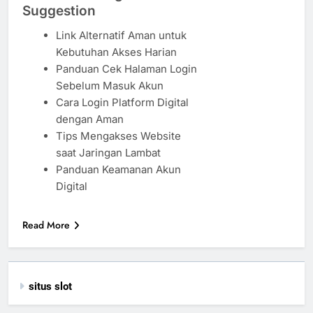
Suggestion
Link Alternatif Aman untuk
Kebutuhan Akses Harian
Panduan Cek Halaman Login
Sebelum Masuk Akun
Cara Login Platform Digital
dengan Aman
Tips Mengakses Website
saat Jaringan Lambat
Panduan Keamanan Akun
Digital
Read More
situs slot