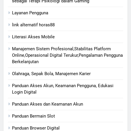
sebagai Terapi Psikologi dalam Gaming
Layanan Pengguna
link alternatif horas88
Literasi Akses Mobile
Manajemen Sistem Profesional,Stabilitas Platform
Online,Operasional Digital Terukur,Pengalaman Pengguna
Berkelanjutan
Olahraga, Sepak Bola, Manajemen Karier
Panduan Akses Akun, Keamanan Pengguna, Edukasi
Login Digital
Panduan Akses dan Keamanan Akun
Panduan Bermain Slot
Panduan Browser Digital