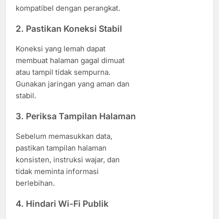
kompatibel dengan perangkat.
2. Pastikan Koneksi Stabil
Koneksi yang lemah dapat
membuat halaman gagal dimuat
atau tampil tidak sempurna.
Gunakan jaringan yang aman dan
stabil.
3. Periksa Tampilan Halaman
Sebelum memasukkan data,
pastikan tampilan halaman
konsisten, instruksi wajar, dan
tidak meminta informasi
berlebihan.
4. Hindari Wi-Fi Publik