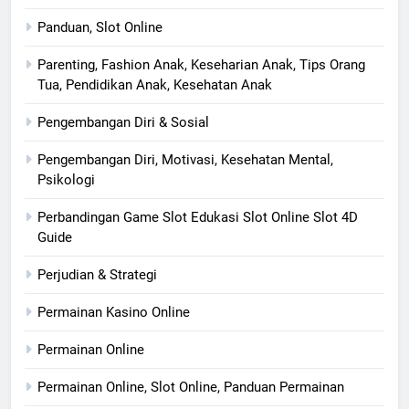
Panduan, Slot Online
Parenting, Fashion Anak, Keseharian Anak, Tips Orang
Tua, Pendidikan Anak, Kesehatan Anak
Pengembangan Diri & Sosial
Pengembangan Diri, Motivasi, Kesehatan Mental,
Psikologi
Perbandingan Game Slot Edukasi Slot Online Slot 4D
Guide
Perjudian & Strategi
Permainan Kasino Online
Permainan Online
Permainan Online, Slot Online, Panduan Permainan