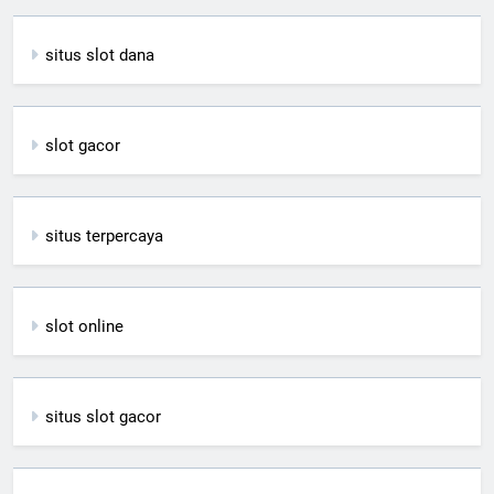
situs slot dana
slot gacor
situs terpercaya
slot online
situs slot gacor