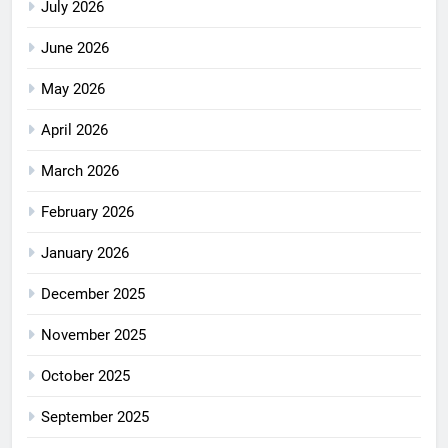
July 2026
June 2026
May 2026
April 2026
March 2026
February 2026
January 2026
December 2025
November 2025
October 2025
September 2025