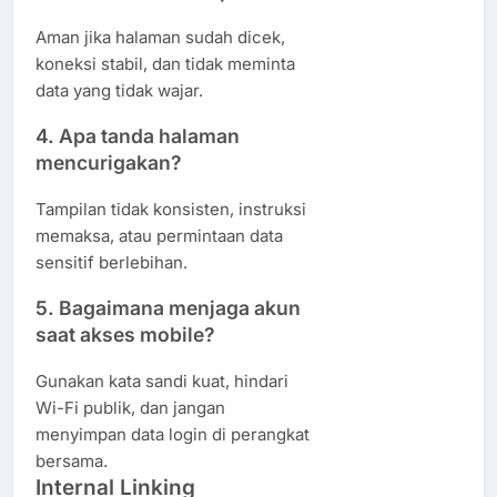
Aman jika halaman sudah dicek,
koneksi stabil, dan tidak meminta
data yang tidak wajar.
4. Apa tanda halaman
mencurigakan?
Tampilan tidak konsisten, instruksi
memaksa, atau permintaan data
sensitif berlebihan.
5. Bagaimana menjaga akun
saat akses mobile?
Gunakan kata sandi kuat, hindari
Wi-Fi publik, dan jangan
menyimpan data login di perangkat
bersama.
Internal Linking