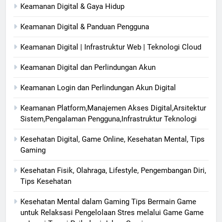
Keamanan Digital & Gaya Hidup
Keamanan Digital & Panduan Pengguna
Keamanan Digital | Infrastruktur Web | Teknologi Cloud
Keamanan Digital dan Perlindungan Akun
Keamanan Login dan Perlindungan Akun Digital
Keamanan Platform,Manajemen Akses Digital,Arsitektur
Sistem,Pengalaman Pengguna,Infrastruktur Teknologi
Kesehatan Digital, Game Online, Kesehatan Mental, Tips
Gaming
Kesehatan Fisik, Olahraga, Lifestyle, Pengembangan Diri,
Tips Kesehatan
Kesehatan Mental dalam Gaming Tips Bermain Game
untuk Relaksasi Pengelolaan Stres melalui Game Game