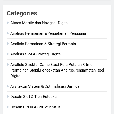
Categories
Akses Mobile dan Navigasi Digital
Analisis Permainan & Pengalaman Pengguna
Analisis Permainan & Strategi Bermain
Analisis Slot & Strategi Digital
Analisis Struktur Game,Studi Pola Putaran,Ritme
Permainan Stabil,Pendekatan Analitis,Pengamatan Reel
Digital
Arsitektur Sistem & Optimalisasi Jaringan
Desain Slot & Tren Estetika
Desain UI/UX & Struktur Situs