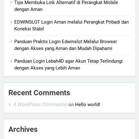
Tips Membuka Link Alternatif di Perangkat Mobile
dengan Aman
EDWINSLOT Login Aman melalui Perangkat Pribadi dan
Koneksi Stabil
Panduan Praktis Login Edwinslot Melalui Browser
dengan Akses yang Aman dan Mudah Dipahami
Panduan Login Lebah4D agar Akun Tetap Terlindungi
dengan Akses yang Lebih Aman
Recent Comments
A WordPress Commenter
on
Hello world!
Archives