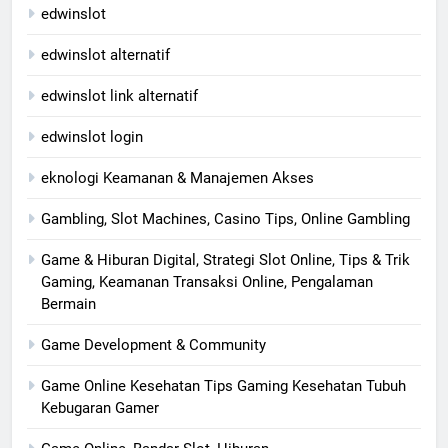
edwinslot
edwinslot alternatif
edwinslot link alternatif
edwinslot login
eknologi Keamanan & Manajemen Akses
Gambling, Slot Machines, Casino Tips, Online Gambling
Game & Hiburan Digital, Strategi Slot Online, Tips & Trik
Gaming, Keamanan Transaksi Online, Pengalaman
Bermain
Game Development & Community
Game Online Kesehatan Tips Gaming Kesehatan Tubuh
Kebugaran Gamer