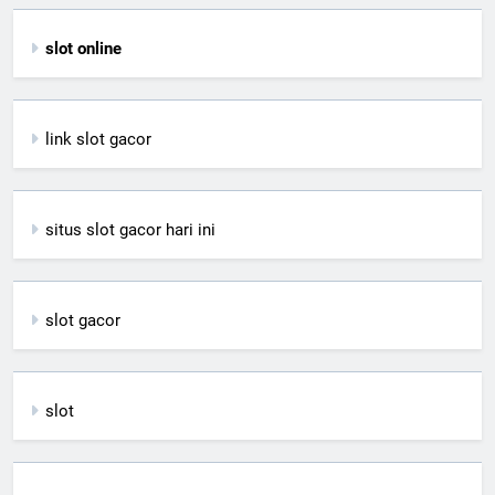
slot online
link slot gacor
situs slot gacor hari ini
slot gacor
slot