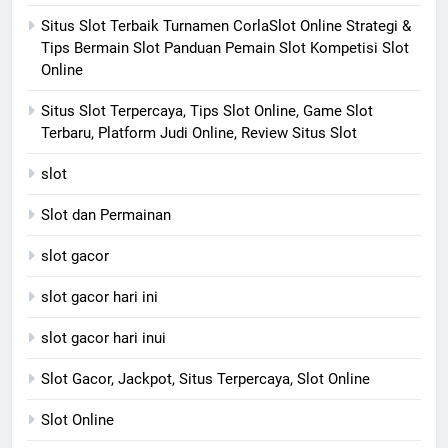
Situs Slot Terbaik Turnamen CorlaSlot Online Strategi &
Tips Bermain Slot Panduan Pemain Slot Kompetisi Slot
Online
Situs Slot Terpercaya, Tips Slot Online, Game Slot
Terbaru, Platform Judi Online, Review Situs Slot
slot
Slot dan Permainan
slot gacor
slot gacor hari ini
slot gacor hari inui
Slot Gacor, Jackpot, Situs Terpercaya, Slot Online
Slot Online