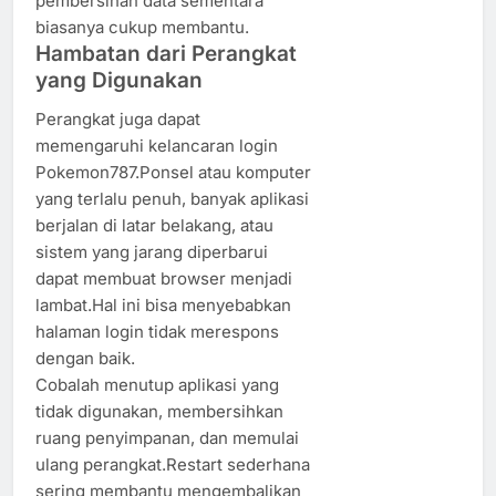
pembersihan data sementara
biasanya cukup membantu.
Hambatan dari Perangkat
yang Digunakan
Perangkat juga dapat
memengaruhi kelancaran login
Pokemon787.Ponsel atau komputer
yang terlalu penuh, banyak aplikasi
berjalan di latar belakang, atau
sistem yang jarang diperbarui
dapat membuat browser menjadi
lambat.Hal ini bisa menyebabkan
halaman login tidak merespons
dengan baik.
Cobalah menutup aplikasi yang
tidak digunakan, membersihkan
ruang penyimpanan, dan memulai
ulang perangkat.Restart sederhana
sering membantu mengembalikan