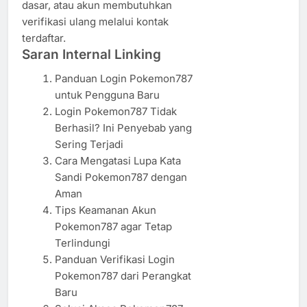
dasar, atau akun membutuhkan
verifikasi ulang melalui kontak
terdaftar.
Saran Internal Linking
Panduan Login Pokemon787
untuk Pengguna Baru
Login Pokemon787 Tidak
Berhasil? Ini Penyebab yang
Sering Terjadi
Cara Mengatasi Lupa Kata
Sandi Pokemon787 dengan
Aman
Tips Keamanan Akun
Pokemon787 agar Tetap
Terlindungi
Panduan Verifikasi Login
Pokemon787 dari Perangkat
Baru