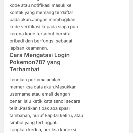
kode atau notifikasi masuk ke
kontak yang memang terdaftar
pada akun.Jangan membagikan
kode verifikasi kepada siapa pun
karena kode tersebut bersifat
pribadi dan berfungsi sebagai
lapisan keamanan.
Cara Mengatasi Login
Pokemon787 yang
Terhambat
Langkah pertama adalah
memeriksa data akun.Masukkan
username atau email dengan
benar, lalu ketik kata sandi secara
teliti.Pastikan tidak ada spasi
tambahan, huruf kapital keliru, atau
simbol yang tertinggal.
Langkah kedua, periksa koneksi