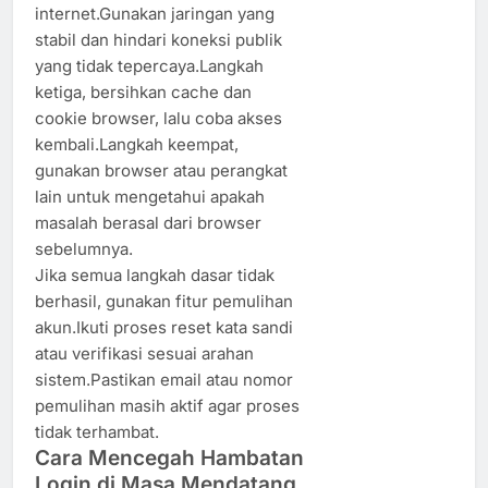
internet.Gunakan jaringan yang
stabil dan hindari koneksi publik
yang tidak tepercaya.Langkah
ketiga, bersihkan cache dan
cookie browser, lalu coba akses
kembali.Langkah keempat,
gunakan browser atau perangkat
lain untuk mengetahui apakah
masalah berasal dari browser
sebelumnya.
Jika semua langkah dasar tidak
berhasil, gunakan fitur pemulihan
akun.Ikuti proses reset kata sandi
atau verifikasi sesuai arahan
sistem.Pastikan email atau nomor
pemulihan masih aktif agar proses
tidak terhambat.
Cara Mencegah Hambatan
Login di Masa Mendatang