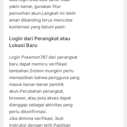
yakin benar, gunakan fitur
pemulihan akun.Langkah ini lebih
aman dibanding terus mencoba
kombinasi yang belum pasti.
Login dari Perangkat atau
Lokasi Baru
Login Pokemon787 dari perangkat
baru dapat memicu verifikasi
tambahan.Sistem mungkin perlu
memastikan bahwa pengguna yang
masuk benar-benar pemilik
akun.Perubahan perangkat,
browser, atau pola akses dapat
dianggap sebagai aktivitas yang
perlu dikonfirmasi.
Jika diminta verifikasi, ikuti
instruksi dengan teliti.Pastikan