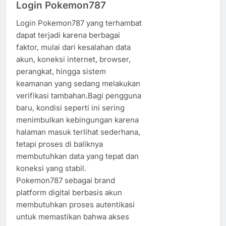
Login Pokemon787
Login Pokemon787 yang terhambat
dapat terjadi karena berbagai
faktor, mulai dari kesalahan data
akun, koneksi internet, browser,
perangkat, hingga sistem
keamanan yang sedang melakukan
verifikasi tambahan.Bagi pengguna
baru, kondisi seperti ini sering
menimbulkan kebingungan karena
halaman masuk terlihat sederhana,
tetapi proses di baliknya
membutuhkan data yang tepat dan
koneksi yang stabil.
Pokemon787 sebagai brand
platform digital berbasis akun
membutuhkan proses autentikasi
untuk memastikan bahwa akses