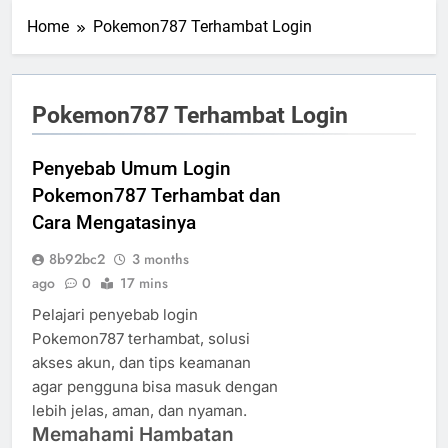
Home
Pokemon787 Terhambat Login
Pokemon787 Terhambat Login
Penyebab Umum Login
Pokemon787 Terhambat dan
Cara Mengatasinya
8b92bc2
3 months
ago
0
17 mins
Pelajari penyebab login
Pokemon787 terhambat, solusi
akses akun, dan tips keamanan
agar pengguna bisa masuk dengan
lebih jelas, aman, dan nyaman.
Memahami Hambatan