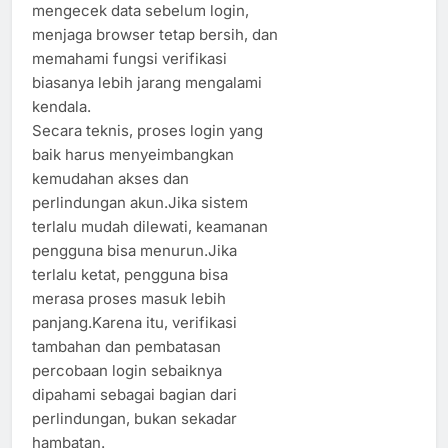
mengecek data sebelum login,
menjaga browser tetap bersih, dan
memahami fungsi verifikasi
biasanya lebih jarang mengalami
kendala.
Secara teknis, proses login yang
baik harus menyeimbangkan
kemudahan akses dan
perlindungan akun.Jika sistem
terlalu mudah dilewati, keamanan
pengguna bisa menurun.Jika
terlalu ketat, pengguna bisa
merasa proses masuk lebih
panjang.Karena itu, verifikasi
tambahan dan pembatasan
percobaan login sebaiknya
dipahami sebagai bagian dari
perlindungan, bukan sekadar
hambatan.