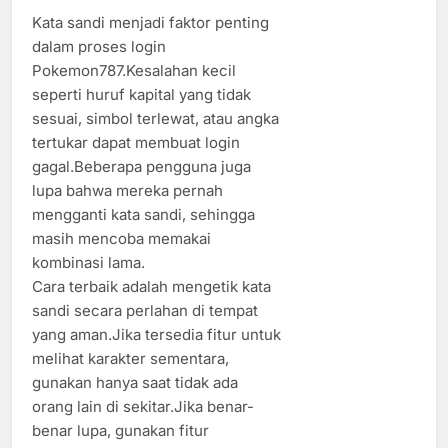
Kata sandi menjadi faktor penting
dalam proses login
Pokemon787.Kesalahan kecil
seperti huruf kapital yang tidak
sesuai, simbol terlewat, atau angka
tertukar dapat membuat login
gagal.Beberapa pengguna juga
lupa bahwa mereka pernah
mengganti kata sandi, sehingga
masih mencoba memakai
kombinasi lama.
Cara terbaik adalah mengetik kata
sandi secara perlahan di tempat
yang aman.Jika tersedia fitur untuk
melihat karakter sementara,
gunakan hanya saat tidak ada
orang lain di sekitar.Jika benar-
benar lupa, gunakan fitur