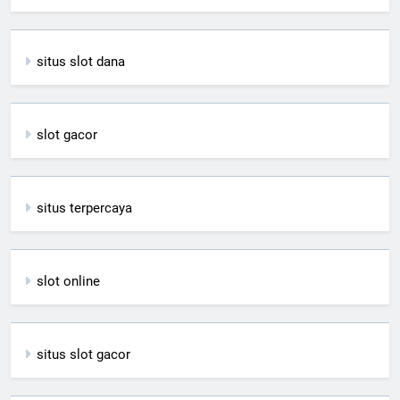
situs slot dana
slot gacor
situs terpercaya
slot online
situs slot gacor