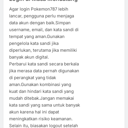
Agar login Pokemon787 lebih
lancar, pengguna perlu menjaga
data akun dengan baik.Simpan
username, email, dan kata sandi di
tempat yang aman.Gunakan
pengelola kata sandi jika
diperlukan, terutama jika memiliki
banyak akun digital.
Perbarui kata sandi secara berkala
jika merasa data pernah digunakan
di perangkat yang tidak
aman.Gunakan kombinasi yang
kuat dan hindari kata sandi yang
mudah ditebak.Jangan memakai
kata sandi yang sama untuk banyak
akun karena hal ini dapat
meningkatkan risiko keamanan.
Selain itu, biasakan logout setelah