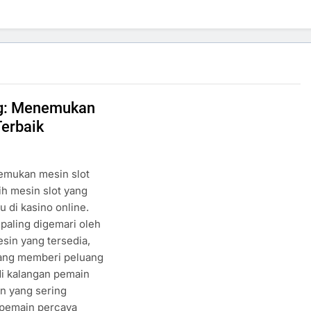
ang: Menemukan
erbaik
emukan mesin slot
ih mesin slot yang
 di kasino online.
 paling digemari oleh
sin yang tersedia,
yang memberi peluang
di kalangan pemain
n yang sering
 pemain percaya