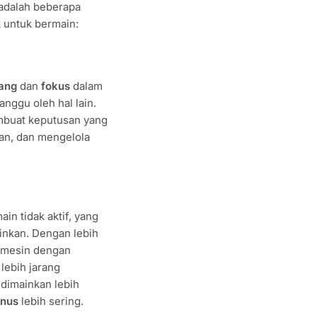
 adalah beberapa
 untuk bermain:
ang
dan
fokus
dalam
anggu oleh hal lain.
mbuat keputusan yang
kan, dan mengelola
ain tidak aktif, yang
inkan. Dengan lebih
h mesin dengan
lebih jarang
 dimainkan lebih
onus
lebih sering.