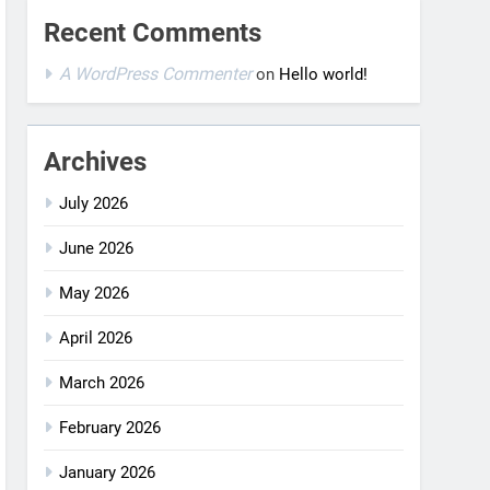
Recent Comments
A WordPress Commenter
on
Hello world!
Archives
July 2026
June 2026
May 2026
April 2026
March 2026
February 2026
January 2026