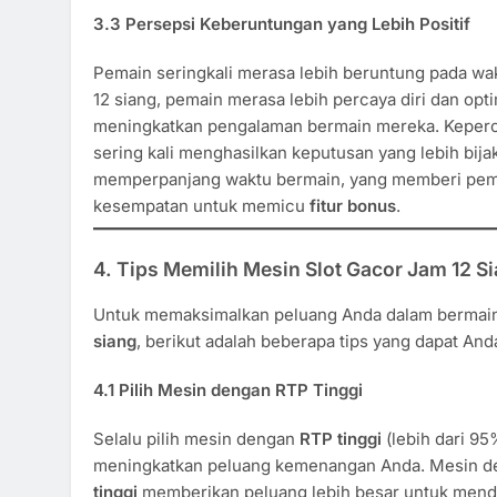
3.3
Persepsi Keberuntungan yang Lebih Positif
Pemain seringkali merasa lebih beruntung pada wak
12 siang, pemain merasa lebih percaya diri dan opti
meningkatkan pengalaman bermain mereka. Keperca
sering kali menghasilkan keputusan yang lebih bij
memperpanjang waktu bermain, yang memberi pema
kesempatan untuk memicu
fitur bonus
.
4.
Tips Memilih Mesin Slot Gacor Jam 12 S
Untuk memaksimalkan peluang Anda dalam bermai
siang
, berikut adalah beberapa tips yang dapat And
4.1
Pilih Mesin dengan RTP Tinggi
Selalu pilih mesin dengan
RTP tinggi
(lebih dari 95
meningkatkan peluang kemenangan Anda. Mesin 
tinggi
memberikan peluang lebih besar untuk mend