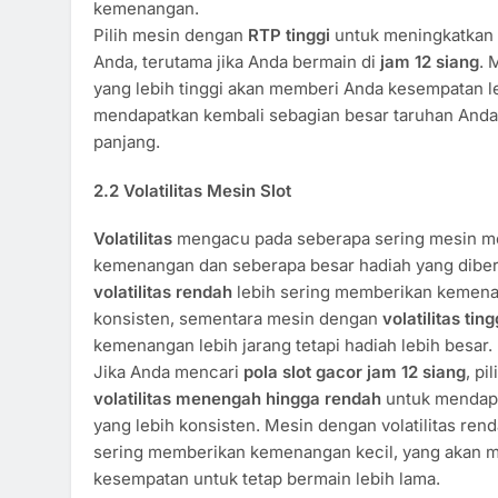
kemenangan.
Pilih mesin dengan
RTP tinggi
untuk meningkatkan
Anda, terutama jika Anda bermain di
jam 12 siang
. 
yang lebih tinggi akan memberi Anda kesempatan le
mendapatkan kembali sebagian besar taruhan Anda
panjang.
2.2
Volatilitas Mesin Slot
Volatilitas
mengacu pada seberapa sering mesin m
kemenangan dan seberapa besar hadiah yang diber
volatilitas rendah
lebih sering memberikan kemenan
konsisten, sementara mesin dengan
volatilitas ting
kemenangan lebih jarang tetapi hadiah lebih besar.
Jika Anda mencari
pola slot gacor jam 12 siang
, pi
volatilitas menengah hingga rendah
untuk mendap
yang lebih konsisten. Mesin dengan volatilitas rend
sering memberikan kemenangan kecil, yang akan 
kesempatan untuk tetap bermain lebih lama.