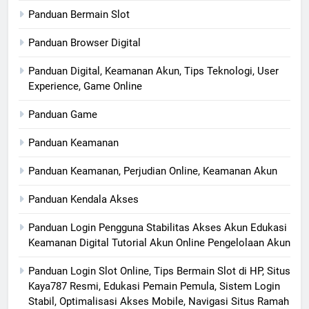
Panduan Bermain Slot
Panduan Browser Digital
Panduan Digital, Keamanan Akun, Tips Teknologi, User
Experience, Game Online
Panduan Game
Panduan Keamanan
Panduan Keamanan, Perjudian Online, Keamanan Akun
Panduan Kendala Akses
Panduan Login Pengguna Stabilitas Akses Akun Edukasi
Keamanan Digital Tutorial Akun Online Pengelolaan Akun
Panduan Login Slot Online, Tips Bermain Slot di HP, Situs
Kaya787 Resmi, Edukasi Pemain Pemula, Sistem Login
Stabil, Optimalisasi Akses Mobile, Navigasi Situs Ramah