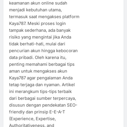
keamanan akun online sudah
menjadi kebutuhan utama,
termasuk saat mengakses platform
Kaya787. Meski proses login
tampak sederhana, ada banyak
risiko yang mengintai jika Anda
tidak berhati-hati, mulai dari
pencurian akun hingga kebocoran
data pribadi. Oleh karena itu,
penting memahami berbagai tips
aman untuk mengakses akun
Kaya787 agar pengalaman Anda
tetap terjaga dan nyaman. Artikel
ini merangkum tips-tips terbaik
dari berbagai sumber terpercaya,
disusun dengan pendekatan SEO-
friendly dan prinsip E-E-A-T
(Experience, Expertise,
Authoritativeness, and