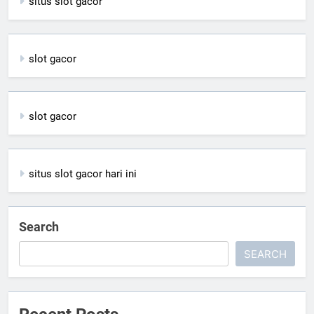
situs slot gacor
slot gacor
slot gacor
situs slot gacor hari ini
Search
SEARCH