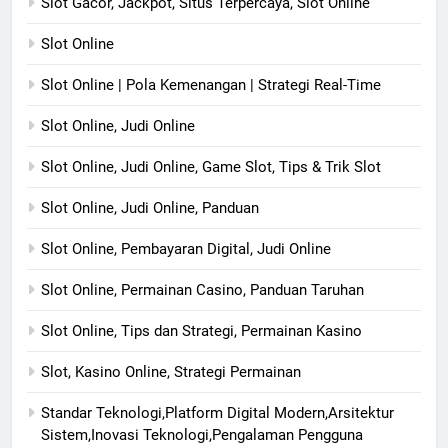
Slot Gacor, Jackpot, Situs Terpercaya, Slot Online
Slot Online
Slot Online | Pola Kemenangan | Strategi Real-Time
Slot Online, Judi Online
Slot Online, Judi Online, Game Slot, Tips & Trik Slot
Slot Online, Judi Online, Panduan
Slot Online, Pembayaran Digital, Judi Online
Slot Online, Permainan Casino, Panduan Taruhan
Slot Online, Tips dan Strategi, Permainan Kasino
Slot, Kasino Online, Strategi Permainan
Standar Teknologi,Platform Digital Modern,Arsitektur
Sistem,Inovasi Teknologi,Pengalaman Pengguna