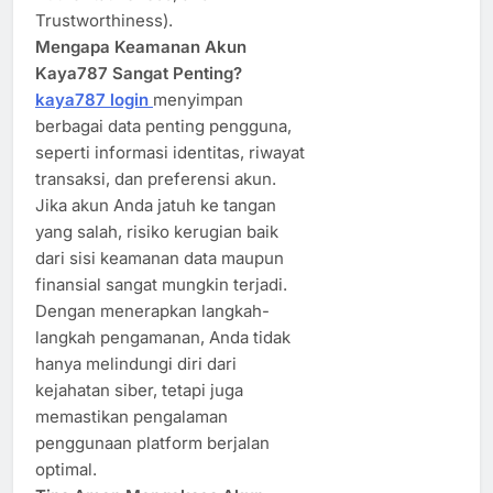
Trustworthiness).
Mengapa Keamanan Akun
Kaya787 Sangat Penting?
kaya787 login
menyimpan
berbagai data penting pengguna,
seperti informasi identitas, riwayat
transaksi, dan preferensi akun.
Jika akun Anda jatuh ke tangan
yang salah, risiko kerugian baik
dari sisi keamanan data maupun
finansial sangat mungkin terjadi.
Dengan menerapkan langkah-
langkah pengamanan, Anda tidak
hanya melindungi diri dari
kejahatan siber, tetapi juga
memastikan pengalaman
penggunaan platform berjalan
optimal.