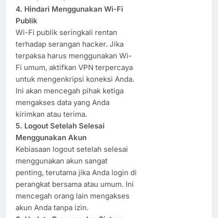
4. Hindari Menggunakan Wi-Fi
Publik
Wi-Fi publik seringkali rentan
terhadap serangan hacker. Jika
terpaksa harus menggunakan Wi-
Fi umum, aktifkan VPN terpercaya
untuk mengenkripsi koneksi Anda.
Ini akan mencegah pihak ketiga
mengakses data yang Anda
kirimkan atau terima.
5. Logout Setelah Selesai
Menggunakan Akun
Kebiasaan logout setelah selesai
menggunakan akun sangat
penting, terutama jika Anda login di
perangkat bersama atau umum. Ini
mencegah orang lain mengakses
akun Anda tanpa izin.