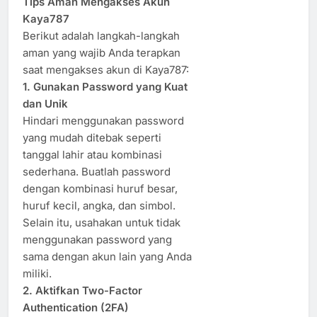
Tips Aman Mengakses Akun
Kaya787
Berikut adalah langkah-langkah
aman yang wajib Anda terapkan
saat mengakses akun di Kaya787:
1. Gunakan Password yang Kuat
dan Unik
Hindari menggunakan password
yang mudah ditebak seperti
tanggal lahir atau kombinasi
sederhana. Buatlah password
dengan kombinasi huruf besar,
huruf kecil, angka, dan simbol.
Selain itu, usahakan untuk tidak
menggunakan password yang
sama dengan akun lain yang Anda
miliki.
2. Aktifkan Two-Factor
Authentication (2FA)