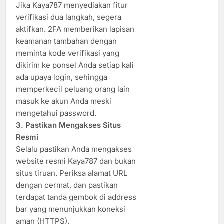
Jika Kaya787 menyediakan fitur
verifikasi dua langkah, segera
aktifkan. 2FA memberikan lapisan
keamanan tambahan dengan
meminta kode verifikasi yang
dikirim ke ponsel Anda setiap kali
ada upaya login, sehingga
memperkecil peluang orang lain
masuk ke akun Anda meski
mengetahui password.
3. Pastikan Mengakses Situs
Resmi
Selalu pastikan Anda mengakses
website resmi Kaya787 dan bukan
situs tiruan. Periksa alamat URL
dengan cermat, dan pastikan
terdapat tanda gembok di address
bar yang menunjukkan koneksi
aman (HTTPS).