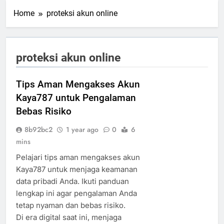
Home
proteksi akun online
proteksi akun online
Tips Aman Mengakses Akun
Kaya787 untuk Pengalaman
Bebas Risiko
8b92bc2
1 year ago
0
6
mins
Pelajari tips aman mengakses akun
Kaya787 untuk menjaga keamanan
data pribadi Anda. Ikuti panduan
lengkap ini agar pengalaman Anda
tetap nyaman dan bebas risiko.
Di era digital saat ini, menjaga