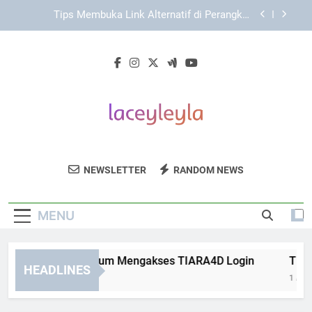
Skip
EDWINSLOT Login Aman melalui Perangkat
to
Pribadi dan Koneksi Stabil
content
Panduan Praktis Login Edwinslot Melalui Browser
dengan Akses yang Aman dan Mudah Dipahami
Hal Penting Sebelum Mengakses TIARA4D Login
Tips Membuka Link Alternatif di Perangkat
Mobile dengan Aman
EDWINSLOT Login Aman melalui Perangkat
Pribadi dan Koneksi Stabil
Lacey Leyla
Temukan Koleksi Fashion Wanita Stylish Di
Panduan Praktis Login Edwinslot Melalui Browser
NEWSLETTER
RANDOM NEWS
dengan Akses yang Aman dan Mudah Dipahami
Lacey Leyla.
MENU
al Penting Sebelum Mengakses TIARA4D Login
Tips Me
HEADLINES
 Month Ago
1 Month 