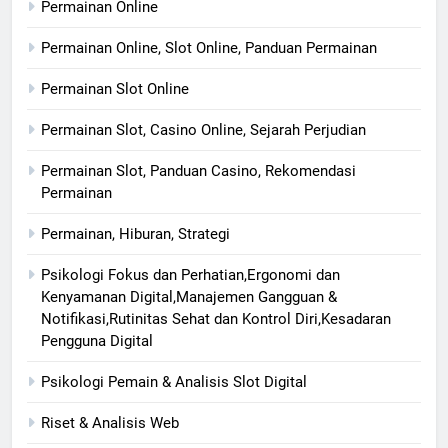
Permainan Online
Permainan Online, Slot Online, Panduan Permainan
Permainan Slot Online
Permainan Slot, Casino Online, Sejarah Perjudian
Permainan Slot, Panduan Casino, Rekomendasi
Permainan
Permainan, Hiburan, Strategi
Psikologi Fokus dan Perhatian,Ergonomi dan
Kenyamanan Digital,Manajemen Gangguan &
Notifikasi,Rutinitas Sehat dan Kontrol Diri,Kesadaran
Pengguna Digital
Psikologi Pemain & Analisis Slot Digital
Riset & Analisis Web