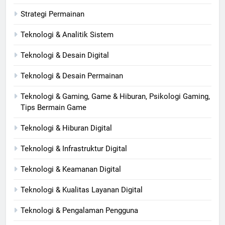
Strategi Permainan
Teknologi & Analitik Sistem
Teknologi & Desain Digital
Teknologi & Desain Permainan
Teknologi & Gaming, Game & Hiburan, Psikologi Gaming,
Tips Bermain Game
Teknologi & Hiburan Digital
Teknologi & Infrastruktur Digital
Teknologi & Keamanan Digital
Teknologi & Kualitas Layanan Digital
Teknologi & Pengalaman Pengguna