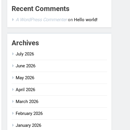
Recent Comments
A WordPress Commenter
on
Hello world!
Archives
July 2026
June 2026
May 2026
April 2026
March 2026
February 2026
January 2026