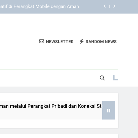
atif di Perangkat Mobile dengan Aman
Perangkat Pribadi dan Koneksi Stabil
 Akses yang Aman dan Mudah Dipahami
NEWSLETTER
RANDOM NEWS
ng Sebelum Mengakses TIARA4D Login
atif di Perangkat Mobile dengan Aman
Perangkat Pribadi dan Koneksi Stabil
 Akses yang Aman dan Mudah Dipahami
i Perangkat Pribadi dan Koneksi Stabil
Panduan Prakt
2 Months Ago