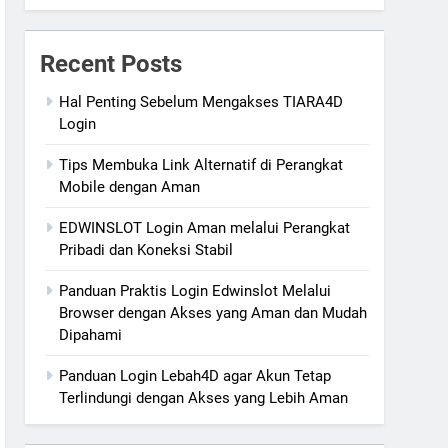
Recent Posts
Hal Penting Sebelum Mengakses TIARA4D
Login
Tips Membuka Link Alternatif di Perangkat
Mobile dengan Aman
EDWINSLOT Login Aman melalui Perangkat
Pribadi dan Koneksi Stabil
Panduan Praktis Login Edwinslot Melalui
Browser dengan Akses yang Aman dan Mudah
Dipahami
Panduan Login Lebah4D agar Akun Tetap
Terlindungi dengan Akses yang Lebih Aman