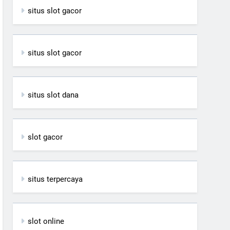
situs slot gacor
situs slot gacor
situs slot dana
slot gacor
situs terpercaya
slot online