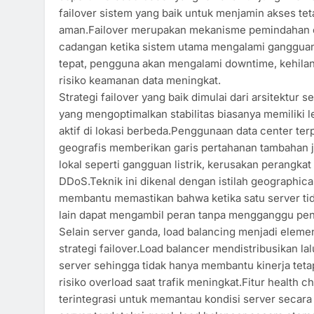
failover sistem yang baik untuk menjamin akses teta
aman.Failover merupakan mekanisme pemindahan o
cadangan ketika sistem utama mengalami gangguan
tepat, pengguna akan mengalami downtime, kehilan
risiko keamanan data meningkat.
Strategi failover yang baik dimulai dari arsitektur 
yang mengoptimalkan stabilitas biasanya memiliki le
aktif di lokasi berbeda.Penggunaan data center ter
geografis memberikan garis pertahanan tambahan j
lokal seperti gangguan listrik, kerusakan perangkat
DDoS.Teknik ini dikenal dengan istilah geographic
membantu memastikan bahwa ketika satu server ti
lain dapat mengambil peran tanpa mengganggu pe
Selain server ganda, load balancing menjadi eleme
strategi failover.Load balancer mendistribusikan lal
server sehingga tidak hanya membantu kinerja tet
risiko overload saat trafik meningkat.Fitur health 
terintegrasi untuk memantau kondisi server secara 