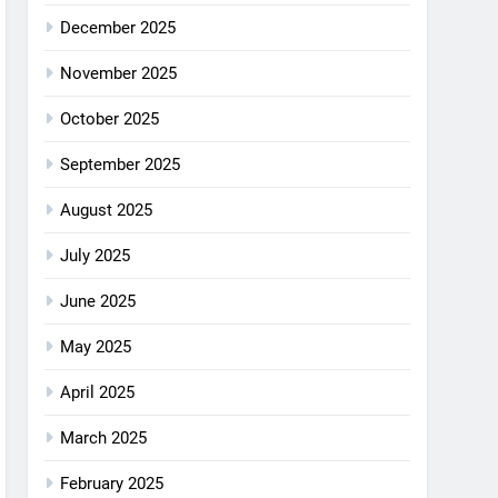
December 2025
November 2025
October 2025
September 2025
August 2025
July 2025
June 2025
May 2025
April 2025
March 2025
February 2025