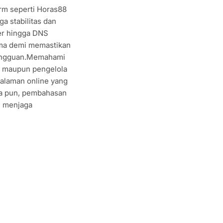
orm seperti Horas88
 stabilitas dan
er hingga DNS
sama demi memastikan
gangguan.Memahami
a maupun pengelola
ngalaman online yang
pa pun, pembahasan
m menjaga