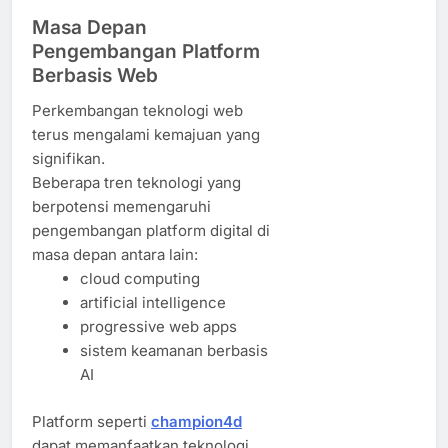
Masa Depan
Pengembangan Platform
Berbasis Web
Perkembangan teknologi web
terus mengalami kemajuan yang
signifikan.
Beberapa tren teknologi yang
berpotensi memengaruhi
pengembangan platform digital di
masa depan antara lain:
cloud computing
artificial intelligence
progressive web apps
sistem keamanan berbasis
AI
Platform seperti
champion4d
dapat memanfaatkan teknologi