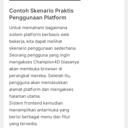
Contoh Skenario Praktis
Penggunaan Platform
Untuk memahami bagaimana
sistem platform berbasis web
bekerja, kita dapat melihat
skenario penggunaan sederhana.
Seorang pengguna yang ingin
mengakses Champion4D biasanya
akan membuka browser di
perangkat mereka. Setelah itu,
pengguna akan memasukkan
alamat platform dan mengakses
halaman utama.
Sistem frontend kemudian
menampilkan antarmuka yang
berisi berbagai menu dan fitur
yang tersedia.