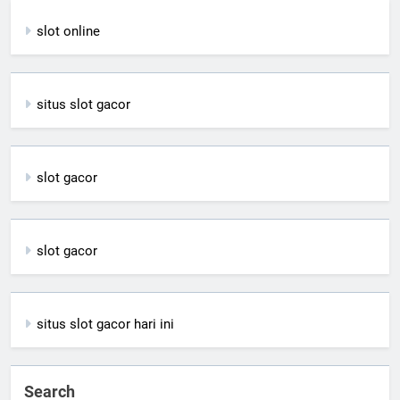
slot online
situs slot gacor
slot gacor
slot gacor
situs slot gacor hari ini
Search