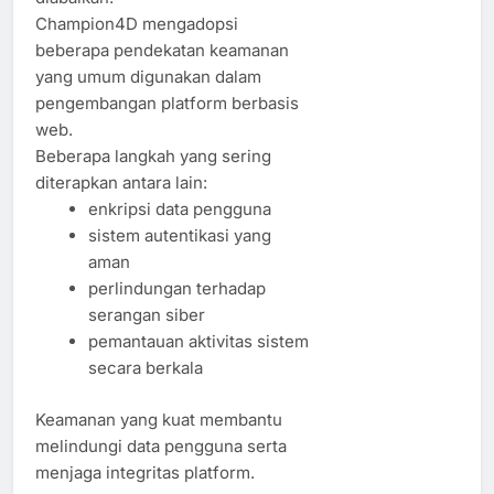
Champion4D mengadopsi
beberapa pendekatan keamanan
yang umum digunakan dalam
pengembangan platform berbasis
web.
Beberapa langkah yang sering
diterapkan antara lain:
enkripsi data pengguna
sistem autentikasi yang
aman
perlindungan terhadap
serangan siber
pemantauan aktivitas sistem
secara berkala
Keamanan yang kuat membantu
melindungi data pengguna serta
menjaga integritas platform.