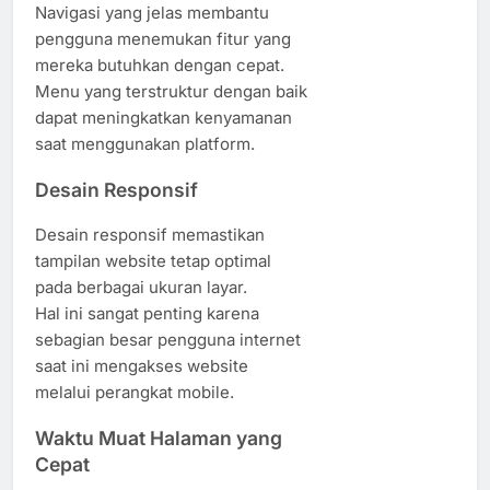
Navigasi yang jelas membantu
pengguna menemukan fitur yang
mereka butuhkan dengan cepat.
Menu yang terstruktur dengan baik
dapat meningkatkan kenyamanan
saat menggunakan platform.
Desain Responsif
Desain responsif memastikan
tampilan website tetap optimal
pada berbagai ukuran layar.
Hal ini sangat penting karena
sebagian besar pengguna internet
saat ini mengakses website
melalui perangkat mobile.
Waktu Muat Halaman yang
Cepat