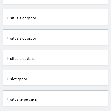
situs slot gacor
situs slot gacor
situs slot dana
slot gacor
situs terpercaya