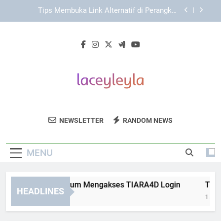
Skip
EDWINSLOT Login Aman melalui Perangkat
to
Pribadi dan Koneksi Stabil
content
Panduan Praktis Login Edwinslot Melalui Browser
dengan Akses yang Aman dan Mudah Dipahami
Hal Penting Sebelum Mengakses TIARA4D Login
Tips Membuka Link Alternatif di Perangkat
Mobile dengan Aman
EDWINSLOT Login Aman melalui Perangkat
Pribadi dan Koneksi Stabil
Lacey Leyla
Temukan Koleksi Fashion Wanita Stylish Di
Panduan Praktis Login Edwinslot Melalui Browser
NEWSLETTER
RANDOM NEWS
dengan Akses yang Aman dan Mudah Dipahami
Lacey Leyla.
MENU
al Penting Sebelum Mengakses TIARA4D Login
Tips Me
HEADLINES
Month Ago
1 Month A