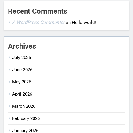
Recent Comments
A WordPress Commenter
on
Hello world!
Archives
July 2026
June 2026
May 2026
April 2026
March 2026
February 2026
January 2026