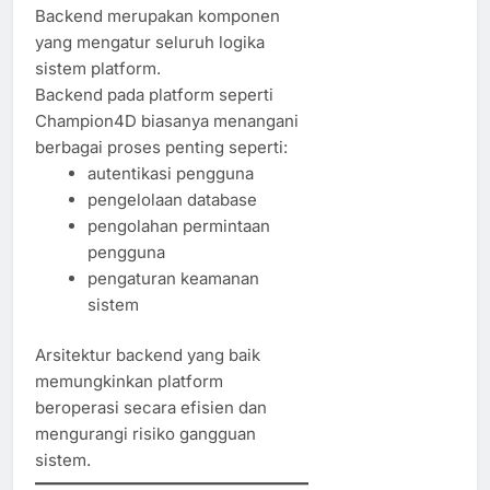
Backend merupakan komponen
yang mengatur seluruh logika
sistem platform.
Backend pada platform seperti
Champion4D biasanya menangani
berbagai proses penting seperti:
autentikasi pengguna
pengelolaan database
pengolahan permintaan
pengguna
pengaturan keamanan
sistem
Arsitektur backend yang baik
memungkinkan platform
beroperasi secara efisien dan
mengurangi risiko gangguan
sistem.