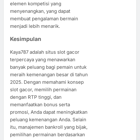
elemen kompetisi yang
menyenangkan, yang dapat
membuat pengalaman bermain
menjadi lebih menarik.
Kesimpulan
Kaya787 adalah situs slot gacor
terpercaya yang menawarkan
banyak peluang bagi pemain untuk
meraih kemenangan besar di tahun
2025. Dengan memahami konsep
slot gacor, memilih permainan
dengan RTP tinggi, dan
memanfaatkan bonus serta
promosi, Anda dapat meningkatkan
peluang kemenangan Anda. Selain
itu, manajemen bankroll yang bijak,
pemilihan permainan berdasarkan