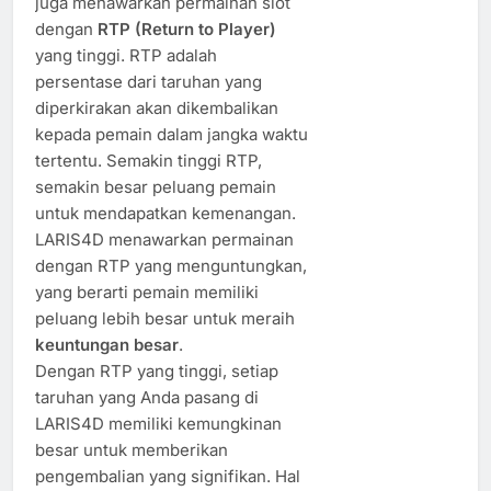
juga menawarkan permainan slot
dengan
RTP (Return to Player)
yang tinggi. RTP adalah
persentase dari taruhan yang
diperkirakan akan dikembalikan
kepada pemain dalam jangka waktu
tertentu. Semakin tinggi RTP,
semakin besar peluang pemain
untuk mendapatkan kemenangan.
LARIS4D menawarkan permainan
dengan RTP yang menguntungkan,
yang berarti pemain memiliki
peluang lebih besar untuk meraih
keuntungan besar
.
Dengan RTP yang tinggi, setiap
taruhan yang Anda pasang di
LARIS4D memiliki kemungkinan
besar untuk memberikan
pengembalian yang signifikan. Hal