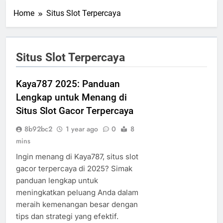
Home
Situs Slot Terpercaya
Situs Slot Terpercaya
Kaya787 2025: Panduan
Lengkap untuk Menang di
Situs Slot Gacor Terpercaya
8b92bc2
1 year ago
0
8
mins
Ingin menang di Kaya787, situs slot
gacor terpercaya di 2025? Simak
panduan lengkap untuk
meningkatkan peluang Anda dalam
meraih kemenangan besar dengan
tips dan strategi yang efektif.