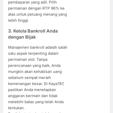
pembayaran yang adil. Pilih
permainan dengan RTP 96% ke
atas untuk peluang menang yang
lebih tinggi.
3.
Kelola Bankroll Anda
dengan Bijak
Manajemen bankroll adalah salah
satu aspek terpenting dalam
permainan slot. Tanpa
perencanaan yang baik, Anda
mungkin akan kehabisan uang
sebelum sempat meraih
kemenangan besar. Di Kaya787,
pastikan Anda menetapkan
anggaran bermain dan tidak
melebihi batas yang telah Anda
tentukan.