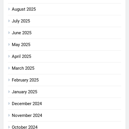
August 2025
July 2025
June 2025
May 2025
April 2025
March 2025
February 2025
January 2025
December 2024
November 2024
October 2024