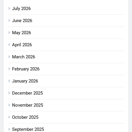
July 2026
June 2026
May 2026
April 2026
March 2026
February 2026
January 2026
December 2025
November 2025
October 2025
September 2025