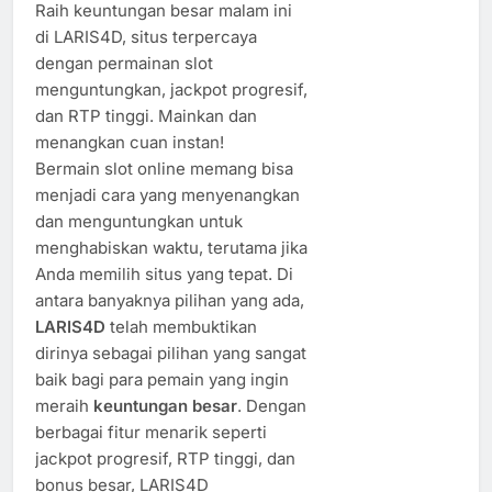
Raih keuntungan besar malam ini
di LARIS4D, situs terpercaya
dengan permainan slot
menguntungkan, jackpot progresif,
dan RTP tinggi. Mainkan dan
menangkan cuan instan!
Bermain slot online memang bisa
menjadi cara yang menyenangkan
dan menguntungkan untuk
menghabiskan waktu, terutama jika
Anda memilih situs yang tepat. Di
antara banyaknya pilihan yang ada,
LARIS4D
telah membuktikan
dirinya sebagai pilihan yang sangat
baik bagi para pemain yang ingin
meraih
keuntungan besar
. Dengan
berbagai fitur menarik seperti
jackpot progresif, RTP tinggi, dan
bonus besar, LARIS4D