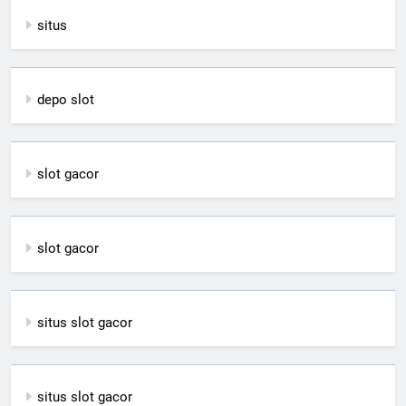
situs
depo slot
slot gacor
slot gacor
situs slot gacor
situs slot gacor