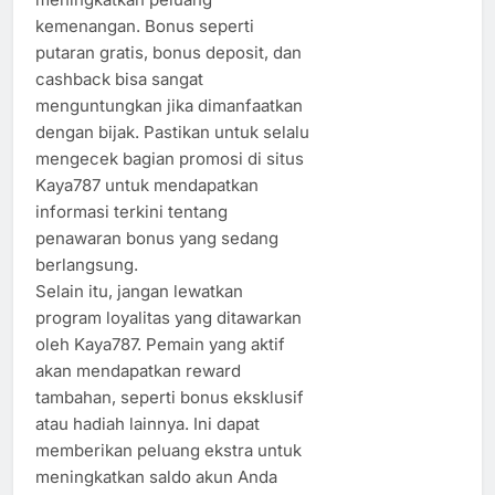
kemenangan. Bonus seperti
putaran gratis, bonus deposit, dan
cashback bisa sangat
menguntungkan jika dimanfaatkan
dengan bijak. Pastikan untuk selalu
mengecek bagian promosi di situs
Kaya787 untuk mendapatkan
informasi terkini tentang
penawaran bonus yang sedang
berlangsung.
Selain itu, jangan lewatkan
program loyalitas yang ditawarkan
oleh Kaya787. Pemain yang aktif
akan mendapatkan reward
tambahan, seperti bonus eksklusif
atau hadiah lainnya. Ini dapat
memberikan peluang ekstra untuk
meningkatkan saldo akun Anda