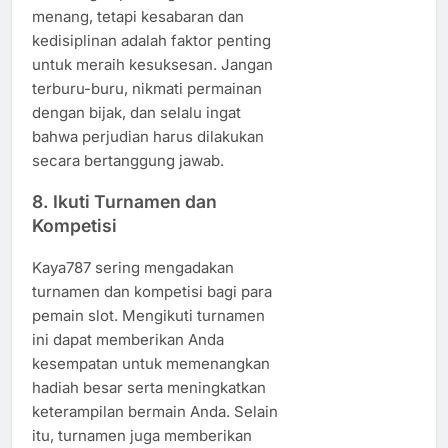
menang, tetapi kesabaran dan
kedisiplinan adalah faktor penting
untuk meraih kesuksesan. Jangan
terburu-buru, nikmati permainan
dengan bijak, dan selalu ingat
bahwa perjudian harus dilakukan
secara bertanggung jawab.
8.
Ikuti Turnamen dan
Kompetisi
Kaya787 sering mengadakan
turnamen dan kompetisi bagi para
pemain slot. Mengikuti turnamen
ini dapat memberikan Anda
kesempatan untuk memenangkan
hadiah besar serta meningkatkan
keterampilan bermain Anda. Selain
itu, turnamen juga memberikan