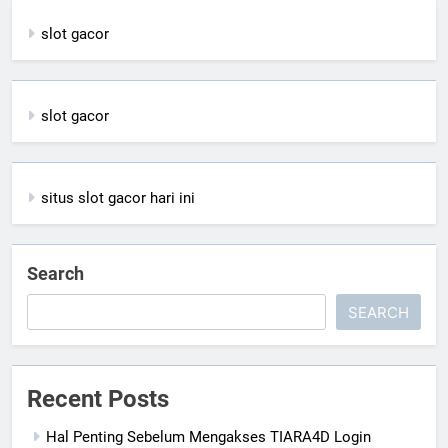
slot gacor
slot gacor
situs slot gacor hari ini
Search
SEARCH
Recent Posts
Hal Penting Sebelum Mengakses TIARA4D Login