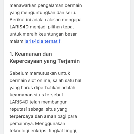
menawarkan pengalaman bermain
yang menguntungkan dan seru.
Berikut ini adalah alasan mengapa
LARIS4D
menjadi pilihan tepat
untuk meraih keuntungan besar
malam
laris4d alternatif
.
1. Keamanan dan
Kepercayaan yang Terjamin
Sebelum memutuskan untuk
bermain slot online, salah satu hal
yang harus diperhatikan adalah
keamanan
situs tersebut.
LARIS4D telah membangun
reputasi sebagai situs yang
terpercaya dan aman
bagi para
pemainnya. Menggunakan
teknologi enkripsi tingkat tinggi,