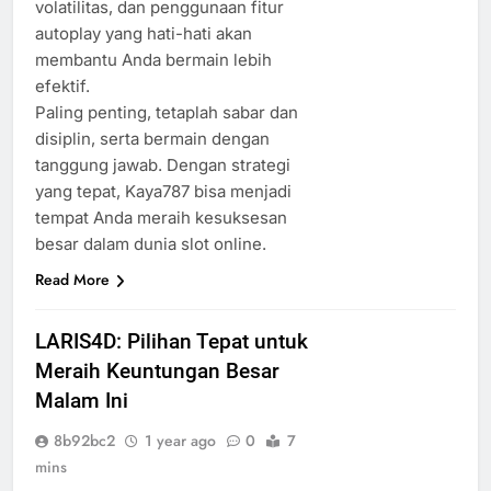
volatilitas, dan penggunaan fitur
autoplay yang hati-hati akan
membantu Anda bermain lebih
efektif.
Paling penting, tetaplah sabar dan
disiplin, serta bermain dengan
tanggung jawab. Dengan strategi
yang tepat, Kaya787 bisa menjadi
tempat Anda meraih kesuksesan
besar dalam dunia slot online.
Read More
LARIS4D: Pilihan Tepat untuk
Meraih Keuntungan Besar
Malam Ini
8b92bc2
1 year ago
0
7
mins