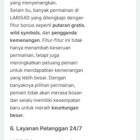
yang menyenangkan.
Selain itu, banyak permainan di
LARIS4D yang dilengkapi dengan
fitur bonus seperti
putaran gratis
,
wild symbols
, dan
pengganda
kemenangan
. Fitur-fitur ini tidak
hanya menambah keseruan
permainan, tetapi juga
meningkatkan peluang pemain
untuk mendapatkan kemenangan
yang lebih besar. Dengan
banyaknya pilihan permainan,
pemain tidak akan merasa bosan
dan selalu memiliki kesempatan
baru untuk meraih
keuntungan
besar
.
6. Layanan Pelanggan 24/7