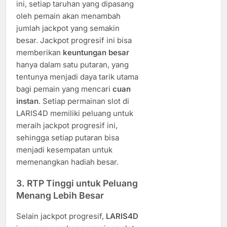
ini, setiap taruhan yang dipasang
oleh pemain akan menambah
jumlah jackpot yang semakin
besar. Jackpot progresif ini bisa
memberikan
keuntungan besar
hanya dalam satu putaran, yang
tentunya menjadi daya tarik utama
bagi pemain yang mencari
cuan
instan
. Setiap permainan slot di
LARIS4D memiliki peluang untuk
meraih jackpot progresif ini,
sehingga setiap putaran bisa
menjadi kesempatan untuk
memenangkan hadiah besar.
3. RTP Tinggi untuk Peluang
Menang Lebih Besar
Selain jackpot progresif,
LARIS4D