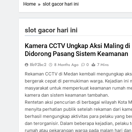
Home
slot gacor hari ini
slot gacor hari ini
Kamera CCTV Ungkap Aksi Maling di
Didorong Pasang Sistem Keamanan
8b92bc2
8 Months Ago
0
7 Mins
Rekaman CCTV di Medan kembali mengungkap aksi
bergerak cepat di permukiman warga. Kejadian ini
masyarakat untuk memperkuat keamanan rumah me
kamera dan sistem keamanan tambahan.
Rentetan aksi pencurian di berbagai wilayah Kota 
menyita perhatian publik setelah rekaman dari ka
berhasil mengungkap aktivitas para pelaku yang be
dan terorganisir. Dalam beberapa kejadian, pelaku 
rumah atau pekarangan warga pada malam hari dan 