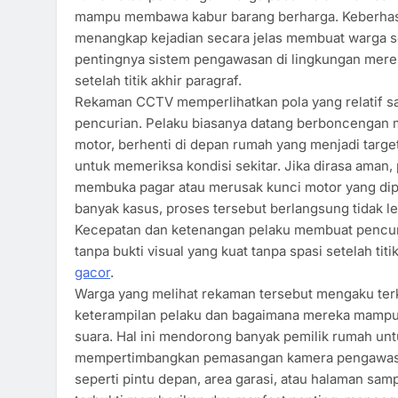
mampu membawa kabur barang berharga. Keberhasi
menangkap kejadian secara jelas membuat warga s
pentingnya sistem pengawasan di lingkungan mere
setelah titik akhir paragraf.
Rekaman CCTV memperlihatkan pola yang relatif sa
pencurian. Pelaku biasanya datang berboncengan
motor, berhenti di depan rumah yang menjadi target,
untuk memeriksa kondisi sekitar. Jika dirasa aman,
membuka pagar atau merusak kunci motor yang dipa
banyak kasus, proses tersebut berlangsung tidak leb
Kecepatan dan ketenangan pelaku membuat pencuri
tanpa bukti visual yang kuat tanpa spasi setelah titi
gacor
.
Warga yang melihat rekaman tersebut mengaku ter
keterampilan pelaku dan bagaimana mereka mampu
suara. Hal ini mendorong banyak pemilik rumah un
mempertimbangkan pemasangan kamera pengawas di t
seperti pintu depan, area garasi, atau halaman sa