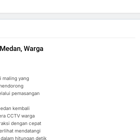
 Medan, Warga
 maling yang
 mendorong
lalui pemasangan
Medan kembali
mera CCTV warga
raksi dengan cepat
terlihat mendatangi
dalam hitungan detik