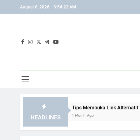
Skip
August 8, 2026
3:54:24 AM
to
content
Lac
Temukan Ko
IARA4D Login
Tips Membuka Link Alternatif di Perangk
1 Month Ago
HEADLINES