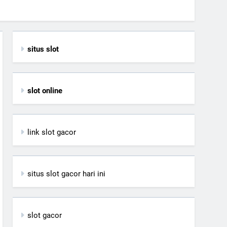
situs slot
slot online
link slot gacor
situs slot gacor hari ini
slot gacor