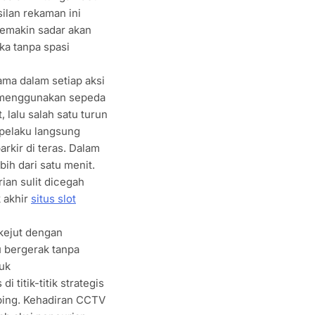
lan rekaman ini
emakin sadar akan
ka tanpa spasi
ma dalam setiap aksi
 menggunakan sepeda
 lalu salah satu turun
 pelaku langsung
rkir di teras. Dalam
ih dari satu menit.
an sulit dicegah
k akhir
situs slot
kejut dengan
 bergerak tanpa
tuk
itik-titik strategis
mping. Kehadiran CCTV