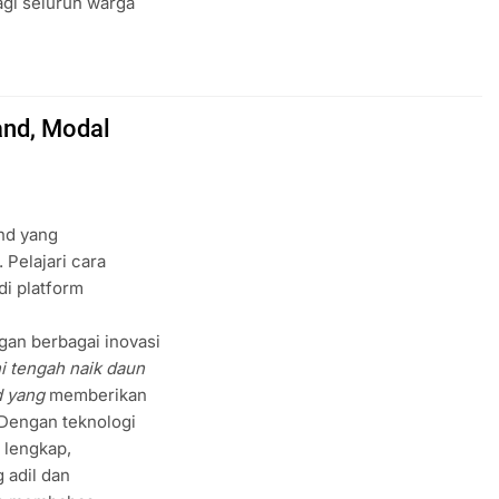
gi seluruh warga
and, Modal
nd yang
Pelajari cara
di platform
gan berbagai inovasi
ni tengah naik daun
nd yang
memberikan
 Dengan teknologi
 lengkap,
adil dan