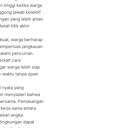
 tinggi ketika warga
ggung jawab kolektif
ungan yang lebih aman
elah titik akhir
kuat, warga berharap
 memperluas jangkauan
alami pencurian.
rkait cara
ar warga lebih siap
u-waktu tanpa spasi
 nyata yang
in menyadari bahwa
bersama. Pemasangan
kerja sama antara
nekan angka
 lingkungan dapat