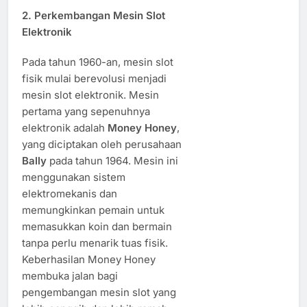
2.
Perkembangan Mesin Slot
Elektronik
Pada tahun 1960-an, mesin slot
fisik mulai berevolusi menjadi
mesin slot elektronik. Mesin
pertama yang sepenuhnya
elektronik adalah
Money Honey
,
yang diciptakan oleh perusahaan
Bally
pada tahun 1964. Mesin ini
menggunakan sistem
elektromekanis dan
memungkinkan pemain untuk
memasukkan koin dan bermain
tanpa perlu menarik tuas fisik.
Keberhasilan Money Honey
membuka jalan bagi
pengembangan mesin slot yang