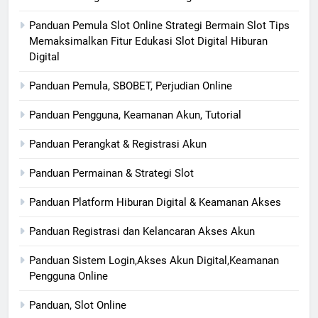
Panduan Pemula Slot Online Strategi Bermain Slot Tips
Memaksimalkan Fitur Edukasi Slot Digital Hiburan
Digital
Panduan Pemula, SBOBET, Perjudian Online
Panduan Pengguna, Keamanan Akun, Tutorial
Panduan Perangkat & Registrasi Akun
Panduan Permainan & Strategi Slot
Panduan Platform Hiburan Digital & Keamanan Akses
Panduan Registrasi dan Kelancaran Akses Akun
Panduan Sistem Login,Akses Akun Digital,Keamanan
Pengguna Online
Panduan, Slot Online