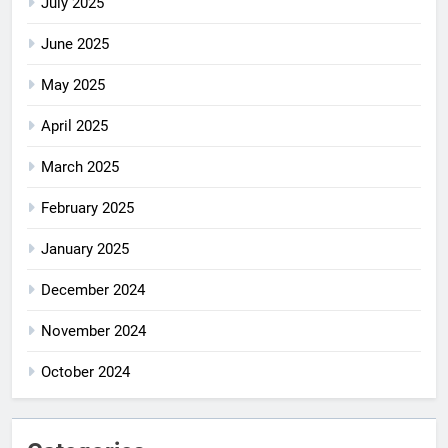
July 2025
June 2025
May 2025
April 2025
March 2025
February 2025
January 2025
December 2024
November 2024
October 2024