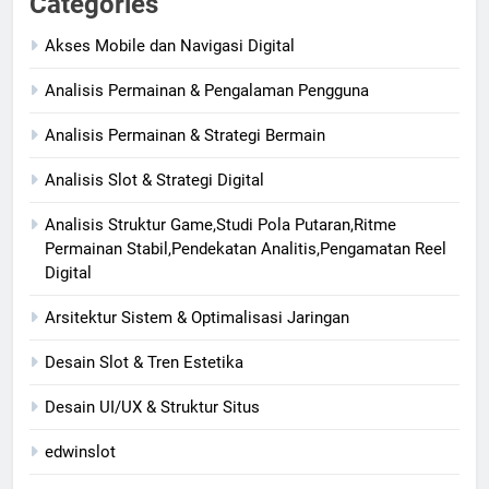
Categories
Akses Mobile dan Navigasi Digital
Analisis Permainan & Pengalaman Pengguna
Analisis Permainan & Strategi Bermain
Analisis Slot & Strategi Digital
Analisis Struktur Game,Studi Pola Putaran,Ritme
Permainan Stabil,Pendekatan Analitis,Pengamatan Reel
Digital
Arsitektur Sistem & Optimalisasi Jaringan
Desain Slot & Tren Estetika
Desain UI/UX & Struktur Situs
edwinslot