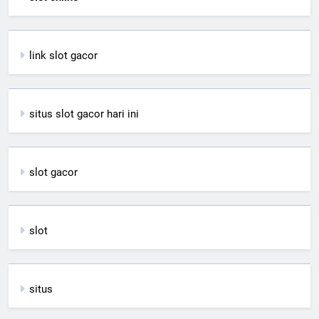
link slot gacor
situs slot gacor hari ini
slot gacor
slot
situs