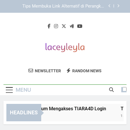
Skip
EDWINSLOT Login Aman melalui Perangkat
to
Pribadi dan Koneksi Stabil
content
Panduan Praktis Login Edwinslot Melalui Browser
dengan Akses yang Aman dan Mudah Dipahami
Hal Penting Sebelum Mengakses TIARA4D Login
Tips Membuka Link Alternatif di Perangkat
Mobile dengan Aman
EDWINSLOT Login Aman melalui Perangkat
Pribadi dan Koneksi Stabil
Lacey Leyla
Temukan Koleksi Fashion Wanita Stylish Di
Panduan Praktis Login Edwinslot Melalui Browser
NEWSLETTER
RANDOM NEWS
dengan Akses yang Aman dan Mudah Dipahami
Lacey Leyla.
MENU
al Penting Sebelum Mengakses TIARA4D Login
Tips Me
HEADLINES
Month Ago
1 Month A