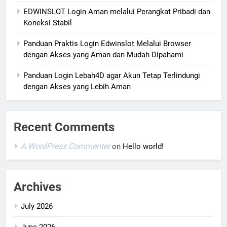
EDWINSLOT Login Aman melalui Perangkat Pribadi dan
Koneksi Stabil
Panduan Praktis Login Edwinslot Melalui Browser
dengan Akses yang Aman dan Mudah Dipahami
Panduan Login Lebah4D agar Akun Tetap Terlindungi
dengan Akses yang Lebih Aman
Recent Comments
A WordPress Commenter
on
Hello world!
Archives
July 2026