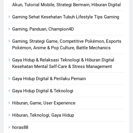
Akun, Tutorial Mobile, Strategi Bermain, Hiburan Digital
Gaming Sehat Kesehatan Tubuh Lifestyle Tips Gaming
Gaming, Panduan, Champion4D
Gaming, Strategi Game, Competitive Pokémon, Esports
Pokémon, Anime & Pop Culture, Battle Mechanics
Gaya Hidup & Relaksasi Teknologi & Hiburan Digital
Kesehatan Mental Self-Care & Stress Management
Gaya Hidup Digital & Perilaku Pemain
Gaya Hidup Digital & Teknologi
Hiburan, Game, User Experience
Hiburan, Teknologi, Gaya Hidup
horas88