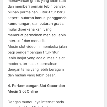
menawarkan grafik yang lebih baik
dan memberi pemain lebih banyak
pilihan permainan. Fitur-fitur baru
seperti
putaran bonus
,
pengganda
kemenangan
, dan
putaran gratis
mulai diperkenalkan, yang
membuat permainan menjadi lebih
interaktif dan menarik.
Mesin slot video ini membuka jalan
bagi pengembangan fitur-fitur
lebih lanjut yang ada di mesin slot
modern, termasuk permainan
dengan tema yang lebih beragam
dan hadiah yang lebih besar.
4.
Perkembangan Slot Gacor dan
Mesin Slot Online
Dengan munculnya internet pada