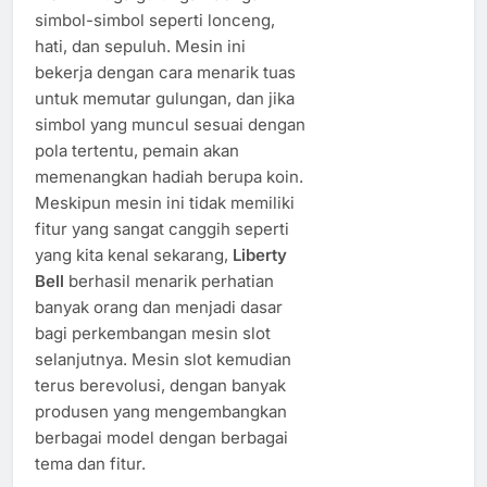
simbol-simbol seperti lonceng,
hati, dan sepuluh. Mesin ini
bekerja dengan cara menarik tuas
untuk memutar gulungan, dan jika
simbol yang muncul sesuai dengan
pola tertentu, pemain akan
memenangkan hadiah berupa koin.
Meskipun mesin ini tidak memiliki
fitur yang sangat canggih seperti
yang kita kenal sekarang,
Liberty
Bell
berhasil menarik perhatian
banyak orang dan menjadi dasar
bagi perkembangan mesin slot
selanjutnya. Mesin slot kemudian
terus berevolusi, dengan banyak
produsen yang mengembangkan
berbagai model dengan berbagai
tema dan fitur.