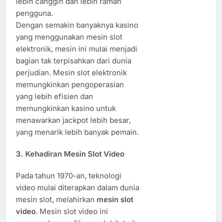
lebih canggih dan lebih ramah
pengguna.
Dengan semakin banyaknya kasino
yang menggunakan mesin slot
elektronik, mesin ini mulai menjadi
bagian tak terpisahkan dari dunia
perjudian. Mesin slot elektronik
memungkinkan pengoperasian
yang lebih efisien dan
memungkinkan kasino untuk
menawarkan jackpot lebih besar,
yang menarik lebih banyak pemain.
3.
Kehadiran Mesin Slot Video
Pada tahun 1970-an, teknologi
video mulai diterapkan dalam dunia
mesin slot, melahirkan
mesin slot
video
. Mesin slot video ini