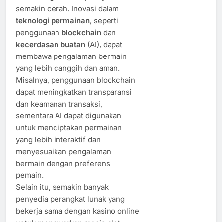
semakin cerah. Inovasi dalam
teknologi permainan
, seperti
penggunaan
blockchain
dan
kecerdasan buatan
(AI), dapat
membawa pengalaman bermain
yang lebih canggih dan aman.
Misalnya, penggunaan blockchain
dapat meningkatkan transparansi
dan keamanan transaksi,
sementara AI dapat digunakan
untuk menciptakan permainan
yang lebih interaktif dan
menyesuaikan pengalaman
bermain dengan preferensi
pemain.
Selain itu, semakin banyak
penyedia perangkat lunak yang
bekerja sama dengan kasino online