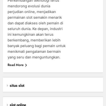
Perkembangan teknologi terus
mendorong evolusi dunia
perjudian online, menjadikan
permainan slot semakin menarik
dan dapat diakses oleh pemain di
seluruh dunia. Ke depan, industri
ini kemungkinan akan terus
berkembang, memberikan lebih
banyak peluang bagi pemain untuk
menikmati pengalaman bermain
yang seru dan menguntungkan.
Read More
situs slot
slot online