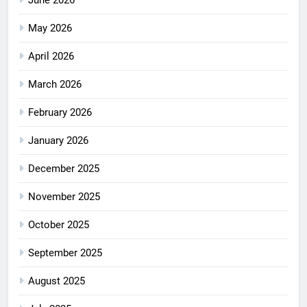
June 2026
May 2026
April 2026
March 2026
February 2026
January 2026
December 2025
November 2025
October 2025
September 2025
August 2025