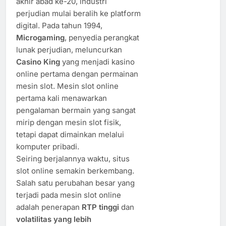
akhir abad ke-20, industri
perjudian mulai beralih ke platform
digital. Pada tahun 1994,
Microgaming
, penyedia perangkat
lunak perjudian, meluncurkan
Casino King
yang menjadi kasino
online pertama dengan permainan
mesin slot. Mesin slot online
pertama kali menawarkan
pengalaman bermain yang sangat
mirip dengan mesin slot fisik,
tetapi dapat dimainkan melalui
komputer pribadi.
Seiring berjalannya waktu, situs
slot online semakin berkembang.
Salah satu perubahan besar yang
terjadi pada mesin slot online
adalah penerapan
RTP tinggi
dan
volatilitas yang lebih