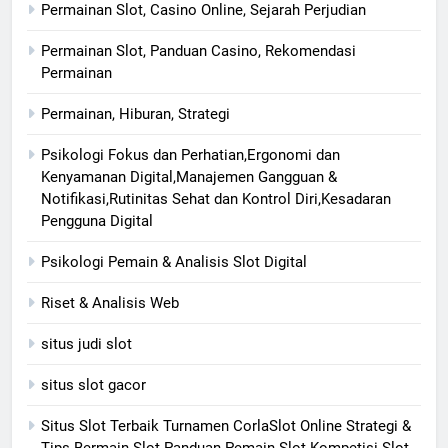
Permainan Slot, Casino Online, Sejarah Perjudian
Permainan Slot, Panduan Casino, Rekomendasi
Permainan
Permainan, Hiburan, Strategi
Psikologi Fokus dan Perhatian,Ergonomi dan
Kenyamanan Digital,Manajemen Gangguan &
Notifikasi,Rutinitas Sehat dan Kontrol Diri,Kesadaran
Pengguna Digital
Psikologi Pemain & Analisis Slot Digital
Riset & Analisis Web
situs judi slot
situs slot gacor
Situs Slot Terbaik Turnamen CorlaSlot Online Strategi &