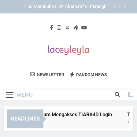
Skip
EDWINSLOT Login Aman melalui Perangkat
to
Pribadi dan Koneksi Stabil
content
Panduan Praktis Login Edwinslot Melalui Browser
dengan Akses yang Aman dan Mudah Dipahami
Hal Penting Sebelum Mengakses TIARA4D Login
Tips Membuka Link Alternatif di Perangkat
Mobile dengan Aman
EDWINSLOT Login Aman melalui Perangkat
Pribadi dan Koneksi Stabil
Lacey Leyla
Temukan Koleksi Fashion Wanita Stylish Di
Panduan Praktis Login Edwinslot Melalui Browser
NEWSLETTER
RANDOM NEWS
dengan Akses yang Aman dan Mudah Dipahami
Lacey Leyla.
MENU
al Penting Sebelum Mengakses TIARA4D Login
Tips Me
HEADLINES
Weeks Ago
1 Month A