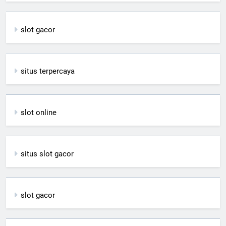
slot gacor
situs terpercaya
slot online
situs slot gacor
slot gacor