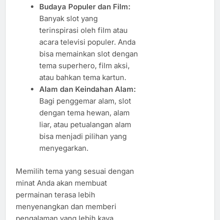
Budaya Populer dan Film:
Banyak slot yang
terinspirasi oleh film atau
acara televisi populer. Anda
bisa memainkan slot dengan
tema superhero, film aksi,
atau bahkan tema kartun.
Alam dan Keindahan Alam:
Bagi penggemar alam, slot
dengan tema hewan, alam
liar, atau petualangan alam
bisa menjadi pilihan yang
menyegarkan.
Memilih tema yang sesuai dengan
minat Anda akan membuat
permainan terasa lebih
menyenangkan dan memberi
pengalaman yang lebih kaya.