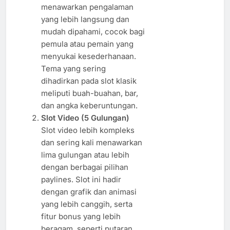
menawarkan pengalaman
yang lebih langsung dan
mudah dipahami, cocok bagi
pemula atau pemain yang
menyukai kesederhanaan.
Tema yang sering
dihadirkan pada slot klasik
meliputi buah-buahan, bar,
dan angka keberuntungan.
Slot Video (5 Gulungan)
Slot video lebih kompleks
dan sering kali menawarkan
lima gulungan atau lebih
dengan berbagai pilihan
paylines. Slot ini hadir
dengan grafik dan animasi
yang lebih canggih, serta
fitur bonus yang lebih
beragam, seperti putaran