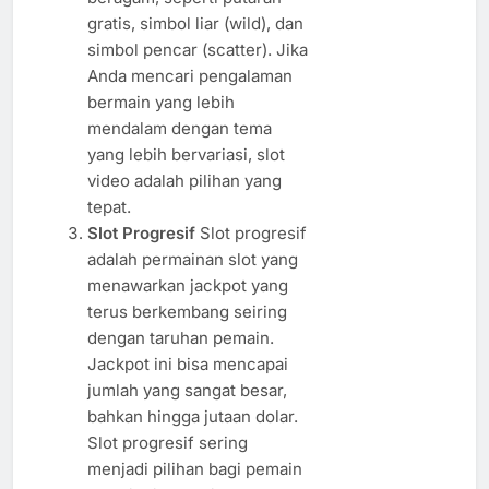
gratis, simbol liar (wild), dan
simbol pencar (scatter). Jika
Anda mencari pengalaman
bermain yang lebih
mendalam dengan tema
yang lebih bervariasi, slot
video adalah pilihan yang
tepat.
Slot Progresif
Slot progresif
adalah permainan slot yang
menawarkan jackpot yang
terus berkembang seiring
dengan taruhan pemain.
Jackpot ini bisa mencapai
jumlah yang sangat besar,
bahkan hingga jutaan dolar.
Slot progresif sering
menjadi pilihan bagi pemain