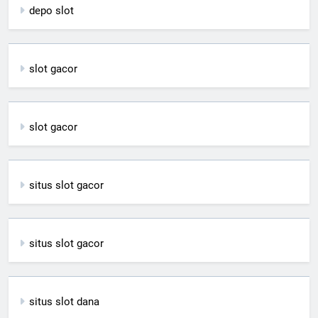
depo slot
slot gacor
slot gacor
situs slot gacor
situs slot gacor
situs slot dana