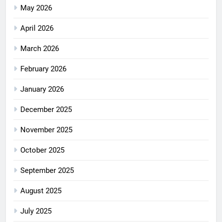
May 2026
April 2026
March 2026
February 2026
January 2026
December 2025
November 2025
October 2025
September 2025
August 2025
July 2025