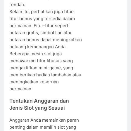
rendah.
Selain itu, perhatikan juga fitur-
fitur bonus yang tersedia dalam
permainan. Fitur-fitur seperti
putaran gratis, simbol liar, atau
putaran bonus dapat meningkatkan
peluang kemenangan Anda.
Beberapa mesin slot juga
menawarkan fitur khusus yang
mengaktifkan mini-game, yang
memberikan hadiah tambahan atau
meningkatkan keseruan
permainan.
Tentukan Anggaran dan
Jenis Slot yang Sesuai
Anggaran Anda memainkan peran
penting dalam memilih slot yang