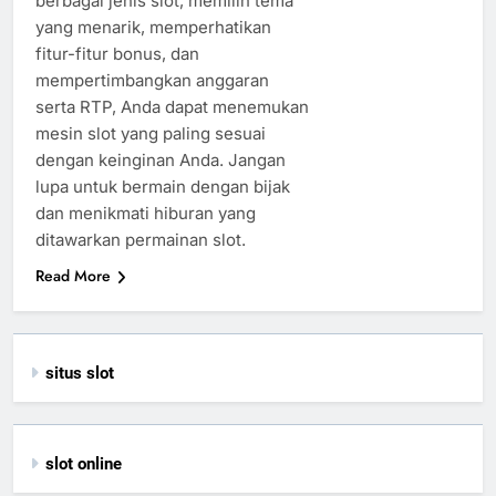
berbagai jenis slot, memilih tema
yang menarik, memperhatikan
fitur-fitur bonus, dan
mempertimbangkan anggaran
serta RTP, Anda dapat menemukan
mesin slot yang paling sesuai
dengan keinginan Anda. Jangan
lupa untuk bermain dengan bijak
dan menikmati hiburan yang
ditawarkan permainan slot.
Read More
situs slot
slot online