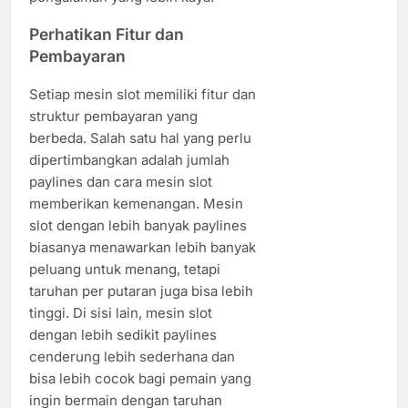
Perhatikan Fitur dan
Pembayaran
Setiap mesin slot memiliki fitur dan
struktur pembayaran yang
berbeda. Salah satu hal yang perlu
dipertimbangkan adalah jumlah
paylines dan cara mesin slot
memberikan kemenangan. Mesin
slot dengan lebih banyak paylines
biasanya menawarkan lebih banyak
peluang untuk menang, tetapi
taruhan per putaran juga bisa lebih
tinggi. Di sisi lain, mesin slot
dengan lebih sedikit paylines
cenderung lebih sederhana dan
bisa lebih cocok bagi pemain yang
ingin bermain dengan taruhan