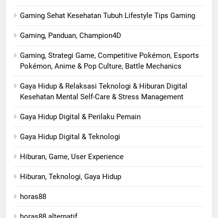
Gaming Sehat Kesehatan Tubuh Lifestyle Tips Gaming
Gaming, Panduan, Champion4D
Gaming, Strategi Game, Competitive Pokémon, Esports
Pokémon, Anime & Pop Culture, Battle Mechanics
Gaya Hidup & Relaksasi Teknologi & Hiburan Digital
Kesehatan Mental Self-Care & Stress Management
Gaya Hidup Digital & Perilaku Pemain
Gaya Hidup Digital & Teknologi
Hiburan, Game, User Experience
Hiburan, Teknologi, Gaya Hidup
horas88
horas88 alternatif