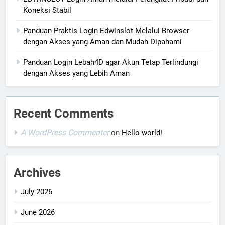
Koneksi Stabil
Panduan Praktis Login Edwinslot Melalui Browser
dengan Akses yang Aman dan Mudah Dipahami
Panduan Login Lebah4D agar Akun Tetap Terlindungi
dengan Akses yang Lebih Aman
Recent Comments
A WordPress Commenter
on
Hello world!
Archives
July 2026
June 2026