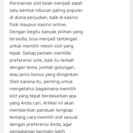
Permainan slot telah menjadi salah
satu bentuk hiburan paling populer
di dunia perjudian, baik di kasino
fisik maupun kasino online.
Dengan begitu banyak pilihan yang
tersedia, bisa menjadi tantangan
untuk memilih mesin slot yang
tepat. Setiap pemain memiliki
preferensi unik, baik itu terkait
dengan tema, jumlah gulungan,
atau jenis bonus yang diinginkan.
Oleh karena itu, penting untuk
mengetahui bagaimana memilih
slot yang tepat berdasarkan apa
yang Anda cari. Artikel ini akan
memberikan panduan lengkap
tentang cara memilih slot sesuai
dengan preferensi Anda, agar
pengalaman bermain lebih