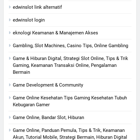
edwinslot link alternatif
edwinslot login
eknologi Keamanan & Manajemen Akses
Gambling, Slot Machines, Casino Tips, Online Gambling
Game & Hiburan Digital, Strategi Slot Online, Tips & Trik
Gaming, Keamanan Transaksi Online, Pengalaman
Bermain
Game Development & Community
Game Online Kesehatan Tips Gaming Kesehatan Tubuh
Kebugaran Gamer
Game Online, Bandar Slot, Hiburan
Game Online, Panduan Pemula, Tips & Trik, Keamanan
Akun, Tutorial Mobile, Strategi Bermain, Hiburan Digital