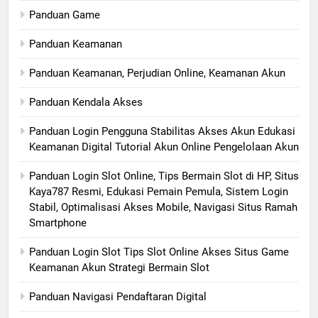
Panduan Game
Panduan Keamanan
Panduan Keamanan, Perjudian Online, Keamanan Akun
Panduan Kendala Akses
Panduan Login Pengguna Stabilitas Akses Akun Edukasi
Keamanan Digital Tutorial Akun Online Pengelolaan Akun
Panduan Login Slot Online, Tips Bermain Slot di HP, Situs
Kaya787 Resmi, Edukasi Pemain Pemula, Sistem Login
Stabil, Optimalisasi Akses Mobile, Navigasi Situs Ramah
Smartphone
Panduan Login Slot Tips Slot Online Akses Situs Game
Keamanan Akun Strategi Bermain Slot
Panduan Navigasi Pendaftaran Digital