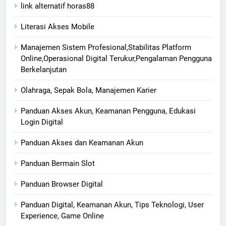
link alternatif horas88
Literasi Akses Mobile
Manajemen Sistem Profesional,Stabilitas Platform
Online,Operasional Digital Terukur,Pengalaman Pengguna
Berkelanjutan
Olahraga, Sepak Bola, Manajemen Karier
Panduan Akses Akun, Keamanan Pengguna, Edukasi
Login Digital
Panduan Akses dan Keamanan Akun
Panduan Bermain Slot
Panduan Browser Digital
Panduan Digital, Keamanan Akun, Tips Teknologi, User
Experience, Game Online