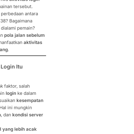
ainan tersebut.
 perbedaan antara
138? Bagaimana
dialami pemain?
an
pola jalan sebelum
manfaatkan
aktivitas
nang
.
Login Itu
 faktor, salah
ain
login
ke dalam
suaikan
kesempatan
Hal ini mungkin
n
, dan
kondisi server
l yang lebih acak