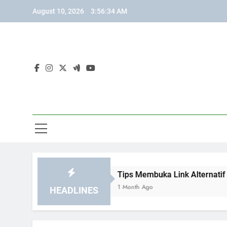
Skip
August 10, 2026
3:56:35 AM
to
content
Lac
Temukan Ko
IARA4D Login
Tips Membuka Link Alternatif di Perangk
1 Month Ago
HEADLINES