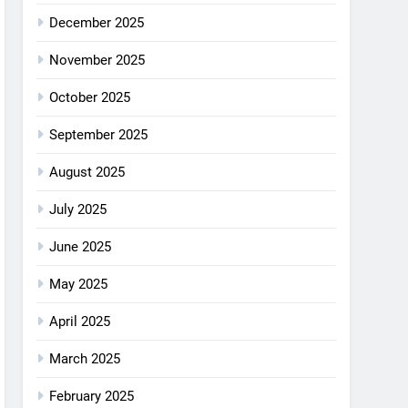
December 2025
November 2025
October 2025
September 2025
August 2025
July 2025
June 2025
May 2025
April 2025
March 2025
February 2025