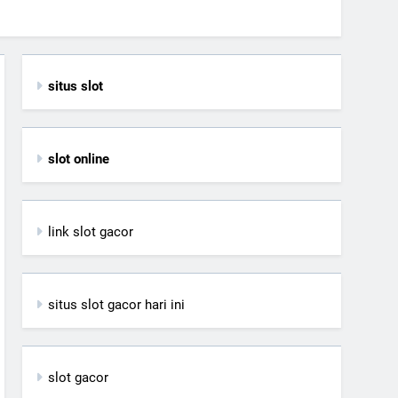
situs slot
slot online
link slot gacor
situs slot gacor hari ini
slot gacor