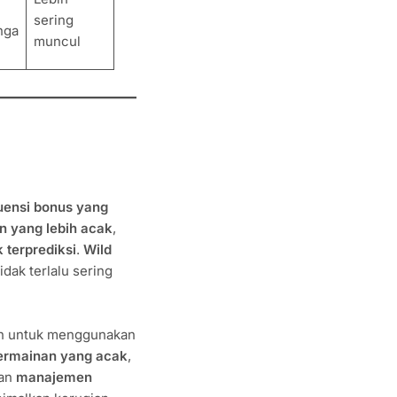
sering
nga
muncul
uensi bonus yang
n yang lebih acak
,
k terprediksi
.
Wild
dak terlalu sering
an untuk menggunakan
ermainan yang acak
,
kan
manajemen