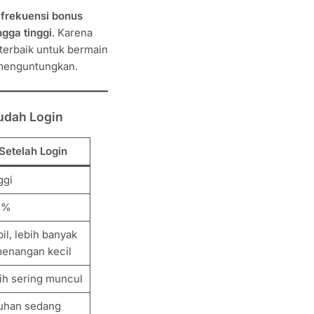
n
frekuensi bonus
gga tinggi
. Karena
 terbaik untuk bermain
menguntungkan.
udah Login
Setelah Login
ggi
2%
il, lebih banyak
enangan kecil
ih sering muncul
uhan sedang