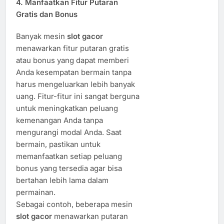
4.
Manfaatkan Fitur Putaran
Gratis dan Bonus
Banyak mesin
slot gacor
menawarkan fitur putaran gratis
atau bonus yang dapat memberi
Anda kesempatan bermain tanpa
harus mengeluarkan lebih banyak
uang. Fitur-fitur ini sangat berguna
untuk meningkatkan peluang
kemenangan Anda tanpa
mengurangi modal Anda. Saat
bermain, pastikan untuk
memanfaatkan setiap peluang
bonus yang tersedia agar bisa
bertahan lebih lama dalam
permainan.
Sebagai contoh, beberapa mesin
slot gacor
menawarkan putaran