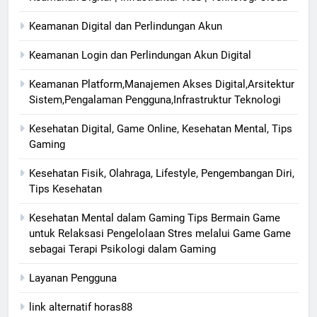
Keamanan Digital dan Perlindungan Akun
Keamanan Login dan Perlindungan Akun Digital
Keamanan Platform,Manajemen Akses Digital,Arsitektur
Sistem,Pengalaman Pengguna,Infrastruktur Teknologi
Kesehatan Digital, Game Online, Kesehatan Mental, Tips
Gaming
Kesehatan Fisik, Olahraga, Lifestyle, Pengembangan Diri,
Tips Kesehatan
Kesehatan Mental dalam Gaming Tips Bermain Game
untuk Relaksasi Pengelolaan Stres melalui Game Game
sebagai Terapi Psikologi dalam Gaming
Layanan Pengguna
link alternatif horas88