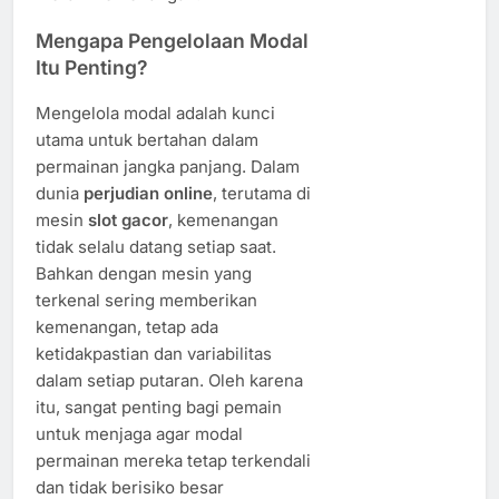
Mengapa Pengelolaan Modal
Itu Penting?
Mengelola modal adalah kunci
utama untuk bertahan dalam
permainan jangka panjang. Dalam
dunia
perjudian online
, terutama di
mesin
slot gacor
, kemenangan
tidak selalu datang setiap saat.
Bahkan dengan mesin yang
terkenal sering memberikan
kemenangan, tetap ada
ketidakpastian dan variabilitas
dalam setiap putaran. Oleh karena
itu, sangat penting bagi pemain
untuk menjaga agar modal
permainan mereka tetap terkendali
dan tidak berisiko besar