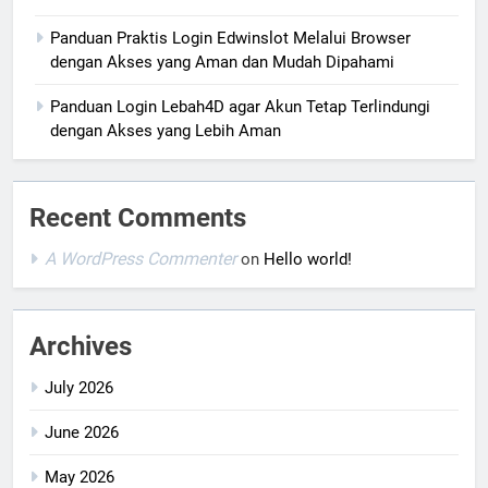
Panduan Praktis Login Edwinslot Melalui Browser
dengan Akses yang Aman dan Mudah Dipahami
Panduan Login Lebah4D agar Akun Tetap Terlindungi
dengan Akses yang Lebih Aman
Recent Comments
A WordPress Commenter
on
Hello world!
Archives
July 2026
June 2026
May 2026