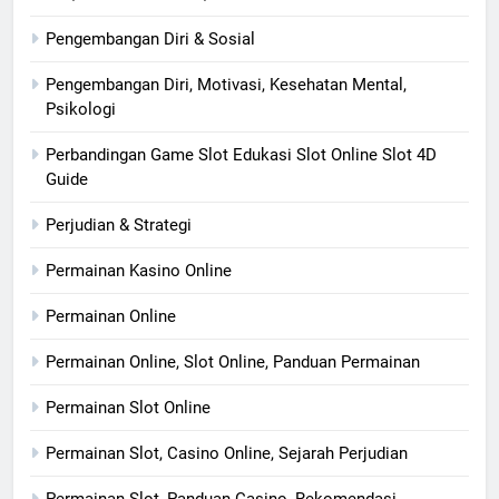
Pengembangan Diri & Sosial
Pengembangan Diri, Motivasi, Kesehatan Mental,
Psikologi
Perbandingan Game Slot Edukasi Slot Online Slot 4D
Guide
Perjudian & Strategi
Permainan Kasino Online
Permainan Online
Permainan Online, Slot Online, Panduan Permainan
Permainan Slot Online
Permainan Slot, Casino Online, Sejarah Perjudian
Permainan Slot, Panduan Casino, Rekomendasi