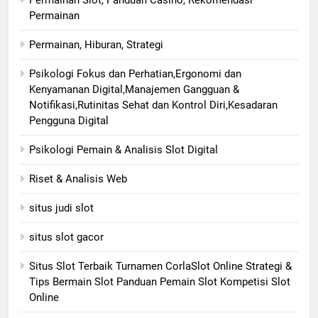
Permainan
Permainan, Hiburan, Strategi
Psikologi Fokus dan Perhatian,Ergonomi dan
Kenyamanan Digital,Manajemen Gangguan &
Notifikasi,Rutinitas Sehat dan Kontrol Diri,Kesadaran
Pengguna Digital
Psikologi Pemain & Analisis Slot Digital
Riset & Analisis Web
situs judi slot
situs slot gacor
Situs Slot Terbaik Turnamen CorlaSlot Online Strategi &
Tips Bermain Slot Panduan Pemain Slot Kompetisi Slot
Online