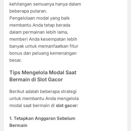
kehilangan semuanya hanya dalam
beberapa putaran.
Pengelolaan modal yang baik
membantu Anda tetap berada
dalam permainan lebih lama,
memberi Anda kesempatan lebih
banyak untuk memanfaatkan fitur
bonus dan peluang kemenangan
besar.
Tips Mengelola Modal Saat
Bermain di Slot Gacor
Berikut adalah beberapa strategi
untuk membantu Anda mengelola
modal saat bermain di
slot gacor
:
1.
Tetapkan Anggaran Sebelum
Bermain