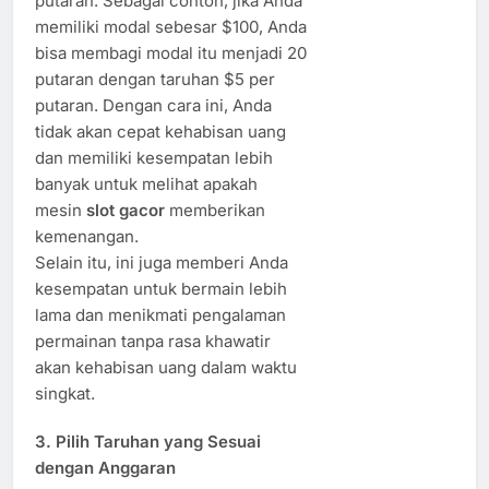
putaran. Sebagai contoh, jika Anda
memiliki modal sebesar $100, Anda
bisa membagi modal itu menjadi 20
putaran dengan taruhan $5 per
putaran. Dengan cara ini, Anda
tidak akan cepat kehabisan uang
dan memiliki kesempatan lebih
banyak untuk melihat apakah
mesin
slot gacor
memberikan
kemenangan.
Selain itu, ini juga memberi Anda
kesempatan untuk bermain lebih
lama dan menikmati pengalaman
permainan tanpa rasa khawatir
akan kehabisan uang dalam waktu
singkat.
3.
Pilih Taruhan yang Sesuai
dengan Anggaran