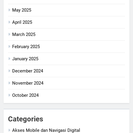
May 2025
April 2025
March 2025
February 2025
January 2025
December 2024
November 2024
October 2024
Categories
Akses Mobile dan Navigasi Digital