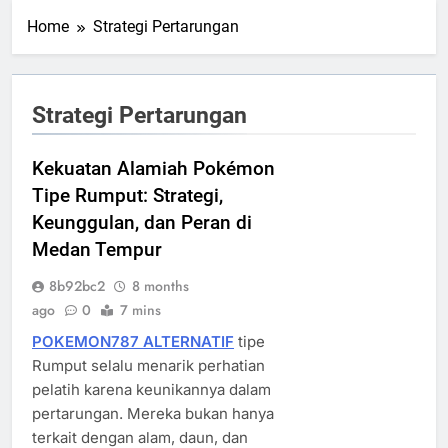
Home
Strategi Pertarungan
Strategi Pertarungan
Kekuatan Alamiah Pokémon
Tipe Rumput: Strategi,
Keunggulan, dan Peran di
Medan Tempur
8b92bc2
8 months
ago
0
7 mins
POKEMON787 ALTERNATIF
tipe
Rumput selalu menarik perhatian
pelatih karena keunikannya dalam
pertarungan. Mereka bukan hanya
terkait dengan alam, daun, dan