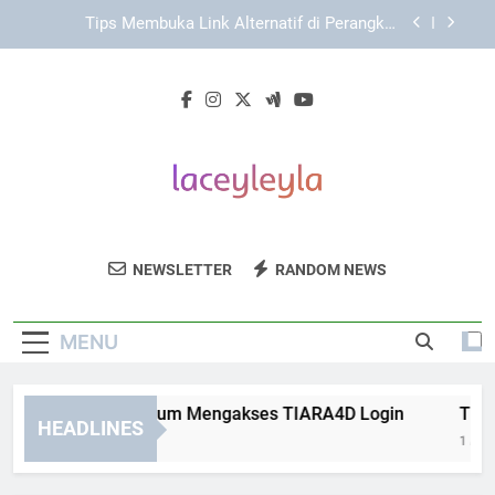
Skip
EDWINSLOT Login Aman melalui Perangkat
to
Pribadi dan Koneksi Stabil
content
Panduan Praktis Login Edwinslot Melalui Browser
dengan Akses yang Aman dan Mudah Dipahami
Hal Penting Sebelum Mengakses TIARA4D Login
Tips Membuka Link Alternatif di Perangkat
Mobile dengan Aman
EDWINSLOT Login Aman melalui Perangkat
Pribadi dan Koneksi Stabil
Lacey Leyla
Temukan Koleksi Fashion Wanita Stylish Di
Panduan Praktis Login Edwinslot Melalui Browser
NEWSLETTER
RANDOM NEWS
dengan Akses yang Aman dan Mudah Dipahami
Lacey Leyla.
MENU
al Penting Sebelum Mengakses TIARA4D Login
Tips Me
HEADLINES
Weeks Ago
1 Month A