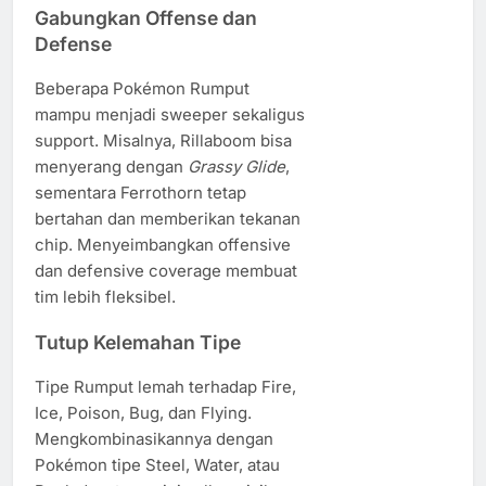
Gabungkan Offense dan
Defense
Beberapa Pokémon Rumput
mampu menjadi sweeper sekaligus
support. Misalnya, Rillaboom bisa
menyerang dengan
Grassy Glide
,
sementara Ferrothorn tetap
bertahan dan memberikan tekanan
chip. Menyeimbangkan offensive
dan defensive coverage membuat
tim lebih fleksibel.
Tutup Kelemahan Tipe
Tipe Rumput lemah terhadap Fire,
Ice, Poison, Bug, dan Flying.
Mengkombinasikannya dengan
Pokémon tipe Steel, Water, atau