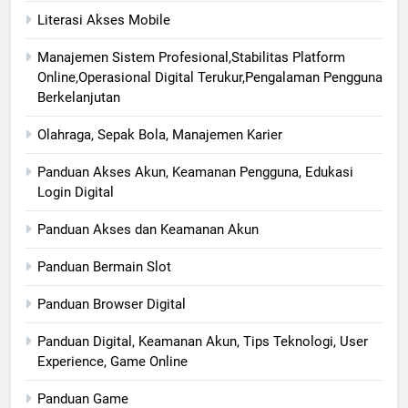
Literasi Akses Mobile
Manajemen Sistem Profesional,Stabilitas Platform
Online,Operasional Digital Terukur,Pengalaman Pengguna
Berkelanjutan
Olahraga, Sepak Bola, Manajemen Karier
Panduan Akses Akun, Keamanan Pengguna, Edukasi
Login Digital
Panduan Akses dan Keamanan Akun
Panduan Bermain Slot
Panduan Browser Digital
Panduan Digital, Keamanan Akun, Tips Teknologi, User
Experience, Game Online
Panduan Game