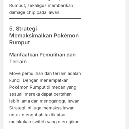
Rumput, sekaligus memberikan
damage chip pada lawan.
5. Strategi
Memaksimalkan Pokémon
Rumput
Manfaatkan Pemulihan dan
Terrain
Move pemulihan dan terrain adalah
kunci. Dengan menempatkan
Pokémon Rumput di medan yang
sesuai, mereka dapat bertahan
lebih lama dan mengganggu lawan.
Strategi ini juga memaksa lawan
untuk mengubah taktik atau
melakukan switch yang merugikan.