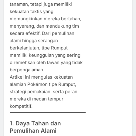
tanaman, tetapi juga memiliki
kekuatan taktis yang
memungkinkan mereka bertahan,
menyerang, dan mendukung tim
secara efektif. Dari pemulihan
alami hingga serangan
berkelanjutan, tipe Rumput
memiliki keunggulan yang sering
diremehkan oleh lawan yang tidak
berpengalaman.
Artikel ini mengulas kekuatan
alamiah Pokémon tipe Rumput,
strategi pemakaian, serta peran
mereka di medan tempur
kompetitif.
1. Daya Tahan dan
Pemulihan Alami