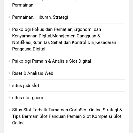
Permainan
Permainan, Hiburan, Strategi
Psikologi Fokus dan Perhatian,Ergonomi dan
Kenyamanan Digital,Manajemen Gangguan &
Notifikasi,Rutinitas Sehat dan Kontrol Diri,Kesadaran
Pengguna Digital
Psikologi Pemain & Analisis Slot Digital
Riset & Analisis Web
situs judi slot
situs slot gacor
Situs Slot Terbaik Turnamen CorlaSlot Online Strategi &
Tips Bermain Slot Panduan Pemain Slot Kompetisi Slot
Online