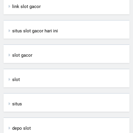
link slot gacor
situs slot gacor hari ini
slot gacor
slot
situs
depo slot