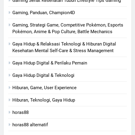
Gaming Sehat Kesehatan Tubuh Lifestyle Tips Gaming
Gaming, Panduan, Champion4D
Gaming, Strategi Game, Competitive Pokémon, Esports
Pokémon, Anime & Pop Culture, Battle Mechanics
Gaya Hidup & Relaksasi Teknologi & Hiburan Digital
Kesehatan Mental Self-Care & Stress Management
Gaya Hidup Digital & Perilaku Pemain
Gaya Hidup Digital & Teknologi
Hiburan, Game, User Experience
Hiburan, Teknologi, Gaya Hidup
horas88
horas88 alternatif