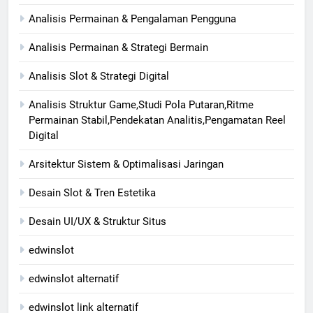
Analisis Permainan & Pengalaman Pengguna
Analisis Permainan & Strategi Bermain
Analisis Slot & Strategi Digital
Analisis Struktur Game,Studi Pola Putaran,Ritme
Permainan Stabil,Pendekatan Analitis,Pengamatan Reel
Digital
Arsitektur Sistem & Optimalisasi Jaringan
Desain Slot & Tren Estetika
Desain UI/UX & Struktur Situs
edwinslot
edwinslot alternatif
edwinslot link alternatif