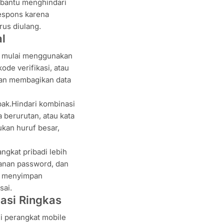
mbantu menghindari
respons karena
rus diulang.
l
a mulai menggunakan
de verifikasi, atau
gan membagikan data
ak.Hindari kombinasi
a berurutan, atau kata
kan huruf besar,
ngkat pribadi lebih
panan password, dan
an menyimpan
sai.
asi Ringkas
 perangkat mobile