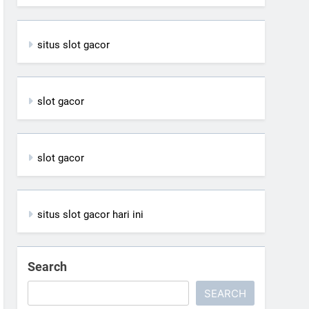
situs slot gacor
slot gacor
slot gacor
situs slot gacor hari ini
Search
SEARCH