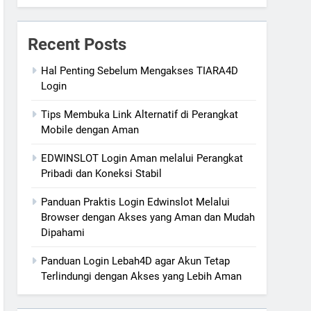
Recent Posts
Hal Penting Sebelum Mengakses TIARA4D
Login
Tips Membuka Link Alternatif di Perangkat
Mobile dengan Aman
EDWINSLOT Login Aman melalui Perangkat
Pribadi dan Koneksi Stabil
Panduan Praktis Login Edwinslot Melalui
Browser dengan Akses yang Aman dan Mudah
Dipahami
Panduan Login Lebah4D agar Akun Tetap
Terlindungi dengan Akses yang Lebih Aman