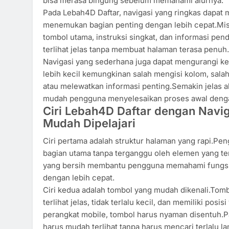
bisa merasa bingung sebelum memahami alurnya.
Pada Lebah4D Daftar, navigasi yang ringkas dapa
menemukan bagian penting dengan lebih cepat.Misa
tombol utama, instruksi singkat, dan informasi pe
terlihat jelas tanpa membuat halaman terasa penuh.
Navigasi yang sederhana juga dapat mengurangi k
lebih kecil kemungkinan salah mengisi kolom, sal
atau melewatkan informasi penting.Semakin jelas a
mudah pengguna menyelesaikan proses awal dengan
Ciri Lebah4D Daftar dengan Navi
Mudah Dipelajari
Ciri pertama adalah struktur halaman yang rapi.Pe
bagian utama tanpa terganggu oleh elemen yang ter
yang bersih membantu pengguna memahami fungsi 
dengan lebih cepat.
Ciri kedua adalah tombol yang mudah dikenali.Tom
terlihat jelas, tidak terlalu kecil, dan memiliki posis
perangkat mobile, tombol harus nyaman disentuh.P
harus mudah terlihat tanpa harus mencari terlalu la