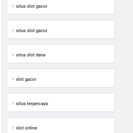
situs slot gacor
situs slot gacor
situs slot dana
slot gacor
situs terpercaya
slot online