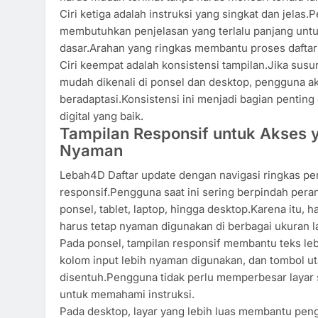
Ciri ketiga adalah instruksi yang singkat dan jelas.
membutuhkan penjelasan yang terlalu panjang untu
dasar.Arahan yang ringkas membantu proses daftar t
Ciri keempat adalah konsistensi tampilan.Jika sus
mudah dikenali di ponsel dan desktop, pengguna ak
beradaptasi.Konsistensi ini menjadi bagian penting
digital yang baik.
Tampilan Responsif untuk Akses 
Nyaman
Lebah4D Daftar update dengan navigasi ringkas pe
responsif.Pengguna saat ini sering berpindah peran
ponsel, tablet, laptop, hingga desktop.Karena itu, 
harus tetap nyaman digunakan di berbagai ukuran la
Pada ponsel, tampilan responsif membantu teks le
kolom input lebih nyaman digunakan, dan tombol u
disentuh.Pengguna tidak perlu memperbesar layar
untuk memahami instruksi.
Pada desktop, layar yang lebih luas membantu p