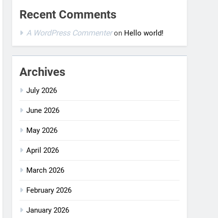
Recent Comments
A WordPress Commenter
on
Hello world!
Archives
July 2026
June 2026
May 2026
April 2026
March 2026
February 2026
January 2026