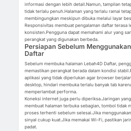
informasi dengan lebih detail.Namun, tampilan teta
tidak terlalu penuh.Halaman yang terlalu ramai teta
membingungkan meskipun dibuka melalui layar bes
Responsivitas membuat pengalaman daftar terasa l
konsisten.Pengguna dapat memahami alur yang s
perangkat yang digunakan berbeda.
Persiapan Sebelum Menggunaka
Daftar
Sebelum membuka halaman Lebah4D Daftar, pengg
memastikan perangkat berada dalam kondisi stabil.
aplikasi yang tidak diperlukan agar browser berjala
desktop, hindari membuka terlalu banyak tab karen
memperlambat performa.
Koneksi internet juga perlu diperiksa.Jaringan yang 
membuat halaman terbuka sebagian, tombol tidak 
proses terhenti sebelum selesai.Jika menggunakan 
sinyal cukup kuat.Jika memakai Wi-Fi, pastikan jarin
padat.