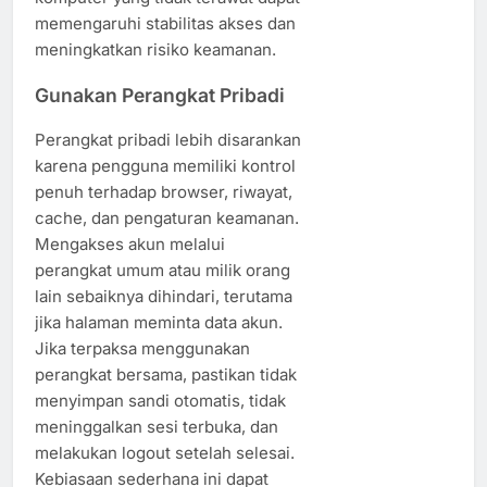
memengaruhi stabilitas akses dan
meningkatkan risiko keamanan.
Gunakan Perangkat Pribadi
Perangkat pribadi lebih disarankan
karena pengguna memiliki kontrol
penuh terhadap browser, riwayat,
cache, dan pengaturan keamanan.
Mengakses akun melalui
perangkat umum atau milik orang
lain sebaiknya dihindari, terutama
jika halaman meminta data akun.
Jika terpaksa menggunakan
perangkat bersama, pastikan tidak
menyimpan sandi otomatis, tidak
meninggalkan sesi terbuka, dan
melakukan logout setelah selesai.
Kebiasaan sederhana ini dapat