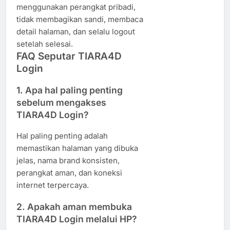
menggunakan perangkat pribadi,
tidak membagikan sandi, membaca
detail halaman, dan selalu logout
setelah selesai.
FAQ Seputar TIARA4D
Login
1. Apa hal paling penting
sebelum mengakses
TIARA4D Login?
Hal paling penting adalah
memastikan halaman yang dibuka
jelas, nama brand konsisten,
perangkat aman, dan koneksi
internet terpercaya.
2. Apakah aman membuka
TIARA4D Login melalui HP?