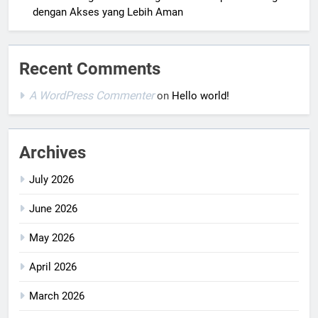
dengan Akses yang Lebih Aman
Recent Comments
A WordPress Commenter
on
Hello world!
Archives
July 2026
June 2026
May 2026
April 2026
March 2026