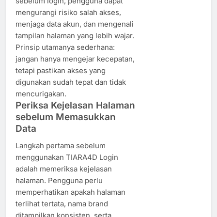
sebelum login, pengguna dapat
mengurangi risiko salah akses,
menjaga data akun, dan mengenali
tampilan halaman yang lebih wajar.
Prinsip utamanya sederhana:
jangan hanya mengejar kecepatan,
tetapi pastikan akses yang
digunakan sudah tepat dan tidak
mencurigakan.
Periksa Kejelasan Halaman
sebelum Memasukkan
Data
Langkah pertama sebelum
menggunakan TIARA4D Login
adalah memeriksa kejelasan
halaman. Pengguna perlu
memperhatikan apakah halaman
terlihat tertata, nama brand
ditampilkan konsisten, serta