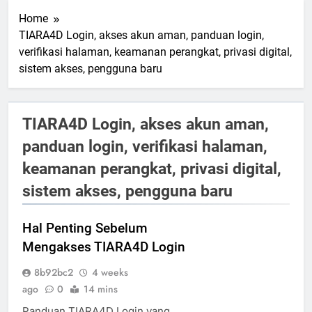
Home
TIARA4D Login, akses akun aman, panduan login,
verifikasi halaman, keamanan perangkat, privasi digital,
sistem akses, pengguna baru
TIARA4D Login, akses akun aman,
panduan login, verifikasi halaman,
keamanan perangkat, privasi digital,
sistem akses, pengguna baru
Hal Penting Sebelum
Mengakses TIARA4D Login
8b92bc2
4 weeks
ago
0
14 mins
Panduan TIARA4D Login yang