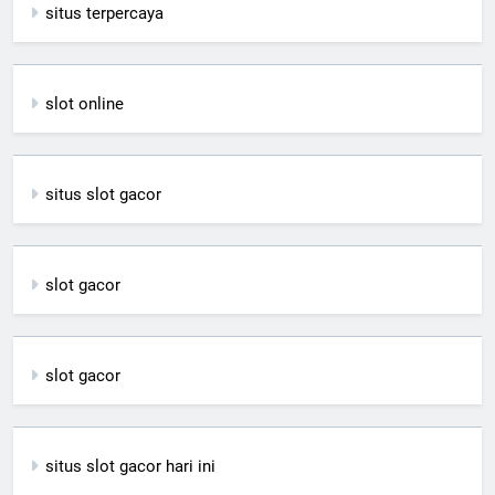
situs terpercaya
slot online
situs slot gacor
slot gacor
slot gacor
situs slot gacor hari ini