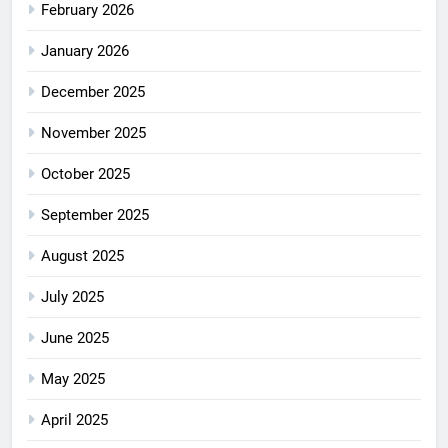
February 2026
January 2026
December 2025
November 2025
October 2025
September 2025
August 2025
July 2025
June 2025
May 2025
April 2025