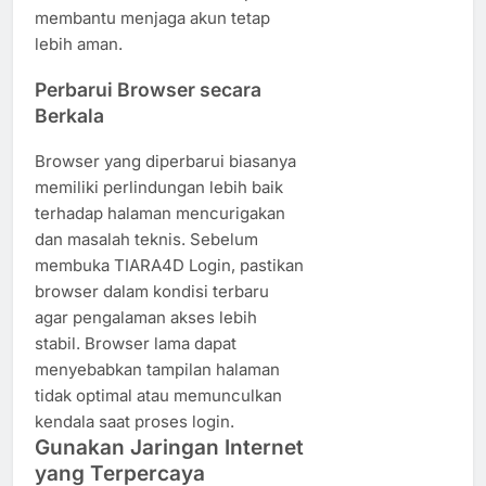
membantu menjaga akun tetap
lebih aman.
Perbarui Browser secara
Berkala
Browser yang diperbarui biasanya
memiliki perlindungan lebih baik
terhadap halaman mencurigakan
dan masalah teknis. Sebelum
membuka TIARA4D Login, pastikan
browser dalam kondisi terbaru
agar pengalaman akses lebih
stabil. Browser lama dapat
menyebabkan tampilan halaman
tidak optimal atau memunculkan
kendala saat proses login.
Gunakan Jaringan Internet
yang Terpercaya