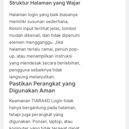
Struktur Halaman yang Wajar
Halaman login yang baik biasanya
memiliki susunan sederhana.
Kolom input terlihat jelas, tombol
mudah dikenali, dan tidak dipenuhi
elemen mengganggu. Jika
halaman terlalu ramai, penuh pop-
up, atau menampilkan instruksi
yang mendesak secara berlebihan,
pengguna sebaiknya tidak
langsung melanjutkan.
Pastikan Perangkat yang
Digunakan Aman
Keamanan TIARA4D Login tidak
hanya bergantung pada halaman,
tetapi juga perangkat yang
digunakan. Ponsel, laptop, atau
komputer yang tidak terawat dapat