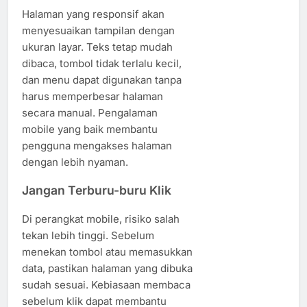
Halaman yang responsif akan
menyesuaikan tampilan dengan
ukuran layar. Teks tetap mudah
dibaca, tombol tidak terlalu kecil,
dan menu dapat digunakan tanpa
harus memperbesar halaman
secara manual. Pengalaman
mobile yang baik membantu
pengguna mengakses halaman
dengan lebih nyaman.
Jangan Terburu-buru Klik
Di perangkat mobile, risiko salah
tekan lebih tinggi. Sebelum
menekan tombol atau memasukkan
data, pastikan halaman yang dibuka
sudah sesuai. Kebiasaan membaca
sebelum klik dapat membantu