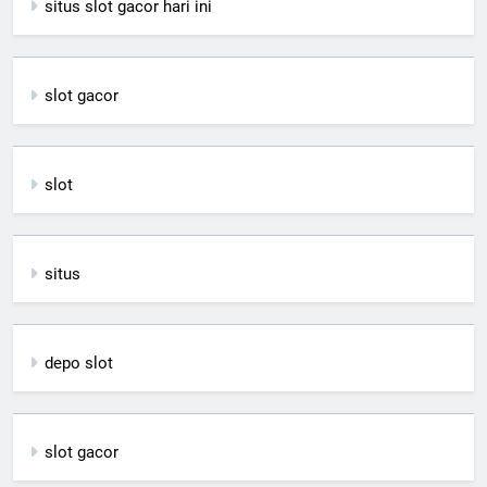
situs slot gacor hari ini
slot gacor
slot
situs
depo slot
slot gacor