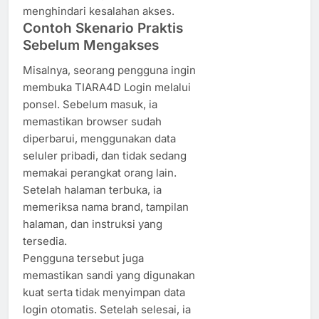
menghindari kesalahan akses.
Contoh Skenario Praktis
Sebelum Mengakses
Misalnya, seorang pengguna ingin
membuka TIARA4D Login melalui
ponsel. Sebelum masuk, ia
memastikan browser sudah
diperbarui, menggunakan data
seluler pribadi, dan tidak sedang
memakai perangkat orang lain.
Setelah halaman terbuka, ia
memeriksa nama brand, tampilan
halaman, dan instruksi yang
tersedia.
Pengguna tersebut juga
memastikan sandi yang digunakan
kuat serta tidak menyimpan data
login otomatis. Setelah selesai, ia