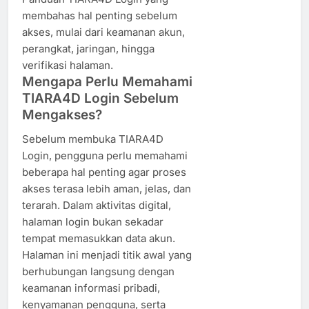
membahas hal penting sebelum
akses, mulai dari keamanan akun,
perangkat, jaringan, hingga
verifikasi halaman.
Mengapa Perlu Memahami
TIARA4D Login Sebelum
Mengakses?
Sebelum membuka TIARA4D
Login, pengguna perlu memahami
beberapa hal penting agar proses
akses terasa lebih aman, jelas, dan
terarah. Dalam aktivitas digital,
halaman login bukan sekadar
tempat memasukkan data akun.
Halaman ini menjadi titik awal yang
berhubungan langsung dengan
keamanan informasi pribadi,
kenyamanan pengguna, serta