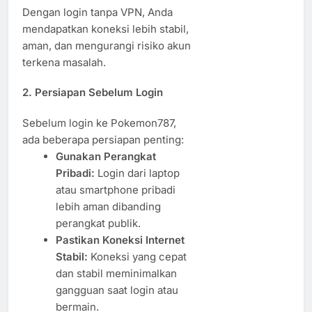
Dengan login tanpa VPN, Anda
mendapatkan koneksi lebih stabil,
aman, dan mengurangi risiko akun
terkena masalah.
2. Persiapan Sebelum Login
Sebelum login ke Pokemon787,
ada beberapa persiapan penting:
Gunakan Perangkat
Pribadi:
Login dari laptop
atau smartphone pribadi
lebih aman dibanding
perangkat publik.
Pastikan Koneksi Internet
Stabil:
Koneksi yang cepat
dan stabil meminimalkan
gangguan saat login atau
bermain.