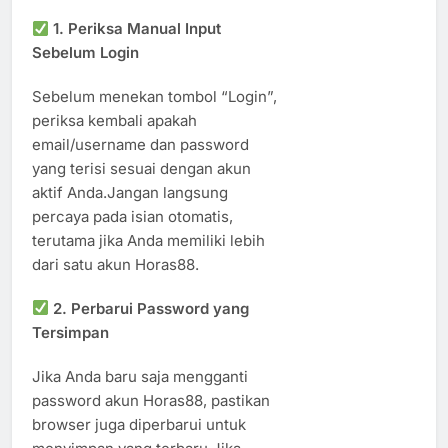
1.
Periksa Manual Input
Sebelum Login
Sebelum menekan tombol “Login”,
periksa kembali apakah
email/username dan password
yang terisi sesuai dengan akun
aktif Anda.Jangan langsung
percaya pada isian otomatis,
terutama jika Anda memiliki lebih
dari satu akun Horas88.
2.
Perbarui Password yang
Tersimpan
Jika Anda baru saja mengganti
password akun Horas88, pastikan
browser juga diperbarui untuk