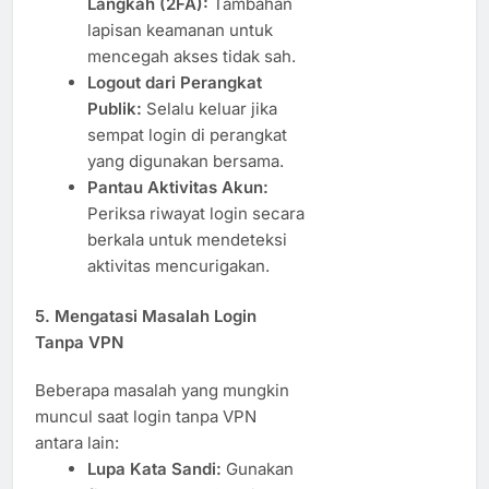
Langkah (2FA):
Tambahan
lapisan keamanan untuk
mencegah akses tidak sah.
Logout dari Perangkat
Publik:
Selalu keluar jika
sempat login di perangkat
yang digunakan bersama.
Pantau Aktivitas Akun:
Periksa riwayat login secara
berkala untuk mendeteksi
aktivitas mencurigakan.
5. Mengatasi Masalah Login
Tanpa VPN
Beberapa masalah yang mungkin
muncul saat login tanpa VPN
antara lain:
Lupa Kata Sandi:
Gunakan