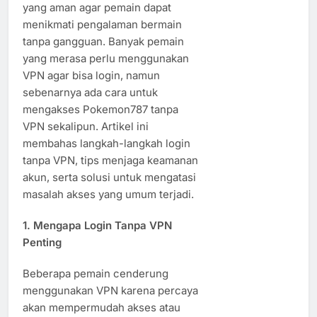
yang aman agar pemain dapat
menikmati pengalaman bermain
tanpa gangguan. Banyak pemain
yang merasa perlu menggunakan
VPN agar bisa login, namun
sebenarnya ada cara untuk
mengakses Pokemon787 tanpa
VPN sekalipun. Artikel ini
membahas langkah-langkah login
tanpa VPN, tips menjaga keamanan
akun, serta solusi untuk mengatasi
masalah akses yang umum terjadi.
1. Mengapa Login Tanpa VPN
Penting
Beberapa pemain cenderung
menggunakan VPN karena percaya
akan mempermudah akses atau