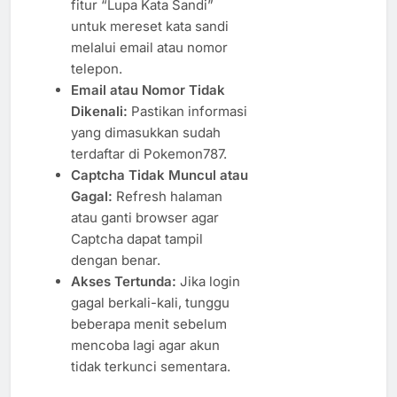
fitur “Lupa Kata Sandi”
untuk mereset kata sandi
melalui email atau nomor
telepon.
Email atau Nomor Tidak
Dikenali:
Pastikan informasi
yang dimasukkan sudah
terdaftar di Pokemon787.
Captcha Tidak Muncul atau
Gagal:
Refresh halaman
atau ganti browser agar
Captcha dapat tampil
dengan benar.
Akses Tertunda:
Jika login
gagal berkali-kali, tunggu
beberapa menit sebelum
mencoba lagi agar akun
tidak terkunci sementara.