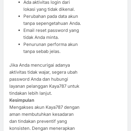
Ada aktivitas login dari
lokasi yang tidak dikenal.
Perubahan pada data akun
tanpa sepengetahuan Anda.
Email reset password yang
tidak Anda minta.
Penurunan performa akun
tanpa sebab jelas.
Jika Anda mencurigai adanya
aktivitas tidak wajar, segera ubah
password Anda dan hubungi
layanan pelanggan Kaya787 untuk
tindakan lebih lanjut.
Kesimpulan
Mengakses akun Kaya787 dengan
aman membutuhkan kesadaran
dan tindakan preventif yang
konsisten. Dengan menerapkan