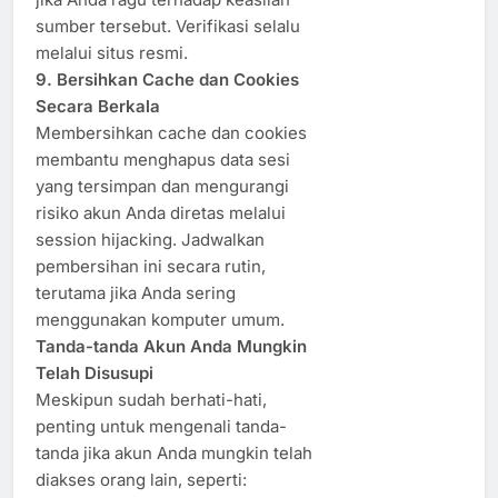
sumber tersebut. Verifikasi selalu
melalui situs resmi.
9. Bersihkan Cache dan Cookies
Secara Berkala
Membersihkan cache dan cookies
membantu menghapus data sesi
yang tersimpan dan mengurangi
risiko akun Anda diretas melalui
session hijacking. Jadwalkan
pembersihan ini secara rutin,
terutama jika Anda sering
menggunakan komputer umum.
Tanda-tanda Akun Anda Mungkin
Telah Disusupi
Meskipun sudah berhati-hati,
penting untuk mengenali tanda-
tanda jika akun Anda mungkin telah
diakses orang lain, seperti: