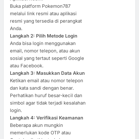
Buka platform Pokemon787
melalui link resmi atau aplikasi
resmi yang tersedia di perangkat
Anda.
Langkah 2: Pilih Metode Login
Anda bisa login menggunakan
email, nomor telepon, atau akun
sosial yang tertaut seperti Google
atau Facebook.
Langkah 3: Masukkan Data Akun
Ketikan email atau nomor telepon
dan kata sandi dengan benar.
Perhatikan huruf besar-kecil dan
simbol agar tidak terjadi kesalahan
login.
Langkah 4: Verifikasi Keamanan
Beberapa akun mungkin
memerlukan kode OTP atau