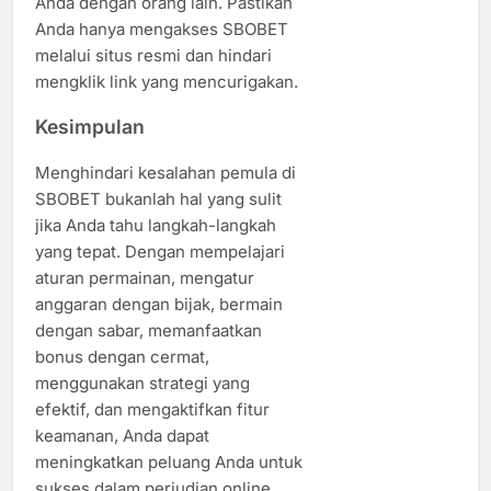
Anda dengan orang lain. Pastikan
Anda hanya mengakses SBOBET
melalui situs resmi dan hindari
mengklik link yang mencurigakan.
Kesimpulan
Menghindari kesalahan pemula di
SBOBET bukanlah hal yang sulit
jika Anda tahu langkah-langkah
yang tepat. Dengan mempelajari
aturan permainan, mengatur
anggaran dengan bijak, bermain
dengan sabar, memanfaatkan
bonus dengan cermat,
menggunakan strategi yang
efektif, dan mengaktifkan fitur
keamanan, Anda dapat
meningkatkan peluang Anda untuk
sukses dalam perjudian online.