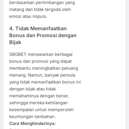
berdasarkan pertimbangan yang
matang dan tidak tergoda oleh
emosi atau impuls.
4.
Tidak Memanfaatkan
Bonus dan Promosi dengan
Bijak
SBOBET menawarkan berbagai
bonus dan promosi yang dapat
membantu meningkatkan peluang
menang. Namun, banyak pemula
yang tidak memanfaatkan bonus ini
dengan bijak atau tidak
memahaminya dengan benar,
sehingga mereka kehilangan
kesempatan untuk memperoleh
keuntungan tambahan.
Cara Menghindarinya: