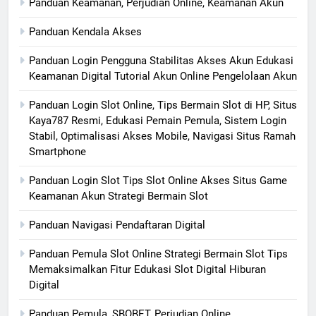
Panduan Keamanan, Perjudian Online, Keamanan Akun
Panduan Kendala Akses
Panduan Login Pengguna Stabilitas Akses Akun Edukasi
Keamanan Digital Tutorial Akun Online Pengelolaan Akun
Panduan Login Slot Online, Tips Bermain Slot di HP, Situs
Kaya787 Resmi, Edukasi Pemain Pemula, Sistem Login
Stabil, Optimalisasi Akses Mobile, Navigasi Situs Ramah
Smartphone
Panduan Login Slot Tips Slot Online Akses Situs Game
Keamanan Akun Strategi Bermain Slot
Panduan Navigasi Pendaftaran Digital
Panduan Pemula Slot Online Strategi Bermain Slot Tips
Memaksimalkan Fitur Edukasi Slot Digital Hiburan
Digital
Panduan Pemula, SBOBET, Perjudian Online