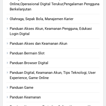
Online,Operasional Digital Terukur,Pengalaman Pengguna
Berkelanjutan
Olahraga, Sepak Bola, Manajemen Karier
Panduan Akses Akun, Keamanan Pengguna, Edukasi
Login Digital
Panduan Akses dan Keamanan Akun
Panduan Bermain Slot
Panduan Browser Digital
Panduan Digital, Keamanan Akun, Tips Teknologi, User
Experience, Game Online
Panduan Game
Panduan Keamanan