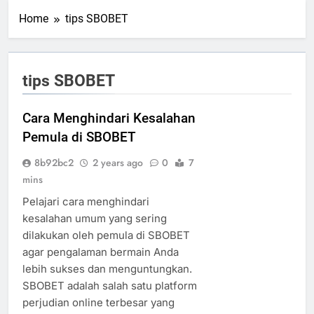
Home
tips SBOBET
tips SBOBET
Cara Menghindari Kesalahan
Pemula di SBOBET
8b92bc2
2 years ago
0
7
mins
Pelajari cara menghindari
kesalahan umum yang sering
dilakukan oleh pemula di SBOBET
agar pengalaman bermain Anda
lebih sukses dan menguntungkan.
SBOBET adalah salah satu platform
perjudian online terbesar yang