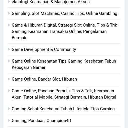
eknologi Keamanan & Manajemen Akses
Gambling, Slot Machines, Casino Tips, Online Gambling
Game & Hiburan Digital, Strategi Slot Online, Tips & Trik
Gaming, Keamanan Transaksi Online, Pengalaman
Bermain
Game Development & Community
Game Online Kesehatan Tips Gaming Kesehatan Tubuh
Kebugaran Gamer
Game Online, Bandar Slot, Hiburan
Game Online, Panduan Pemula, Tips & Trik, Keamanan
Akun, Tutorial Mobile, Strategi Bermain, Hiburan Digital
Gaming Sehat Kesehatan Tubuh Lifestyle Tips Gaming
Gaming, Panduan, Champion4D