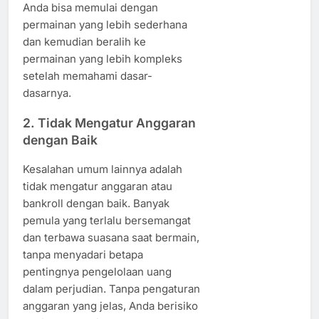
Anda bisa memulai dengan
permainan yang lebih sederhana
dan kemudian beralih ke
permainan yang lebih kompleks
setelah memahami dasar-
dasarnya.
2.
Tidak Mengatur Anggaran
dengan Baik
Kesalahan umum lainnya adalah
tidak mengatur anggaran atau
bankroll dengan baik. Banyak
pemula yang terlalu bersemangat
dan terbawa suasana saat bermain,
tanpa menyadari betapa
pentingnya pengelolaan uang
dalam perjudian. Tanpa pengaturan
anggaran yang jelas, Anda berisiko