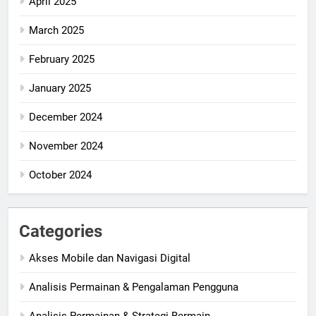
April 2025
March 2025
February 2025
January 2025
December 2024
November 2024
October 2024
Categories
Akses Mobile dan Navigasi Digital
Analisis Permainan & Pengalaman Pengguna
Analisis Permainan & Strategi Bermain