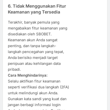
6.
Tidak Menggunakan Fitur
Keamanan yang Tersedia
Terakhir, banyak pemula yang
mengabaikan fitur keamanan yang
disediakan oleh SBOBET.
Keamanan akun Anda sangat
penting, dan tanpa langkah-
langkah pencegahan yang tepat,
Anda berisiko menjadi target
penipuan atau kehilangan data
pribadi.
Cara Menghindarinya:
Selalu aktifkan fitur keamanan
seperti verifikasi dua langkah (2FA)
untuk melindungi akun Anda.
Gunakan kata sandi yang kuat dan
jangan berbagi informasi login