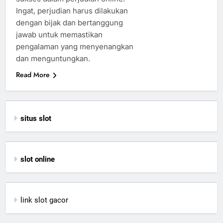
Ingat, perjudian harus dilakukan
dengan bijak dan bertanggung
jawab untuk memastikan
pengalaman yang menyenangkan
dan menguntungkan.
Read More
situs slot
slot online
link slot gacor