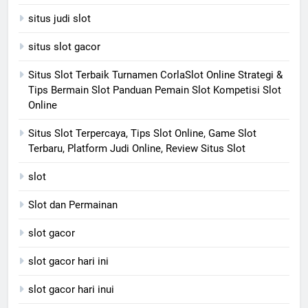
situs judi slot
situs slot gacor
Situs Slot Terbaik Turnamen CorlaSlot Online Strategi &
Tips Bermain Slot Panduan Pemain Slot Kompetisi Slot
Online
Situs Slot Terpercaya, Tips Slot Online, Game Slot
Terbaru, Platform Judi Online, Review Situs Slot
slot
Slot dan Permainan
slot gacor
slot gacor hari ini
slot gacor hari inui