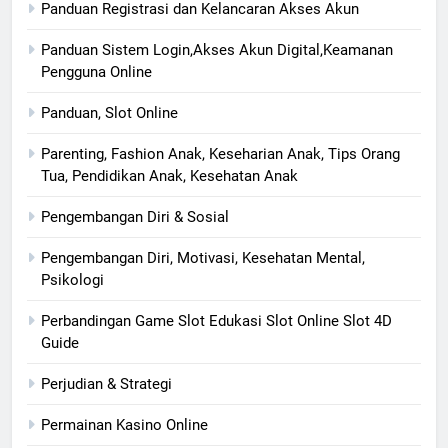
Panduan Registrasi dan Kelancaran Akses Akun
Panduan Sistem Login,Akses Akun Digital,Keamanan
Pengguna Online
Panduan, Slot Online
Parenting, Fashion Anak, Keseharian Anak, Tips Orang
Tua, Pendidikan Anak, Kesehatan Anak
Pengembangan Diri & Sosial
Pengembangan Diri, Motivasi, Kesehatan Mental,
Psikologi
Perbandingan Game Slot Edukasi Slot Online Slot 4D
Guide
Perjudian & Strategi
Permainan Kasino Online