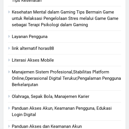
Tips Kesehatan
Kesehatan Mental dalam Gaming Tips Bermain Game
untuk Relaksasi Pengelolaan Stres melalui Game Game
sebagai Terapi Psikologi dalam Gaming
Layanan Pengguna
link alternatif horas88
Literasi Akses Mobile
Manajemen Sistem Profesional,Stabilitas Platform
Online,Operasional Digital Terukur,Pengalaman Pengguna
Berkelanjutan
Olahraga, Sepak Bola, Manajemen Karier
Panduan Akses Akun, Keamanan Pengguna, Edukasi
Login Digital
Panduan Akses dan Keamanan Akun