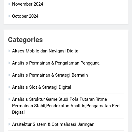
November 2024
October 2024
Categories
Akses Mobile dan Navigasi Digital
Analisis Permainan & Pengalaman Pengguna
Analisis Permainan & Strategi Bermain
Analisis Slot & Strategi Digital
Analisis Struktur Game,Studi Pola Putaran,Ritme
Permainan Stabil,Pendekatan Analitis,Pengamatan Reel
Digital
Arsitektur Sistem & Optimalisasi Jaringan