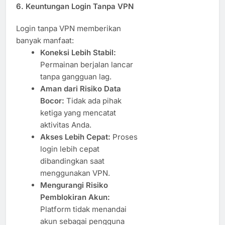
6. Keuntungan Login Tanpa VPN
Login tanpa VPN memberikan
banyak manfaat:
Koneksi Lebih Stabil:
Permainan berjalan lancar
tanpa gangguan lag.
Aman dari Risiko Data
Bocor:
Tidak ada pihak
ketiga yang mencatat
aktivitas Anda.
Akses Lebih Cepat:
Proses
login lebih cepat
dibandingkan saat
menggunakan VPN.
Mengurangi Risiko
Pemblokiran Akun:
Platform tidak menandai
akun sebagai pengguna