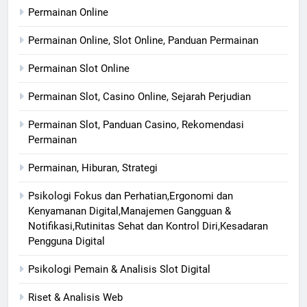
Permainan Online
Permainan Online, Slot Online, Panduan Permainan
Permainan Slot Online
Permainan Slot, Casino Online, Sejarah Perjudian
Permainan Slot, Panduan Casino, Rekomendasi
Permainan
Permainan, Hiburan, Strategi
Psikologi Fokus dan Perhatian,Ergonomi dan
Kenyamanan Digital,Manajemen Gangguan &
Notifikasi,Rutinitas Sehat dan Kontrol Diri,Kesadaran
Pengguna Digital
Psikologi Pemain & Analisis Slot Digital
Riset & Analisis Web