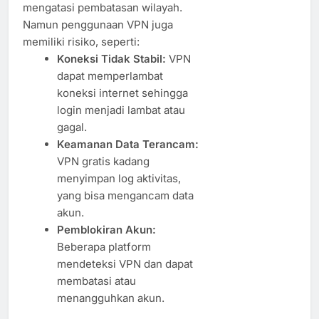
mengatasi pembatasan wilayah.
Namun penggunaan VPN juga
memiliki risiko, seperti:
Koneksi Tidak Stabil:
VPN
dapat memperlambat
koneksi internet sehingga
login menjadi lambat atau
gagal.
Keamanan Data Terancam:
VPN gratis kadang
menyimpan log aktivitas,
yang bisa mengancam data
akun.
Pemblokiran Akun:
Beberapa platform
mendeteksi VPN dan dapat
membatasi atau
menangguhkan akun.