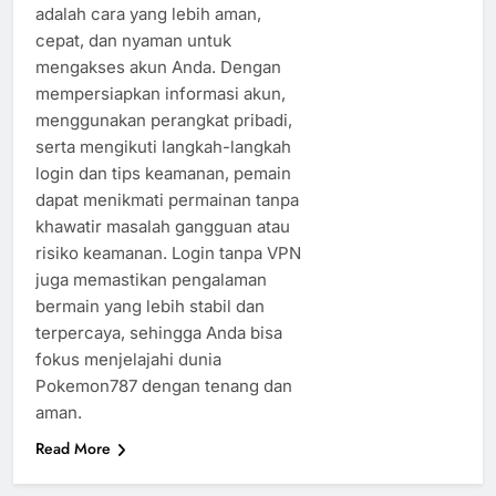
adalah cara yang lebih aman,
cepat, dan nyaman untuk
mengakses akun Anda. Dengan
mempersiapkan informasi akun,
menggunakan perangkat pribadi,
serta mengikuti langkah-langkah
login dan tips keamanan, pemain
dapat menikmati permainan tanpa
khawatir masalah gangguan atau
risiko keamanan. Login tanpa VPN
juga memastikan pengalaman
bermain yang lebih stabil dan
terpercaya, sehingga Anda bisa
fokus menjelajahi dunia
Pokemon787 dengan tenang dan
aman.
Read More