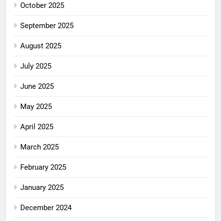
October 2025
September 2025
August 2025
July 2025
June 2025
May 2025
April 2025
March 2025
February 2025
January 2025
December 2024