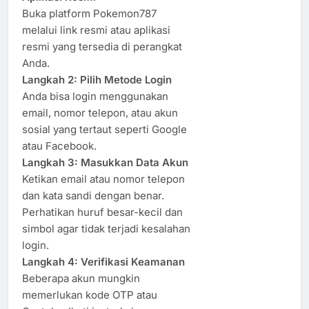
Buka platform Pokemon787
melalui link resmi atau aplikasi
resmi yang tersedia di perangkat
Anda.
Langkah 2: Pilih Metode Login
Anda bisa login menggunakan
email, nomor telepon, atau akun
sosial yang tertaut seperti Google
atau Facebook.
Langkah 3: Masukkan Data Akun
Ketikan email atau nomor telepon
dan kata sandi dengan benar.
Perhatikan huruf besar-kecil dan
simbol agar tidak terjadi kesalahan
login.
Langkah 4: Verifikasi Keamanan
Beberapa akun mungkin
memerlukan kode OTP atau