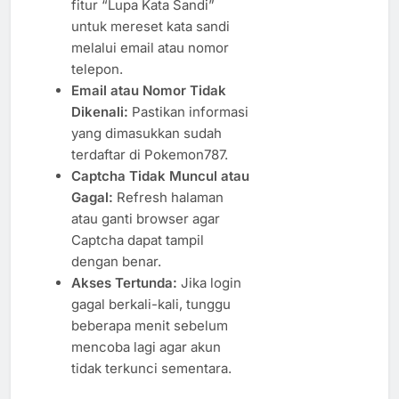
fitur “Lupa Kata Sandi”
untuk mereset kata sandi
melalui email atau nomor
telepon.
Email atau Nomor Tidak
Dikenali:
Pastikan informasi
yang dimasukkan sudah
terdaftar di Pokemon787.
Captcha Tidak Muncul atau
Gagal:
Refresh halaman
atau ganti browser agar
Captcha dapat tampil
dengan benar.
Akses Tertunda:
Jika login
gagal berkali-kali, tunggu
beberapa menit sebelum
mencoba lagi agar akun
tidak terkunci sementara.