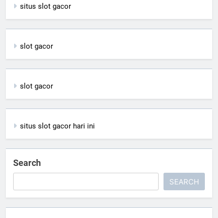
situs slot gacor
slot gacor
slot gacor
situs slot gacor hari ini
Search
SEARCH