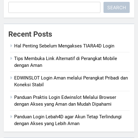
SEARCH
Recent Posts
Hal Penting Sebelum Mengakses TIARA4D Login
Tips Membuka Link Alternatif di Perangkat Mobile
dengan Aman
EDWINSLOT Login Aman melalui Perangkat Pribadi dan
Koneksi Stabil
Panduan Praktis Login Edwinslot Melalui Browser
dengan Akses yang Aman dan Mudah Dipahami
Panduan Login Lebah4D agar Akun Tetap Terlindungi
dengan Akses yang Lebih Aman