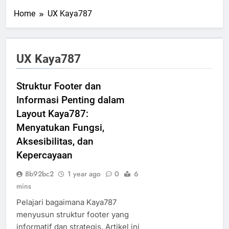
Home
UX Kaya787
UX Kaya787
Struktur Footer dan
Informasi Penting dalam
Layout Kaya787:
Menyatukan Fungsi,
Aksesibilitas, dan
Kepercayaan
8b92bc2
1 year ago
0
6
mins
Pelajari bagaimana Kaya787
menyusun struktur footer yang
informatif dan strategis. Artikel ini