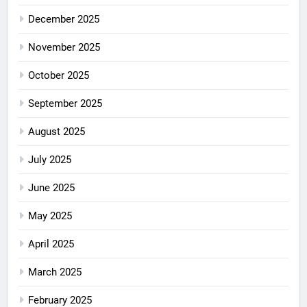
December 2025
November 2025
October 2025
September 2025
August 2025
July 2025
June 2025
May 2025
April 2025
March 2025
February 2025