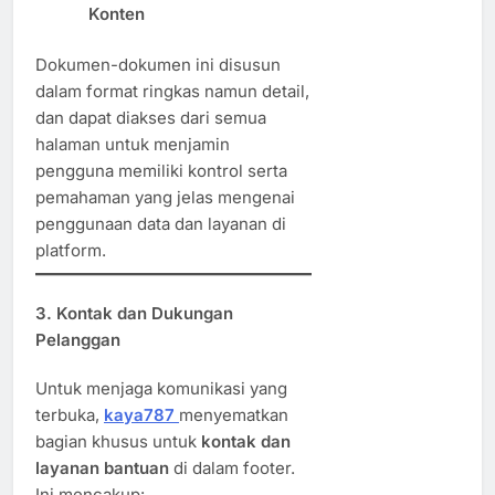
Konten
Dokumen-dokumen ini disusun
dalam format ringkas namun detail,
dan dapat diakses dari semua
halaman untuk menjamin
pengguna memiliki kontrol serta
pemahaman yang jelas mengenai
penggunaan data dan layanan di
platform.
3.
Kontak dan Dukungan
Pelanggan
Untuk menjaga komunikasi yang
terbuka,
kaya787
menyematkan
bagian khusus untuk
kontak dan
layanan bantuan
di dalam footer.
Ini mencakup: