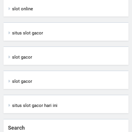
slot online
situs slot gacor
slot gacor
slot gacor
situs slot gacor hari ini
Search