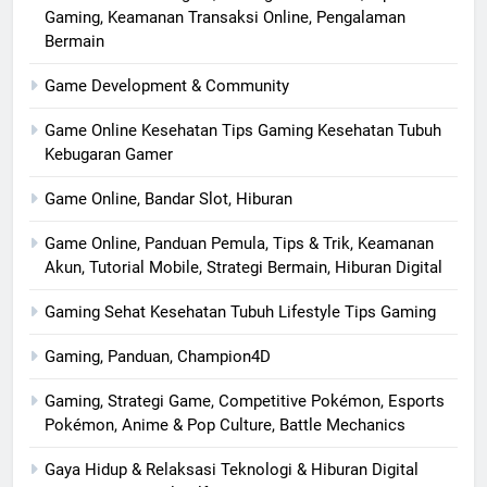
Gaming, Keamanan Transaksi Online, Pengalaman
Bermain
Game Development & Community
Game Online Kesehatan Tips Gaming Kesehatan Tubuh
Kebugaran Gamer
Game Online, Bandar Slot, Hiburan
Game Online, Panduan Pemula, Tips & Trik, Keamanan
Akun, Tutorial Mobile, Strategi Bermain, Hiburan Digital
Gaming Sehat Kesehatan Tubuh Lifestyle Tips Gaming
Gaming, Panduan, Champion4D
Gaming, Strategi Game, Competitive Pokémon, Esports
Pokémon, Anime & Pop Culture, Battle Mechanics
Gaya Hidup & Relaksasi Teknologi & Hiburan Digital