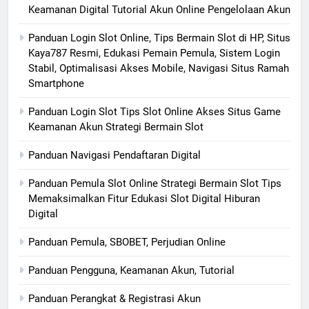
Keamanan Digital Tutorial Akun Online Pengelolaan Akun
Panduan Login Slot Online, Tips Bermain Slot di HP, Situs
Kaya787 Resmi, Edukasi Pemain Pemula, Sistem Login
Stabil, Optimalisasi Akses Mobile, Navigasi Situs Ramah
Smartphone
Panduan Login Slot Tips Slot Online Akses Situs Game
Keamanan Akun Strategi Bermain Slot
Panduan Navigasi Pendaftaran Digital
Panduan Pemula Slot Online Strategi Bermain Slot Tips
Memaksimalkan Fitur Edukasi Slot Digital Hiburan
Digital
Panduan Pemula, SBOBET, Perjudian Online
Panduan Pengguna, Keamanan Akun, Tutorial
Panduan Perangkat & Registrasi Akun