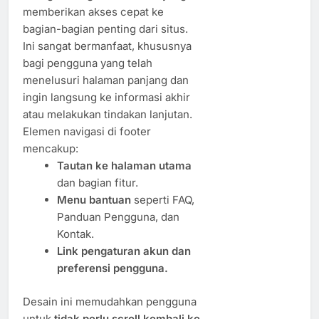
memberikan akses cepat ke
bagian-bagian penting dari situs.
Ini sangat bermanfaat, khususnya
bagi pengguna yang telah
menelusuri halaman panjang dan
ingin langsung ke informasi akhir
atau melakukan tindakan lanjutan.
Elemen navigasi di footer
mencakup:
Tautan ke halaman utama
dan bagian fitur.
Menu bantuan
seperti FAQ,
Panduan Pengguna, dan
Kontak.
Link pengaturan akun dan
preferensi pengguna.
Desain ini memudahkan pengguna
untuk
tidak perlu scroll kembali ke