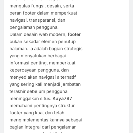
mengulas fungsi, desain, serta
peran footer dalam memperkuat
navigasi, transparansi, dan
pengalaman pengguna.
Dalam desain web modern,
footer
bukan sekadar elemen penutup
halaman. Ia adalah bagian strategis
yang menyatukan berbagai
informasi penting, memperkuat
kepercayaan pengguna, dan
menyediakan navigasi alternatif
yang sering kali menjadi jembatan
terakhir sebelum pengguna
meninggalkan situs.
Kaya787
memahami pentingnya struktur
footer yang kuat dan telah
mengimplementasikannya sebagai
bagian integral dari pengalaman