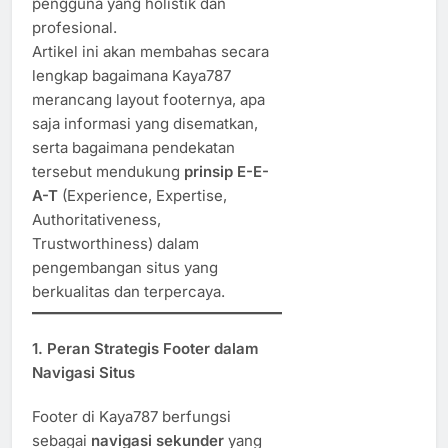
pengguna yang holistik dan
profesional.
Artikel ini akan membahas secara
lengkap bagaimana Kaya787
merancang layout footernya, apa
saja informasi yang disematkan,
serta bagaimana pendekatan
tersebut mendukung
prinsip E-E-
A-T
(Experience, Expertise,
Authoritativeness,
Trustworthiness) dalam
pengembangan situs yang
berkualitas dan terpercaya.
1.
Peran Strategis Footer dalam
Navigasi Situs
Footer di Kaya787 berfungsi
sebagai
navigasi sekunder
yang