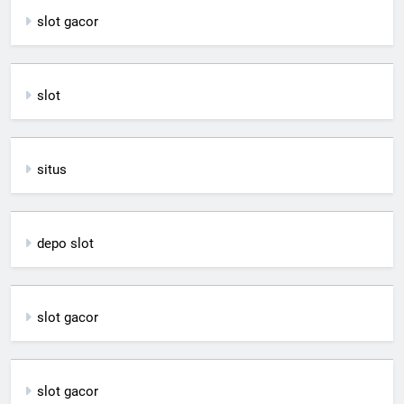
slot gacor
slot
situs
depo slot
slot gacor
slot gacor