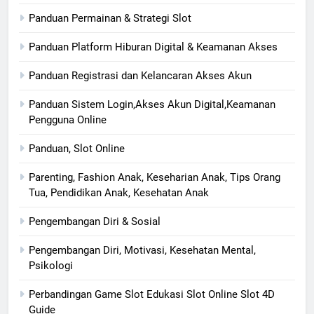
Panduan Permainan & Strategi Slot
Panduan Platform Hiburan Digital & Keamanan Akses
Panduan Registrasi dan Kelancaran Akses Akun
Panduan Sistem Login,Akses Akun Digital,Keamanan
Pengguna Online
Panduan, Slot Online
Parenting, Fashion Anak, Keseharian Anak, Tips Orang
Tua, Pendidikan Anak, Kesehatan Anak
Pengembangan Diri & Sosial
Pengembangan Diri, Motivasi, Kesehatan Mental,
Psikologi
Perbandingan Game Slot Edukasi Slot Online Slot 4D
Guide