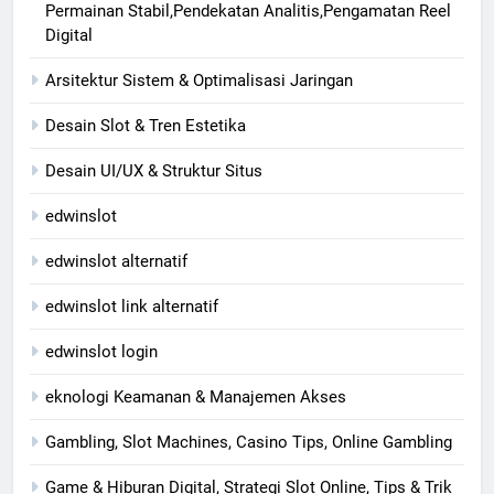
Permainan Stabil,Pendekatan Analitis,Pengamatan Reel
Digital
Arsitektur Sistem & Optimalisasi Jaringan
Desain Slot & Tren Estetika
Desain UI/UX & Struktur Situs
edwinslot
edwinslot alternatif
edwinslot link alternatif
edwinslot login
eknologi Keamanan & Manajemen Akses
Gambling, Slot Machines, Casino Tips, Online Gambling
Game & Hiburan Digital, Strategi Slot Online, Tips & Trik