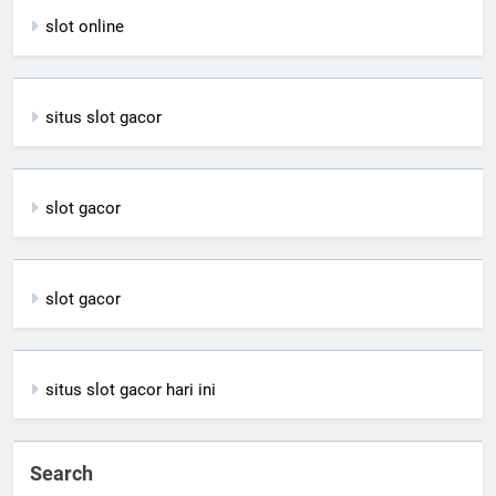
slot online
situs slot gacor
slot gacor
slot gacor
situs slot gacor hari ini
Search