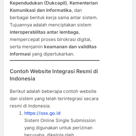
Kependudukan (Dukcapil)
,
Kementerian
Komunikasi dan Informatika
, dan
berbagai bentuk kerja sama antar sistem.
Tujuannya adalah menciptakan sistem
interoperabilitas antar lembaga
,
mempercepat proses birokrasi digital,
serta menjamin
keamanan dan validitas
informasi
yang dipertukarkan.
Contoh Website Integrasi Resmi di
Indonesia
Berikut adalah beberapa contoh website
dan sistem yang telah terintegrasi secara
resmi di Indonesia:
https://oss.go.id
Sistem Online Single Submission
yang digunakan untuk perizinan
berusaha, dikelola oleh