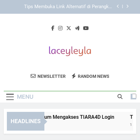
Skip
EDWINSLOT Login Aman melalui Perangkat
to
Pribadi dan Koneksi Stabil
content
Panduan Praktis Login Edwinslot Melalui Browser
dengan Akses yang Aman dan Mudah Dipahami
Hal Penting Sebelum Mengakses TIARA4D Login
Tips Membuka Link Alternatif di Perangkat
Mobile dengan Aman
EDWINSLOT Login Aman melalui Perangkat
Pribadi dan Koneksi Stabil
Lacey Leyla
Temukan Koleksi Fashion Wanita Stylish Di
Panduan Praktis Login Edwinslot Melalui Browser
NEWSLETTER
RANDOM NEWS
dengan Akses yang Aman dan Mudah Dipahami
Lacey Leyla.
MENU
al Penting Sebelum Mengakses TIARA4D Login
Tips Me
HEADLINES
Weeks Ago
1 Month A