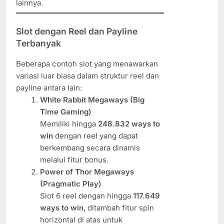
lainnya.
Slot dengan Reel dan Payline
Terbanyak
Beberapa contoh slot yang menawarkan
variasi luar biasa dalam struktur reel dan
payline antara lain:
White Rabbit Megaways (Big
Time Gaming)
Memiliki hingga
248.832 ways to
win
dengan reel yang dapat
berkembang secara dinamis
melalui fitur bonus.
Power of Thor Megaways
(Pragmatic Play)
Slot 6 reel dengan hingga
117.649
ways to win
, ditambah fitur spin
horizontal di atas untuk