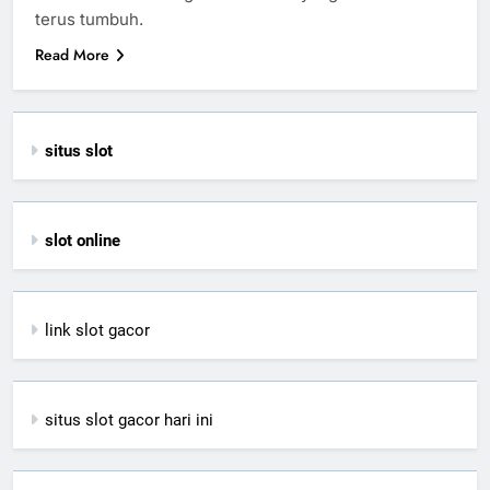
terus tumbuh.
Read More
situs slot
slot online
link slot gacor
situs slot gacor hari ini