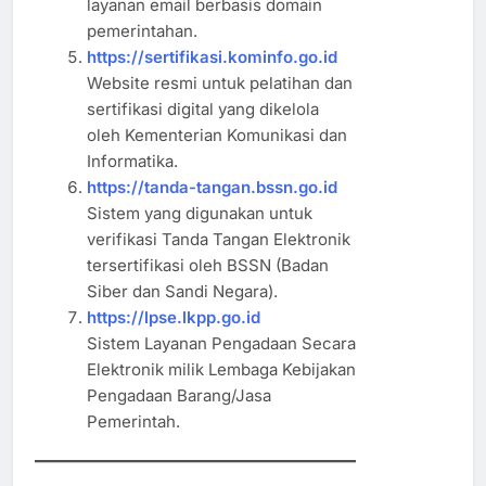
layanan email berbasis domain
pemerintahan.
https://sertifikasi.kominfo.go.id
Website resmi untuk pelatihan dan
sertifikasi digital yang dikelola
oleh Kementerian Komunikasi dan
Informatika.
https://tanda-tangan.bssn.go.id
Sistem yang digunakan untuk
verifikasi Tanda Tangan Elektronik
tersertifikasi oleh BSSN (Badan
Siber dan Sandi Negara).
https://lpse.lkpp.go.id
Sistem Layanan Pengadaan Secara
Elektronik milik Lembaga Kebijakan
Pengadaan Barang/Jasa
Pemerintah.