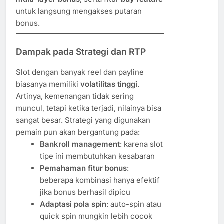
untuk langsung mengakses putaran
bonus.
Dampak pada Strategi dan RTP
Slot dengan banyak reel dan payline
biasanya memiliki
volatilitas tinggi
.
Artinya, kemenangan tidak sering
muncul, tetapi ketika terjadi, nilainya bisa
sangat besar. Strategi yang digunakan
pemain pun akan bergantung pada:
Bankroll management
: karena slot
tipe ini membutuhkan kesabaran
Pemahaman fitur bonus
:
beberapa kombinasi hanya efektif
jika bonus berhasil dipicu
Adaptasi pola spin
: auto-spin atau
quick spin mungkin lebih cocok