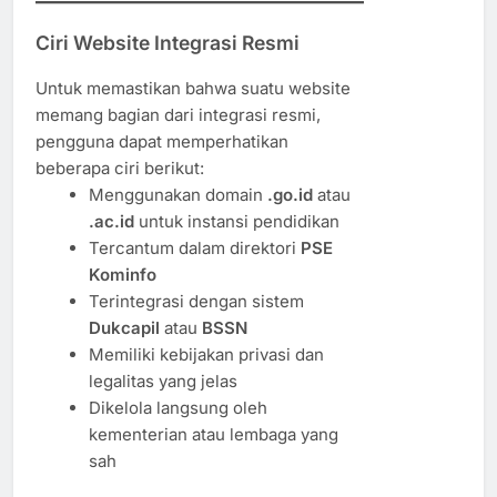
Ciri Website Integrasi Resmi
Untuk memastikan bahwa suatu website
memang bagian dari integrasi resmi,
pengguna dapat memperhatikan
beberapa ciri berikut:
Menggunakan domain
.go.id
atau
.ac.id
untuk instansi pendidikan
Tercantum dalam direktori
PSE
Kominfo
Terintegrasi dengan sistem
Dukcapil
atau
BSSN
Memiliki kebijakan privasi dan
legalitas yang jelas
Dikelola langsung oleh
kementerian atau lembaga yang
sah