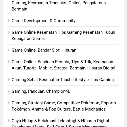
Gaming, Keamanan Transaksi Online, Pengalaman
Bermain
Game Development & Community
Game Online Kesehatan Tips Gaming Kesehatan Tubuh
Kebugaran Gamer
Game Online, Bandar Slot, Hiburan
Game Online, Panduan Pemula, Tips & Trik, Keamanan
Akun, Tutorial Mobile, Strategi Bermain, Hiburan Digital
Gaming Sehat Kesehatan Tubuh Lifestyle Tips Gaming
Gaming, Panduan, Champion4D
Gaming, Strategi Game, Competitive Pokémon, Esports
Pokémon, Anime & Pop Culture, Battle Mechanics
Gaya Hidup & Relaksasi Teknologi & Hiburan Digital
Kesehatan Mental Self-Care & Stress Management