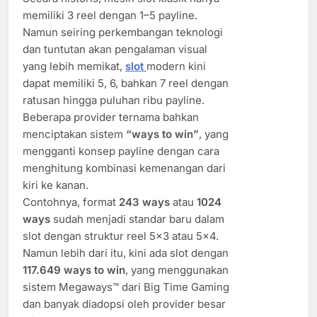
memiliki 3 reel dengan 1–5 payline.
Namun seiring perkembangan teknologi
dan tuntutan akan pengalaman visual
yang lebih memikat,
slot
modern kini
dapat memiliki 5, 6, bahkan 7 reel dengan
ratusan hingga puluhan ribu payline.
Beberapa provider ternama bahkan
menciptakan sistem
“ways to win”
, yang
mengganti konsep payline dengan cara
menghitung kombinasi kemenangan dari
kiri ke kanan.
Contohnya, format
243 ways
atau
1024
ways
sudah menjadi standar baru dalam
slot dengan struktur reel 5×3 atau 5×4.
Namun lebih dari itu, kini ada slot dengan
117.649 ways to win
, yang menggunakan
sistem Megaways™ dari Big Time Gaming
dan banyak diadopsi oleh provider besar