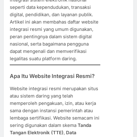
seperti data kependudukan, transaksi
digital, pendidikan, dan layanan publik.
Artikel ini akan membahas daftar website
integrasi resmi yang umum digunakan,
peran pentingnya dalam sistem digital
nasional, serta bagaimana pengguna
dapat mengenali dan memverifikasi
legalitas suatu platform daring.
Apa Itu Website Integrasi Resmi?
Website integrasi resmi merupakan situs
atau sistem daring yang telah
memperoleh pengakuan, izin, atau kerja
sama dengan instansi pemerintah atau
lembaga sertifikasi. Website semacam ini
sering digunakan dalam skema
Tanda
Tangan Elektronik (TTE)
,
Data