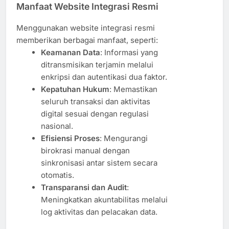
Manfaat Website Integrasi Resmi
Menggunakan website integrasi resmi
memberikan berbagai manfaat, seperti:
Keamanan Data
: Informasi yang
ditransmisikan terjamin melalui
enkripsi dan autentikasi dua faktor.
Kepatuhan Hukum
: Memastikan
seluruh transaksi dan aktivitas
digital sesuai dengan regulasi
nasional.
Efisiensi Proses
: Mengurangi
birokrasi manual dengan
sinkronisasi antar sistem secara
otomatis.
Transparansi dan Audit
:
Meningkatkan akuntabilitas melalui
log aktivitas dan pelacakan data.