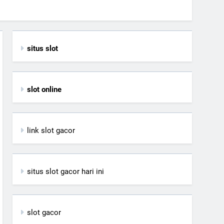
situs slot
slot online
link slot gacor
situs slot gacor hari ini
slot gacor