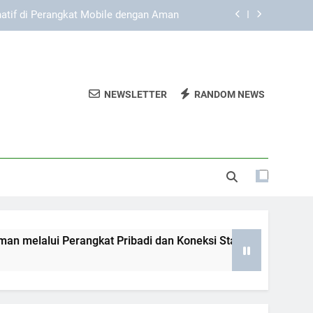
atif di Perangkat Mobile dengan Aman
Perangkat Pribadi dan Koneksi Stabil
 Akses yang Aman dan Mudah Dipahami
NEWSLETTER
RANDOM NEWS
ng Sebelum Mengakses TIARA4D Login
atif di Perangkat Mobile dengan Aman
Perangkat Pribadi dan Koneksi Stabil
 Akses yang Aman dan Mudah Dipahami
erangkat Pribadi dan Koneksi Stabil
Panduan Praktis 
2 Months Ago