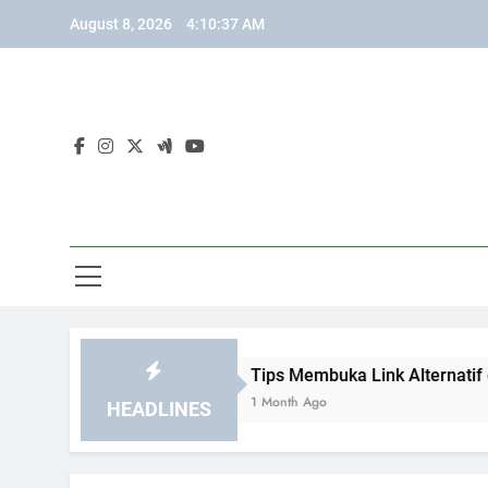
Skip
August 8, 2026
4:10:38 AM
to
content
Lac
Temukan Ko
IARA4D Login
Tips Membuka Link Alternatif di Perangk
1 Month Ago
HEADLINES