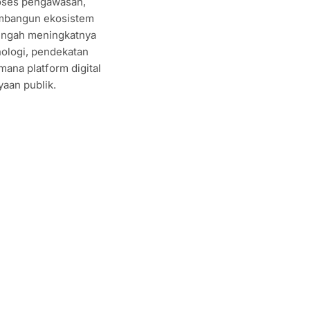
proses pengawasan,
mbangun ekosistem
 tengah meningkatnya
nologi, pendekatan
ana platform digital
aan publik.