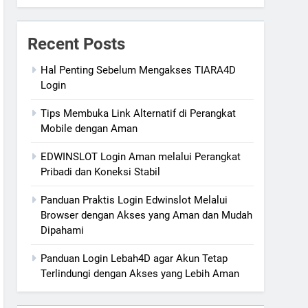
Recent Posts
Hal Penting Sebelum Mengakses TIARA4D
Login
Tips Membuka Link Alternatif di Perangkat
Mobile dengan Aman
EDWINSLOT Login Aman melalui Perangkat
Pribadi dan Koneksi Stabil
Panduan Praktis Login Edwinslot Melalui
Browser dengan Akses yang Aman dan Mudah
Dipahami
Panduan Login Lebah4D agar Akun Tetap
Terlindungi dengan Akses yang Lebih Aman