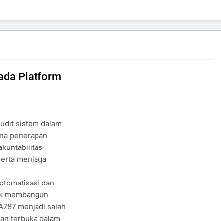
pada Platform
audit sistem dalam
ana penerapan
akuntabilitas
serta menjaga
otomatisasi dan
tuk membangun
A787 menjadi salah
an terbuka dalam