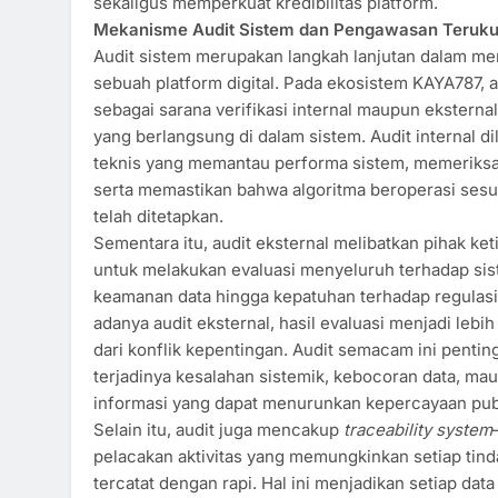
sekaligus memperkuat kredibilitas platform.
Mekanisme Audit Sistem dan Pengawasan Teruku
Audit sistem merupakan langkah lanjutan dalam men
sebuah platform digital. Pada ekosistem KAYA787, a
sebagai sarana verifikasi internal maupun eksterna
yang berlangsung di dalam sistem. Audit internal di
teknis yang memantau performa sistem, memeriksa 
serta memastikan bahwa algoritma beroperasi sesu
telah ditetapkan.
Sementara itu, audit eksternal melibatkan pihak ke
untuk melakukan evaluasi menyeluruh terhadap sist
keamanan data hingga kepatuhan terhadap regulasi 
adanya audit eksternal, hasil evaluasi menjadi lebih
dari konflik kepentingan. Audit semacam ini penti
terjadinya kesalahan sistemik, kebocoran data, ma
informasi yang dapat menurunkan kepercayaan pub
Selain itu, audit juga mencakup
traceability system
pelacakan aktivitas yang memungkinkan setiap tin
tercatat dengan rapi. Hal ini menjadikan setiap dat