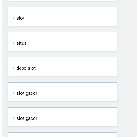
slot
situs
depo slot
slot gacor
slot gacor