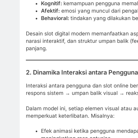
Kognitif:
kemampuan pengguna memaham
Afektif:
emosi yang muncul dari penga
Behavioral:
tindakan yang dilakukan be
Desain slot digital modern memanfaatkan aspe
narasi interaktif, dan struktur umpan balik (
panjang.
2. Dinamika Interaksi antara Penggun
Interaksi antara pengguna dan slot online b
respons sistem → umpan balik visual → reaks
Dalam model ini, setiap elemen visual atau a
memperkuat keterlibatan. Misalnya:
Efek animasi ketika pengguna mendapa