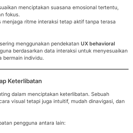
suaikan menciptakan suasana emosional tertentu,
n fokus.
 menjaga ritme interaksi tetap aktif tanpa terasa
7 sering menggunakan pendekatan
UX behavioral
gguna berdasarkan data interaksi untuk menyesuaikan
a bermain individu.
p Keterlibatan
nting dalam menciptakan keterlibatan. Sebuah
a visual tetapi juga intuitif, mudah dinavigasi, dan
batan pengguna antara lain: