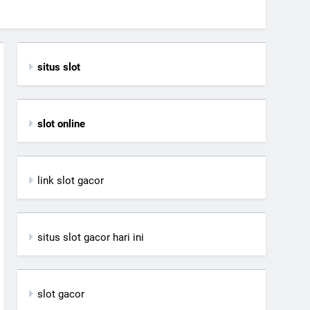
situs slot
slot online
link slot gacor
situs slot gacor hari ini
slot gacor