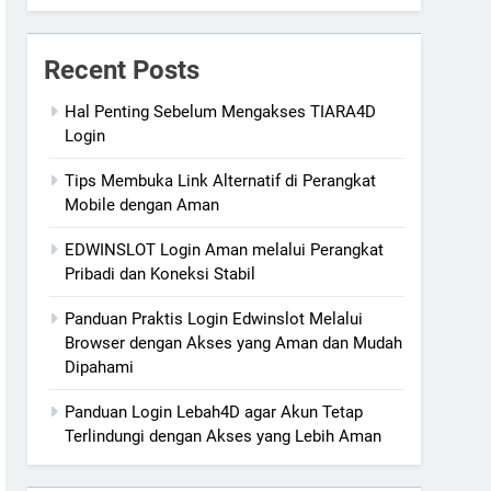
Recent Posts
Hal Penting Sebelum Mengakses TIARA4D
Login
Tips Membuka Link Alternatif di Perangkat
Mobile dengan Aman
EDWINSLOT Login Aman melalui Perangkat
Pribadi dan Koneksi Stabil
Panduan Praktis Login Edwinslot Melalui
Browser dengan Akses yang Aman dan Mudah
Dipahami
Panduan Login Lebah4D agar Akun Tetap
Terlindungi dengan Akses yang Lebih Aman