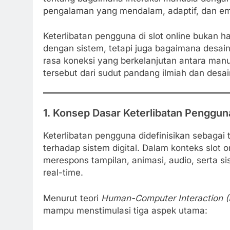
pengalaman yang mendalam, adaptif, dan em
Keterlibatan pengguna di slot online bukan 
dengan sistem, tetapi juga bagaimana desain,
rasa koneksi yang berkelanjutan antara manu
tersebut dari sudut pandang ilmiah dan desain
1. Konsep Dasar Keterlibatan Pengguna
Keterlibatan pengguna didefinisikan sebagai t
terhadap sistem digital. Dalam konteks slot
merespons tampilan, animasi, audio, serta s
real-time.
Menurut teori
Human-Computer Interaction (
mampu menstimulasi tiga aspek utama: