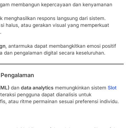
ragam membangun kepercayaan dan kenyamanan
ik menghasilkan respons langsung dari sistem.
kasi halus, atau gerakan visual yang memperkuat
.
ign
, antarmuka dapat membangkitkan emosi positif
dan pengalaman digital secara keseluruhan.
si Pengalaman
(ML)
dan
data analytics
memungkinkan sistem
Slot
nteraksi pengguna dapat dianalisis untuk
is, atau ritme permainan sesuai preferensi individu.