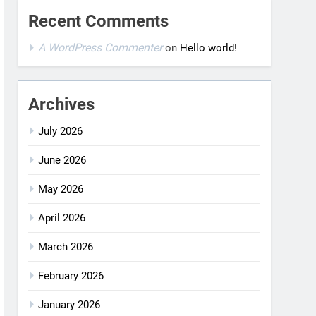
Recent Comments
A WordPress Commenter
on
Hello world!
Archives
July 2026
June 2026
May 2026
April 2026
March 2026
February 2026
January 2026