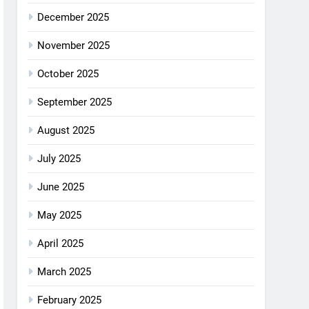
December 2025
November 2025
October 2025
September 2025
August 2025
July 2025
June 2025
May 2025
April 2025
March 2025
February 2025