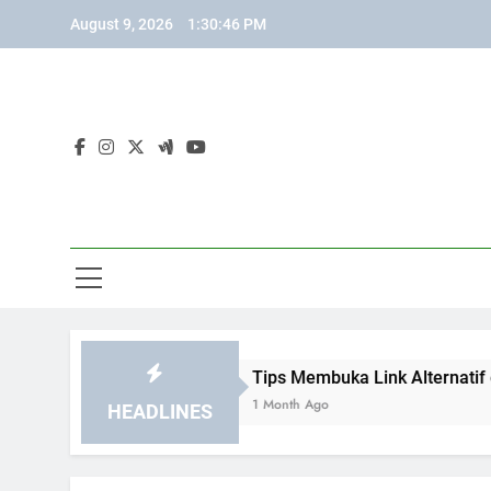
Skip
August 9, 2026
1:30:47 PM
to
content
Lac
Temukan Ko
ARA4D Login
Tips Membuka Link Alternatif di Perangk
1 Month Ago
HEADLINES