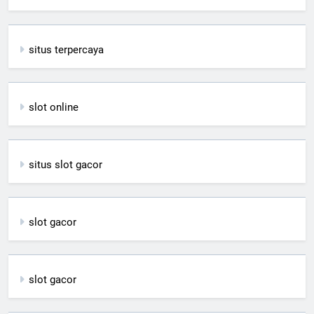
situs terpercaya
slot online
situs slot gacor
slot gacor
slot gacor