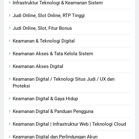
Infrastruktur Teknologi & Keamanan Sistem
Judi Online, Slot Online, RTP Tinggi
Judi Online, Slot, Fitur Bonus
Keamanan & Teknologi Digital
Keamanan Akses & Tata Kelola Sistem
Keamanan Akses Digital
Keamanan Digital / Teknologi Situs Judi / UX dan
Proteksi
Keamanan Digital & Gaya Hidup
Keamanan Digital & Panduan Pengguna
Keamanan Digital | Infrastruktur Web | Teknologi Cloud
Keamanan Digital dan Perlindungan Akun