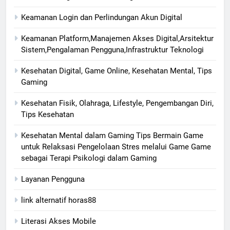
Keamanan Login dan Perlindungan Akun Digital
Keamanan Platform,Manajemen Akses Digital,Arsitektur
Sistem,Pengalaman Pengguna,Infrastruktur Teknologi
Kesehatan Digital, Game Online, Kesehatan Mental, Tips
Gaming
Kesehatan Fisik, Olahraga, Lifestyle, Pengembangan Diri,
Tips Kesehatan
Kesehatan Mental dalam Gaming Tips Bermain Game
untuk Relaksasi Pengelolaan Stres melalui Game Game
sebagai Terapi Psikologi dalam Gaming
Layanan Pengguna
link alternatif horas88
Literasi Akses Mobile