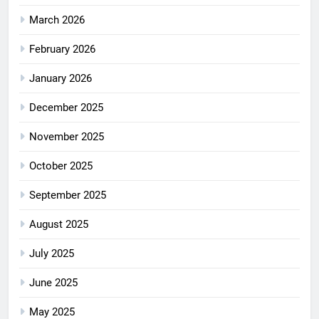
March 2026
February 2026
January 2026
December 2025
November 2025
October 2025
September 2025
August 2025
July 2025
June 2025
May 2025