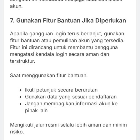
akun.
7. Gunakan Fitur Bantuan Jika Diperlukan
Apabila gangguan login terus berlanjut, gunakan
fitur bantuan atau pemulihan akun yang tersedia.
Fitur ini dirancang untuk membantu pengguna
mengatasi kendala login secara aman dan
terstruktur.
Saat menggunakan fitur bantuan:
Ikuti petunjuk secara berurutan
Gunakan data yang sesuai pendaftaran
Jangan membagikan informasi akun ke
pihak lain
Mengikuti jalur resmi selalu lebih aman dan minim
risiko.