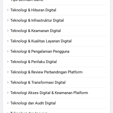
Teknologi & Hiburan Digital
Teknologi & Infrastruktur Digital
Teknologi & Keamanan Digital
Teknologi & Kualitas Layanan Digital
Teknologi & Pengalaman Pengguna
Teknologi & Perilaku Digital
Teknologi & Review Perbandingan Platform
Teknologi & Transformasi Digital
Teknologi Akses Digital & Keamanan Platform
Teknologi dan Audit Digital