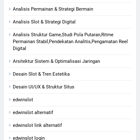
Analisis Permainan & Strategi Bermain
Analisis Slot & Strategi Digital
Analisis Struktur Game,Studi Pola Putaran,Ritme
Permainan Stabil,Pendekatan Analitis,Pengamatan Reel
Digital
Arsitektur Sistem & Optimalisasi Jaringan
Desain Slot & Tren Estetika
Desain UI/UX & Struktur Situs
edwinslot
edwinslot alternatif
edwinslot link alternatif
edwinslot login