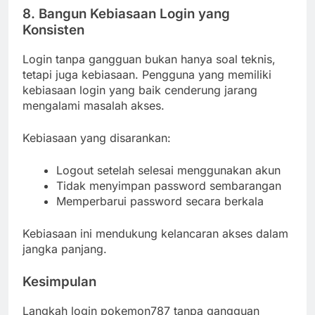
8. Bangun Kebiasaan Login yang
Konsisten
Login tanpa gangguan bukan hanya soal teknis,
tetapi juga kebiasaan. Pengguna yang memiliki
kebiasaan login yang baik cenderung jarang
mengalami masalah akses.
Kebiasaan yang disarankan:
Logout setelah selesai menggunakan akun
Tidak menyimpan password sembarangan
Memperbarui password secara berkala
Kebiasaan ini mendukung kelancaran akses dalam
jangka panjang.
Kesimpulan
Langkah login pokemon787 tanpa gangguan