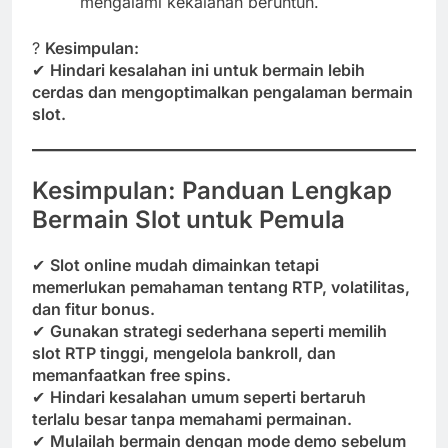
mengalami kekalahan beruntun.
?
Kesimpulan:
✔
Hindari kesalahan ini untuk bermain lebih
cerdas dan mengoptimalkan pengalaman bermain
slot.
Kesimpulan: Panduan Lengkap
Bermain Slot untuk Pemula
✔
Slot online mudah dimainkan tetapi
memerlukan pemahaman tentang RTP, volatilitas,
dan fitur bonus.
✔
Gunakan strategi sederhana seperti memilih
slot RTP tinggi, mengelola bankroll, dan
memanfaatkan free spins.
✔
Hindari kesalahan umum seperti bertaruh
terlalu besar tanpa memahami permainan.
✔
Mulailah bermain dengan mode demo sebelum