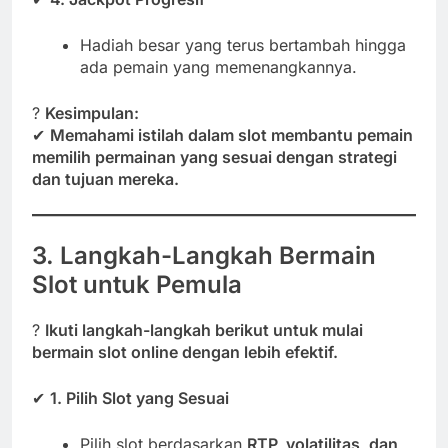
Hadiah besar yang terus bertambah hingga
ada pemain yang memenangkannya.
?
Kesimpulan:
✔
Memahami istilah dalam slot membantu pemain
memilih permainan yang sesuai dengan strategi
dan tujuan mereka.
3. Langkah-Langkah Bermain
Slot untuk Pemula
?
Ikuti langkah-langkah berikut untuk mulai
bermain slot online dengan lebih efektif.
✔
1. Pilih Slot yang Sesuai
Pilih slot berdasarkan
RTP, volatilitas, dan