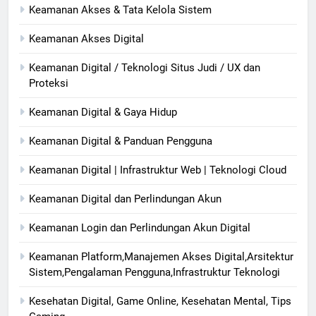
Keamanan Akses & Tata Kelola Sistem
Keamanan Akses Digital
Keamanan Digital / Teknologi Situs Judi / UX dan
Proteksi
Keamanan Digital & Gaya Hidup
Keamanan Digital & Panduan Pengguna
Keamanan Digital | Infrastruktur Web | Teknologi Cloud
Keamanan Digital dan Perlindungan Akun
Keamanan Login dan Perlindungan Akun Digital
Keamanan Platform,Manajemen Akses Digital,Arsitektur
Sistem,Pengalaman Pengguna,Infrastruktur Teknologi
Kesehatan Digital, Game Online, Kesehatan Mental, Tips