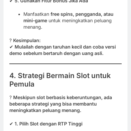
✔
5. Gunakan Fitur Bonus Jika Ada
Manfaatkan
free spins, pengganda, atau
mini-game
untuk meningkatkan peluang
menang.
?
Kesimpulan:
✔
Mulailah dengan taruhan kecil dan coba versi
demo sebelum bertaruh dengan uang asli.
4. Strategi Bermain Slot untuk
Pemula
?
Meskipun slot berbasis keberuntungan, ada
beberapa strategi yang bisa membantu
meningkatkan peluang menang.
✔
1. Pilih Slot dengan RTP Tinggi