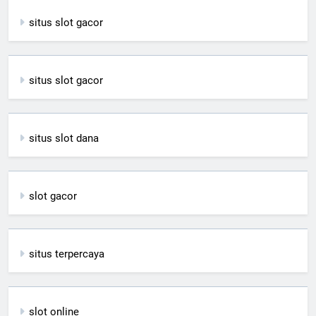
situs slot gacor
situs slot gacor
situs slot dana
slot gacor
situs terpercaya
slot online