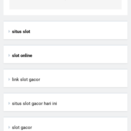
situs slot
slot online
link slot gacor
situs slot gacor hari ini
slot gacor