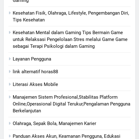
Gaming
Kesehatan Fisik, Olahraga, Lifestyle, Pengembangan Diri,
Tips Kesehatan
Kesehatan Mental dalam Gaming Tips Bermain Game
untuk Relaksasi Pengelolaan Stres melalui Game Game
sebagai Terapi Psikologi dalam Gaming
Layanan Pengguna
link alternatif horas88
Literasi Akses Mobile
Manajemen Sistem Profesional,Stabilitas Platform
Online,Operasional Digital Terukur,Pengalaman Pengguna
Berkelanjutan
Olahraga, Sepak Bola, Manajemen Karier
Panduan Akses Akun, Keamanan Pengguna, Edukasi