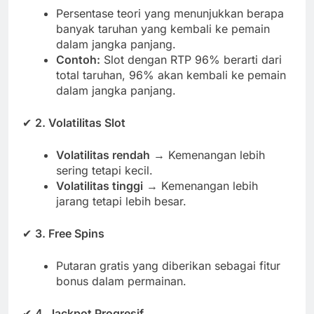
Persentase teori yang menunjukkan berapa
banyak taruhan yang kembali ke pemain
dalam jangka panjang.
Contoh:
Slot dengan RTP 96% berarti dari
total taruhan, 96% akan kembali ke pemain
dalam jangka panjang.
✔
2. Volatilitas Slot
Volatilitas rendah
→ Kemenangan lebih
sering tetapi kecil.
Volatilitas tinggi
→ Kemenangan lebih
jarang tetapi lebih besar.
✔
3. Free Spins
Putaran gratis yang diberikan sebagai fitur
bonus dalam permainan.
✔
4. Jackpot Progresif