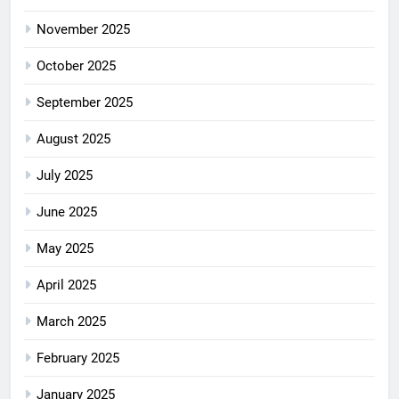
November 2025
October 2025
September 2025
August 2025
July 2025
June 2025
May 2025
April 2025
March 2025
February 2025
January 2025