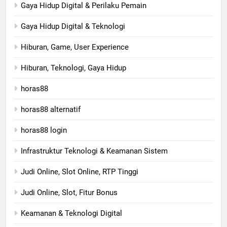
Gaya Hidup Digital & Perilaku Pemain
Gaya Hidup Digital & Teknologi
Hiburan, Game, User Experience
Hiburan, Teknologi, Gaya Hidup
horas88
horas88 alternatif
horas88 login
Infrastruktur Teknologi & Keamanan Sistem
Judi Online, Slot Online, RTP Tinggi
Judi Online, Slot, Fitur Bonus
Keamanan & Teknologi Digital