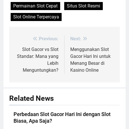
Permainan Slot Cepat
Situs Slot Resmi
Slot Online Terpercaya
Previous:
Next:
Post
navigation
Slot Gacor vs Slot
Menggunakan Slot
Standar: Mana yang
Gacor Hari Ini untuk
Lebih
Menang Besar di
Menguntungkan?
Kasino Online
Related News
Perbedaan Slot Gacor Hari Ini dengan Slot
Biasa, Apa Saja?