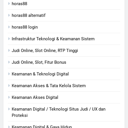
horas88
horas88 alternatif
horas88 login
Infrastruktur Teknologi & Keamanan Sistem
Judi Online, Slot Online, RTP Tinggi
Judi Online, Slot, Fitur Bonus
Keamanan & Teknologi Digital
Keamanan Akses & Tata Kelola Sistem
Keamanan Akses Digital
Keamanan Digital / Teknologi Situs Judi / UX dan
Proteksi
Keamanan Digital & Gaya Hidup