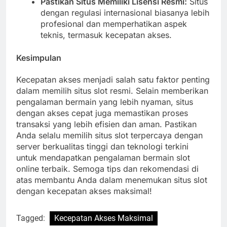
Pastikan Situs Memiliki Lisensi Resmi:
Situs
dengan regulasi internasional biasanya lebih
profesional dan memperhatikan aspek
teknis, termasuk kecepatan akses.
Kesimpulan
Kecepatan akses menjadi salah satu faktor penting
dalam memilih situs slot resmi. Selain memberikan
pengalaman bermain yang lebih nyaman, situs
dengan akses cepat juga memastikan proses
transaksi yang lebih efisien dan aman. Pastikan
Anda selalu memilih situs slot terpercaya dengan
server berkualitas tinggi dan teknologi terkini
untuk mendapatkan pengalaman bermain slot
online terbaik. Semoga tips dan rekomendasi di
atas membantu Anda dalam menemukan situs slot
dengan kecepatan akses maksimal!
Tagged:
Kecepatan Akses Maksimal