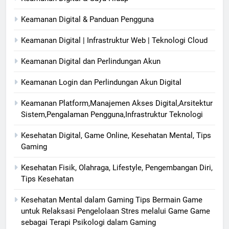
Keamanan Digital & Panduan Pengguna
Keamanan Digital | Infrastruktur Web | Teknologi Cloud
Keamanan Digital dan Perlindungan Akun
Keamanan Login dan Perlindungan Akun Digital
Keamanan Platform,Manajemen Akses Digital,Arsitektur
Sistem,Pengalaman Pengguna,Infrastruktur Teknologi
Kesehatan Digital, Game Online, Kesehatan Mental, Tips
Gaming
Kesehatan Fisik, Olahraga, Lifestyle, Pengembangan Diri,
Tips Kesehatan
Kesehatan Mental dalam Gaming Tips Bermain Game
untuk Relaksasi Pengelolaan Stres melalui Game Game
sebagai Terapi Psikologi dalam Gaming