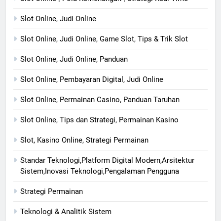
Slot Online, Judi Online
Slot Online, Judi Online, Game Slot, Tips & Trik Slot
Slot Online, Judi Online, Panduan
Slot Online, Pembayaran Digital, Judi Online
Slot Online, Permainan Casino, Panduan Taruhan
Slot Online, Tips dan Strategi, Permainan Kasino
Slot, Kasino Online, Strategi Permainan
Standar Teknologi,Platform Digital Modern,Arsitektur
Sistem,Inovasi Teknologi,Pengalaman Pengguna
Strategi Permainan
Teknologi & Analitik Sistem