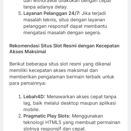
dan withdrawal dilakukan dengan cepat
tanpa adanya delay.
Layanan Pelanggan 24/7:
Jika terjadi
masalah teknis, situs dengan layanan
pelanggan responsif dapat membantu
mengatasi masalah dengan segera.
Rekomendasi Situs Slot Resmi dengan Kecepatan
Akses Maksimal
Berikut beberapa situs slot resmi yang dikenal
memiliki kecepatan akses maksimal dan
memberikan pengalaman bermain terbaik untuk
para pemainnya:
Lebah4D:
Menawarkan akses cepat tanpa
lag, baik melalui desktop maupun aplikasi
mobile.
Pragmatic Play Slots:
Menggunakan
teknologi HTML5 yang membuat permainan
slotnya responsif dan cepat.