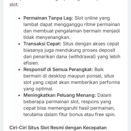
slot:
Permainan Tanpa Lag:
Slot online yang
lambat dapat mengganggu ritme permainan
dan membuat pengalaman bermain menjadi
tidak menyenangkan.
Transaksi Cepat:
Situs dengan akses cepat
biasanya juga mendukung proses deposit
dan penarikan dana (withdrawal) yang lebih
efisien.
Responsif di Semua Perangkat:
Baik
bermain di desktop maupun ponsel, situs
slot yang cepat akan memberikan performa
yang optimal.
Meningkatkan Peluang Menang:
Dalam
beberapa permainan slot, respons yang
cepat bisa memengaruhi hasil permainan,
terutama dalam fitur bonus atau free spin.
Ciri-Ciri Situs Slot Resmi dengan Kecepatan