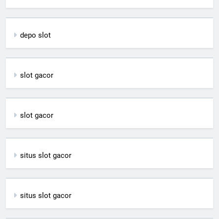
depo slot
slot gacor
slot gacor
situs slot gacor
situs slot gacor