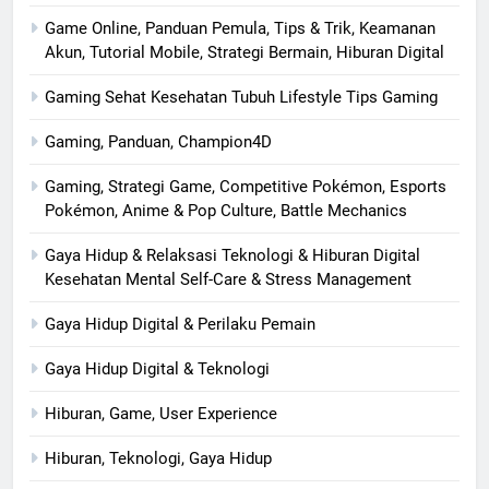
Game Online, Panduan Pemula, Tips & Trik, Keamanan
Akun, Tutorial Mobile, Strategi Bermain, Hiburan Digital
Gaming Sehat Kesehatan Tubuh Lifestyle Tips Gaming
Gaming, Panduan, Champion4D
Gaming, Strategi Game, Competitive Pokémon, Esports
Pokémon, Anime & Pop Culture, Battle Mechanics
Gaya Hidup & Relaksasi Teknologi & Hiburan Digital
Kesehatan Mental Self-Care & Stress Management
Gaya Hidup Digital & Perilaku Pemain
Gaya Hidup Digital & Teknologi
Hiburan, Game, User Experience
Hiburan, Teknologi, Gaya Hidup