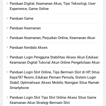
Panduan Digital, Keamanan Akun, Tips Teknologi, User
Experience, Game Online
Panduan Game
Panduan Keamanan
Panduan Keamanan, Perjudian Online, Keamanan Akun
Panduan Kendala Akses
Panduan Login Pengguna Stabilitas Akses Akun Edukasi
Keamanan Digital Tutorial Akun Online Pengelolaan Akun
Panduan Login Slot Online, Tips Bermain Slot di HP, Situs
Kaya787 Resmi, Edukasi Pemain Pemula, Sistem Login
Stabil, Optimalisasi Akses Mobile, Navigasi Situs Ramah
Smartphone
Panduan Login Slot Tips Slot Online Akses Situs Game
Keamanan Akun Strategi Bermain Slot