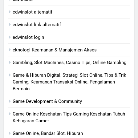
edwinslot alternatif
edwinslot link alternatif
edwinslot login
eknologi Keamanan & Manajemen Akses
Gambling, Slot Machines, Casino Tips, Online Gambling
Game & Hiburan Digital, Strategi Slot Online, Tips & Trik
Gaming, Keamanan Transaksi Online, Pengalaman
Bermain
Game Development & Community
Game Online Kesehatan Tips Gaming Kesehatan Tubuh
Kebugaran Gamer
Game Online, Bandar Slot, Hiburan