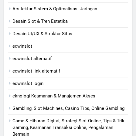
Arsitektur Sistem & Optimalisasi Jaringan
Desain Slot & Tren Estetika
Desain UI/UX & Struktur Situs
edwinslot
edwinslot alternatif
edwinslot link alternatif
edwinslot login
eknologi Keamanan & Manajemen Akses
Gambling, Slot Machines, Casino Tips, Online Gambling
Game & Hiburan Digital, Strategi Slot Online, Tips & Trik
Gaming, Keamanan Transaksi Online, Pengalaman
Bermain