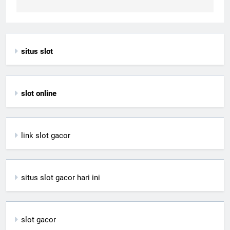
situs slot
slot online
link slot gacor
situs slot gacor hari ini
slot gacor