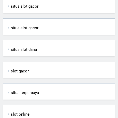
situs slot gacor
situs slot gacor
situs slot dana
slot gacor
situs terpercaya
slot online