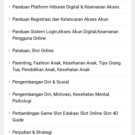
Panduan Platform Hiburan Digital & Keamanan Akses
Panduan Registrasi dan Kelancaran Akses Akun
Panduan Sistem Login,Akses Akun Digital,Keamanan
Pengguna Online
Panduan, Slot Online
Parenting, Fashion Anak, Keseharian Anak, Tips Orang
Tua, Pendidikan Anak, Kesehatan Anak
Pengembangan Diri & Sosial
Pengembangan Diri, Motivasi, Kesehatan Mental,
Psikologi
Perbandingan Game Slot Edukasi Slot Online Slot 4D
Guide
Perjudian & Strategi