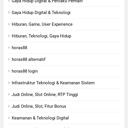
Gaya Hidup Digital & Perilaku Pemain
Gaya Hidup Digital & Teknologi
Hiburan, Game, User Experience
Hiburan, Teknologi, Gaya Hidup
horas88
horas88 alternatif
horas88 login
Infrastruktur Teknologi & Keamanan Sistem
Judi Online, Slot Online, RTP Tinggi
Judi Online, Slot, Fitur Bonus
Keamanan & Teknologi Digital