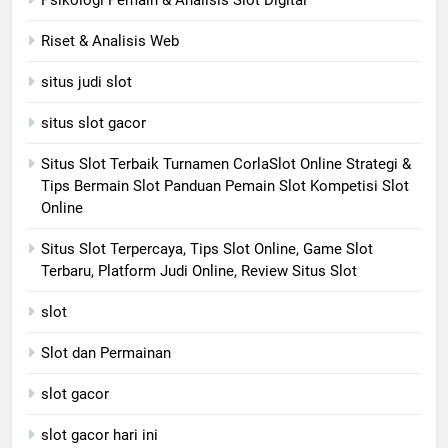
Psikologi Pemain & Analisis Slot Digital
Riset & Analisis Web
situs judi slot
situs slot gacor
Situs Slot Terbaik Turnamen CorlaSlot Online Strategi &
Tips Bermain Slot Panduan Pemain Slot Kompetisi Slot
Online
Situs Slot Terpercaya, Tips Slot Online, Game Slot
Terbaru, Platform Judi Online, Review Situs Slot
slot
Slot dan Permainan
slot gacor
slot gacor hari ini