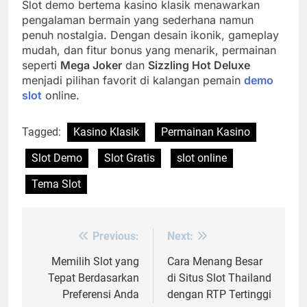
Slot demo bertema kasino klasik menawarkan
pengalaman bermain yang sederhana namun
penuh nostalgia. Dengan desain ikonik, gameplay
mudah, dan fitur bonus yang menarik, permainan
seperti
Mega Joker
dan
Sizzling Hot Deluxe
menjadi pilihan favorit di kalangan pemain
demo
slot
online.
Tagged:
Kasino Klasik
Permainan Kasino
Slot Demo
Slot Gratis
slot online
Tema Slot
Previous:
Next:
Post
navigation
Memilih Slot yang
Cara Menang Besar
Tepat Berdasarkan
di Situs Slot Thailand
Preferensi Anda
dengan RTP Tertinggi