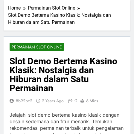
Home
Permainan Slot Online
Slot Demo Bertema Kasino Klasik: Nostalgia dan
Hiburan dalam Satu Permainan
PERMAINAN SLOT ONLINE
Slot Demo Bertema Kasino
Klasik: Nostalgia dan
Hiburan dalam Satu
Permainan
0
8b92bc2
2 Years Ago
6 Mins
Jelajahi slot demo bertema kasino klasik dengan
desain sederhana dan fitur menarik. Temukan
rekomendasi permainan terbaik untuk pengalaman