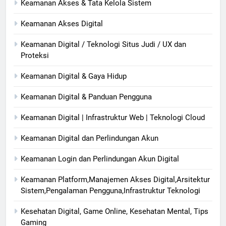
Keamanan Akses & Tata Kelola Sistem
Keamanan Akses Digital
Keamanan Digital / Teknologi Situs Judi / UX dan
Proteksi
Keamanan Digital & Gaya Hidup
Keamanan Digital & Panduan Pengguna
Keamanan Digital | Infrastruktur Web | Teknologi Cloud
Keamanan Digital dan Perlindungan Akun
Keamanan Login dan Perlindungan Akun Digital
Keamanan Platform,Manajemen Akses Digital,Arsitektur
Sistem,Pengalaman Pengguna,Infrastruktur Teknologi
Kesehatan Digital, Game Online, Kesehatan Mental, Tips
Gaming