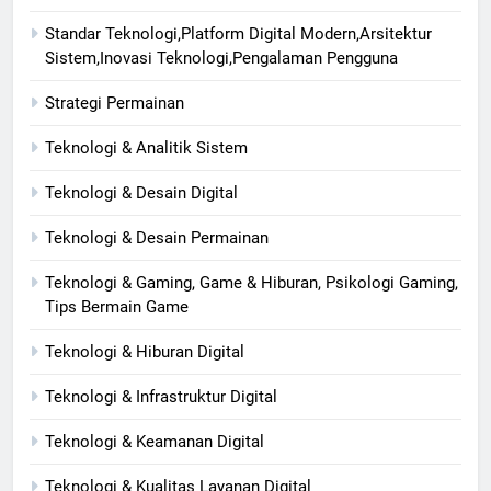
Standar Teknologi,Platform Digital Modern,Arsitektur
Sistem,Inovasi Teknologi,Pengalaman Pengguna
Strategi Permainan
Teknologi & Analitik Sistem
Teknologi & Desain Digital
Teknologi & Desain Permainan
Teknologi & Gaming, Game & Hiburan, Psikologi Gaming,
Tips Bermain Game
Teknologi & Hiburan Digital
Teknologi & Infrastruktur Digital
Teknologi & Keamanan Digital
Teknologi & Kualitas Layanan Digital