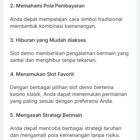
2. Memahami Pola Pembayaran
Anda dapat mempelajari cara simbol tradisional
membentuk kombinasi kemenangan.
3. Hiburan yang Mudah diakses
Slot demo memberikan pengalaman bermain yang
santai dan menghibur tanpa tekanan.
4. Menemukan Slot Favorit
Dengan berbagai pilihan slot demo bertema
kasino klasik, Anda dapat menemukan permainan
yang paling sesuai dengan preferensi Anda.
5. Mengasah Strategi Bermain
Anda dapat mencoba berbagai strategi taruhan
dan mengamati pola kemenangan tanpa risiko.