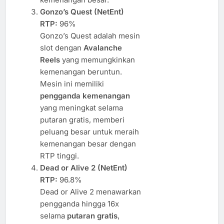
Gonzo’s Quest (NetEnt)
RTP:
96%
Gonzo’s Quest adalah mesin
slot dengan
Avalanche
Reels
yang memungkinkan
kemenangan beruntun.
Mesin ini memiliki
pengganda kemenangan
yang meningkat selama
putaran gratis, memberi
peluang besar untuk meraih
kemenangan besar dengan
RTP tinggi.
Dead or Alive 2 (NetEnt)
RTP:
96.8%
Dead or Alive 2 menawarkan
pengganda hingga 16x
selama
putaran gratis
,