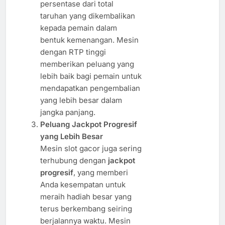
persentase dari total
taruhan yang dikembalikan
kepada pemain dalam
bentuk kemenangan. Mesin
dengan RTP tinggi
memberikan peluang yang
lebih baik bagi pemain untuk
mendapatkan pengembalian
yang lebih besar dalam
jangka panjang.
Peluang Jackpot Progresif
yang Lebih Besar
Mesin slot gacor juga sering
terhubung dengan
jackpot
progresif
, yang memberi
Anda kesempatan untuk
meraih hadiah besar yang
terus berkembang seiring
berjalannya waktu. Mesin