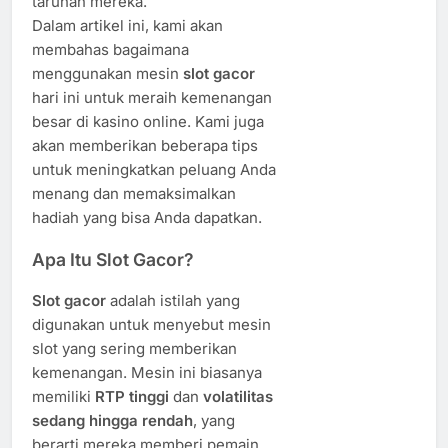
taruhan mereka.
Dalam artikel ini, kami akan
membahas bagaimana
menggunakan mesin
slot gacor
hari ini untuk meraih kemenangan
besar di kasino online. Kami juga
akan memberikan beberapa tips
untuk meningkatkan peluang Anda
menang dan memaksimalkan
hadiah yang bisa Anda dapatkan.
Apa Itu Slot Gacor?
Slot gacor
adalah istilah yang
digunakan untuk menyebut mesin
slot yang sering memberikan
kemenangan. Mesin ini biasanya
memiliki
RTP tinggi
dan
volatilitas
sedang hingga rendah
, yang
berarti mereka memberi pemain