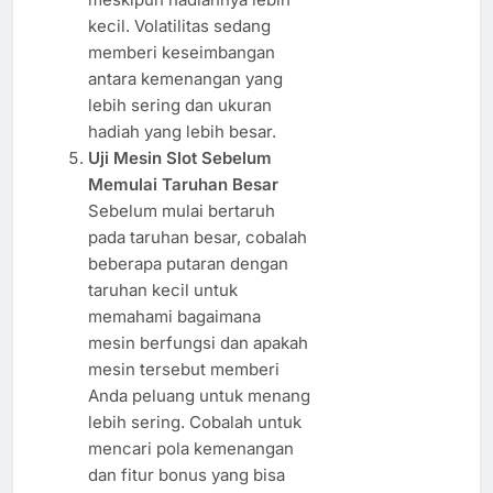
kecil. Volatilitas sedang
memberi keseimbangan
antara kemenangan yang
lebih sering dan ukuran
hadiah yang lebih besar.
Uji Mesin Slot Sebelum
Memulai Taruhan Besar
Sebelum mulai bertaruh
pada taruhan besar, cobalah
beberapa putaran dengan
taruhan kecil untuk
memahami bagaimana
mesin berfungsi dan apakah
mesin tersebut memberi
Anda peluang untuk menang
lebih sering. Cobalah untuk
mencari pola kemenangan
dan fitur bonus yang bisa