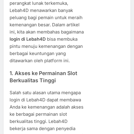
perangkat lunak terkemuka,
Lebah4D menawarkan banyak
peluang bagi pemain untuk meraih
kemenangan besar. Dalam artikel
ini, kita akan membahas bagaimana
login di Lebah4D
bisa membuka
pintu menuju kemenangan dengan
berbagai keuntungan yang
ditawarkan oleh platform ini.
1. Akses ke Permainan Slot
Berkualitas Tinggi
Salah satu alasan utama mengapa
login di Lebah4D dapat membawa
Anda ke kemenangan adalah akses
ke berbagai permainan slot
berkualitas tinggi. Lebah4D
bekerja sama dengan penyedia