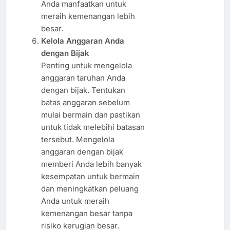
Anda manfaatkan untuk
meraih kemenangan lebih
besar.
Kelola Anggaran Anda
dengan Bijak
Penting untuk mengelola
anggaran taruhan Anda
dengan bijak. Tentukan
batas anggaran sebelum
mulai bermain dan pastikan
untuk tidak melebihi batasan
tersebut. Mengelola
anggaran dengan bijak
memberi Anda lebih banyak
kesempatan untuk bermain
dan meningkatkan peluang
Anda untuk meraih
kemenangan besar tanpa
risiko kerugian besar.