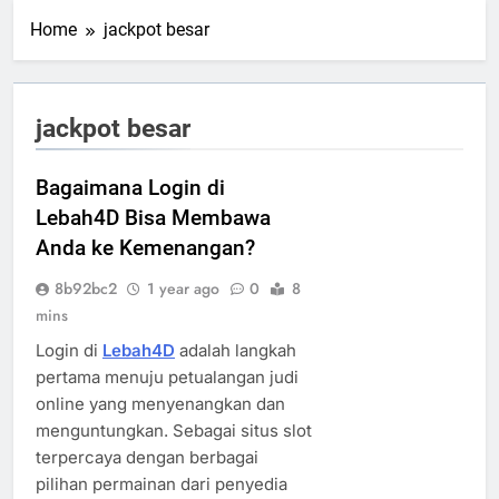
Home
jackpot besar
jackpot besar
Bagaimana Login di
Lebah4D Bisa Membawa
Anda ke Kemenangan?
8b92bc2
1 year ago
0
8
mins
Login di
Lebah4D
adalah langkah
pertama menuju petualangan judi
online yang menyenangkan dan
menguntungkan. Sebagai situs slot
terpercaya dengan berbagai
pilihan permainan dari penyedia