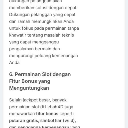
dukungan pelanggan akan
memberikan solusi dengan cepat.
Dukungan pelanggan yang cepat
dan ramah memungkinkan Anda
untuk fokus pada permainan tanpa
khawatir tentang masalah teknis
yang dapat mengganggu
pengalaman bermain dan
mengurangi peluang kemenangan
Anda.
6. Permainan Slot dengan
Fitur Bonus yang
Menguntungkan
Selain jackpot besar, banyak
permainan slot di Lebah4D juga
menawarkan
fitur bonus
seperti
putaran gratis
,
simbol liar (wild)
,
dan
pengganda kemenangan
yang