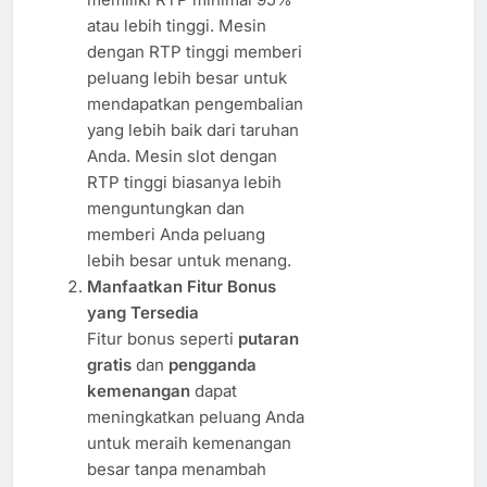
atau lebih tinggi. Mesin
dengan RTP tinggi memberi
peluang lebih besar untuk
mendapatkan pengembalian
yang lebih baik dari taruhan
Anda. Mesin slot dengan
RTP tinggi biasanya lebih
menguntungkan dan
memberi Anda peluang
lebih besar untuk menang.
Manfaatkan Fitur Bonus
yang Tersedia
Fitur bonus seperti
putaran
gratis
dan
pengganda
kemenangan
dapat
meningkatkan peluang Anda
untuk meraih kemenangan
besar tanpa menambah