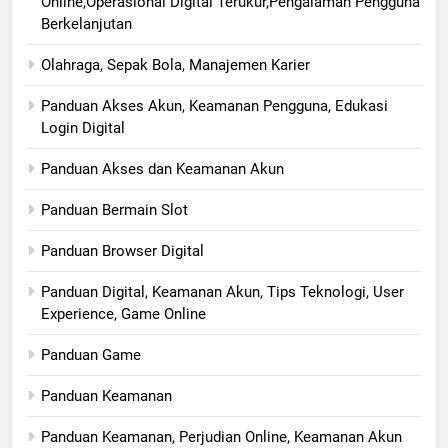
Online,Operasional Digital Terukur,Pengalaman Pengguna
Berkelanjutan
Olahraga, Sepak Bola, Manajemen Karier
Panduan Akses Akun, Keamanan Pengguna, Edukasi
Login Digital
Panduan Akses dan Keamanan Akun
Panduan Bermain Slot
Panduan Browser Digital
Panduan Digital, Keamanan Akun, Tips Teknologi, User
Experience, Game Online
Panduan Game
Panduan Keamanan
Panduan Keamanan, Perjudian Online, Keamanan Akun