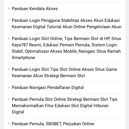
Panduan Kendala Akses
Panduan Login Pengguna Stabilitas Akses Akun Edukasi
Keamanan Digital Tutorial Akun Online Pengelolaan Akun
Panduan Login Slot Online, Tips Bermain Slot di HP, Situs
Kaya787 Resmi, Edukasi Pemain Pemula, Sistem Login
Stabil, Optimalisasi Akses Mobile, Navigasi Situs Ramah
Smartphone
Panduan Login Slot Tips Slot Online Akses Situs Game
Keamanan Akun Strategi Bermain Slot
Panduan Navigasi Pendaftaran Digital
Panduan Pemula Slot Online Strategi Bermain Slot Tips
Memaksimalkan Fitur Edukasi Slot Digital Hiburan
Digital
Panduan Pemula, SBOBET, Perjudian Online