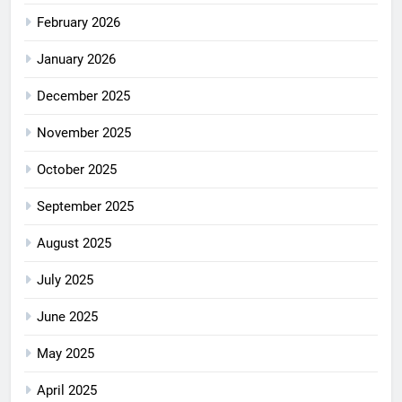
February 2026
January 2026
December 2025
November 2025
October 2025
September 2025
August 2025
July 2025
June 2025
May 2025
April 2025