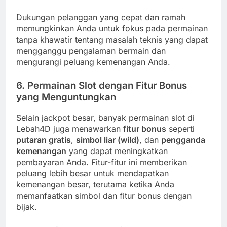
Dukungan pelanggan yang cepat dan ramah
memungkinkan Anda untuk fokus pada permainan
tanpa khawatir tentang masalah teknis yang dapat
mengganggu pengalaman bermain dan
mengurangi peluang kemenangan Anda.
6. Permainan Slot dengan Fitur Bonus
yang Menguntungkan
Selain jackpot besar, banyak permainan slot di
Lebah4D juga menawarkan
fitur bonus
seperti
putaran gratis
,
simbol liar (wild)
, dan
pengganda
kemenangan
yang dapat meningkatkan
pembayaran Anda. Fitur-fitur ini memberikan
peluang lebih besar untuk mendapatkan
kemenangan besar, terutama ketika Anda
memanfaatkan simbol dan fitur bonus dengan
bijak.