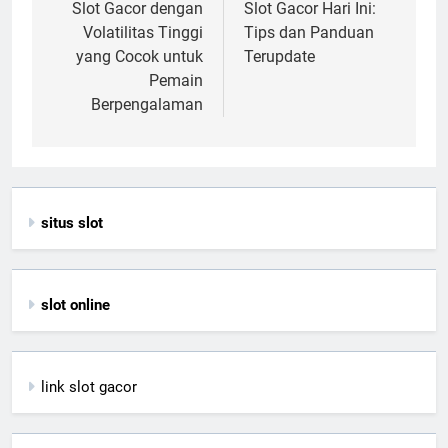
navigation
Slot Gacor dengan
Slot Gacor Hari Ini:
Volatilitas Tinggi
Tips dan Panduan
yang Cocok untuk
Terupdate
Pemain
Berpengalaman
situs slot
slot online
link slot gacor