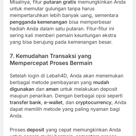
Misalnya, fitur
putaran gratis
memungkinkan Anda
untuk memutar gulungan tanpa harus
mempertaruhkan lebih banyak uang, sementara
pengganda kemenangan
bisa memperbesar
hadiah Anda dalam satu putaran. Fitur-fitur ini
sering kali memberi pemain keuntungan ekstra
yang bisa berujung pada kemenangan besar.
7. Kemudahan Transaksi yang
Mempercepat Proses Bermain
Setelah login di Lebah4D, Anda akan menemukan
berbagai metode pembayaran yang
mudah
digunakan
dan
aman
untuk melakukan deposit
maupun penarikan. Dengan berbagai opsi seperti
transfer bank
,
e-wallet
, dan
cryptocurrency
, Anda
dapat memilih metode yang paling nyaman bagi
Anda.
Proses
deposit
yang cepat memungkinkan Anda