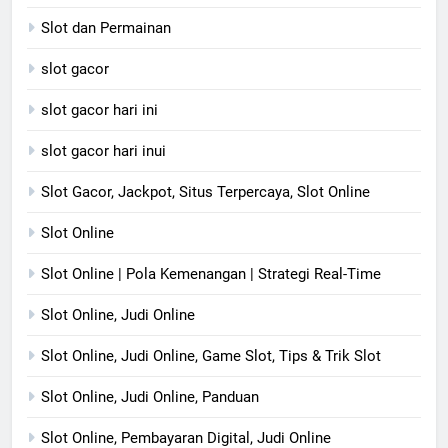
Slot dan Permainan
slot gacor
slot gacor hari ini
slot gacor hari inui
Slot Gacor, Jackpot, Situs Terpercaya, Slot Online
Slot Online
Slot Online | Pola Kemenangan | Strategi Real-Time
Slot Online, Judi Online
Slot Online, Judi Online, Game Slot, Tips & Trik Slot
Slot Online, Judi Online, Panduan
Slot Online, Pembayaran Digital, Judi Online