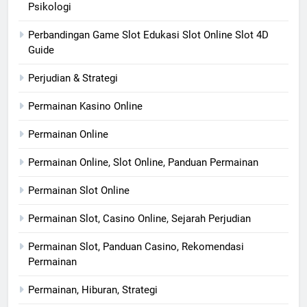
Psikologi
Perbandingan Game Slot Edukasi Slot Online Slot 4D
Guide
Perjudian & Strategi
Permainan Kasino Online
Permainan Online
Permainan Online, Slot Online, Panduan Permainan
Permainan Slot Online
Permainan Slot, Casino Online, Sejarah Perjudian
Permainan Slot, Panduan Casino, Rekomendasi
Permainan
Permainan, Hiburan, Strategi