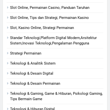
Slot Online, Permainan Casino, Panduan Taruhan
Slot Online, Tips dan Strategi, Permainan Kasino
Slot, Kasino Online, Strategi Permainan
Standar Teknologi,Platform Digital Modern,Arsitektur
Sistem,Inovasi Teknologi,Pengalaman Pengguna
Strategi Permainan
Teknologi & Analitik Sistem
Teknologi & Desain Digital
Teknologi & Desain Permainan
Teknologi & Gaming, Game & Hiburan, Psikologi Gaming,
Tips Bermain Game
Teknologi & Hiburan Digital