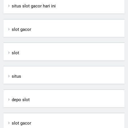
situs slot gacor hari ini
slot gacor
slot
situs
depo slot
slot gacor