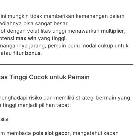
 ini mungkin tidak memberikan kemenangan dalam
adiahnya bisa sangat besar.
ot dengan volatilitas tinggi menawarkan
multiplier
,
otensi
max win
yang tinggi.
angannya jarang, pemain perlu modal cukup untuk
atau
fitur bonus
.
itas Tinggi Cocok untuk Pemain
nghadapi risiko dan memiliki strategi bermain yang
 tinggi menjadi pilihan tepat:
Slot
alam membaca
pola slot gacor
, mengetahui kapan