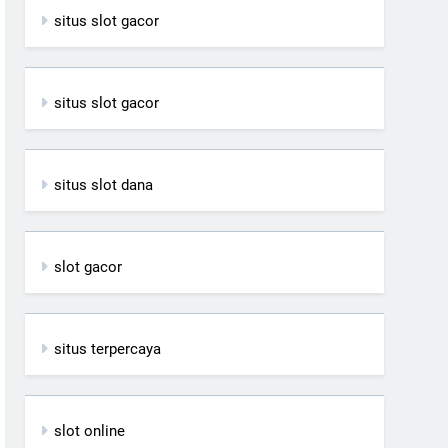
situs slot gacor
situs slot gacor
situs slot dana
slot gacor
situs terpercaya
slot online