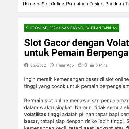
Home
Slot Online, Permainan Casino, Panduan T
SLOT ONLINE, PERMAINAN CASINO, PANDUAN TARUHAN
Slot Gacor dengan Volat
untuk Pemain Berpeng
0
8b92bc2
1 Year Ago
8 Mins
Ingin meraih kemenangan besar di slot onlin
tinggi yang cocok untuk pemain berpengalama
Bermain slot online menawarkan pengalama
dalam waktu singkat. Namun, tidak semua sl
volatilitas tinggi
adalah pilihan tepat bagi 
besar
, tetapi siap dengan risiko lebih tinggi
kemenangan kecil, tetapi saat
jackpot
atau
f