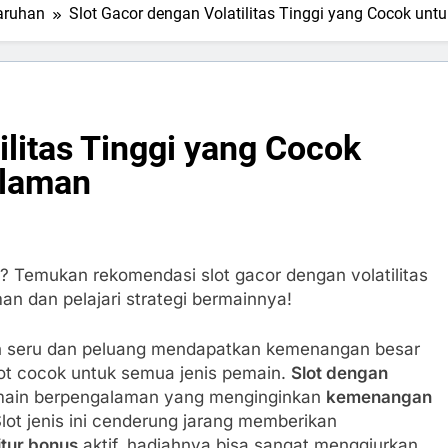
aruhan
Slot Gacor dengan Volatilitas Tinggi yang Cocok un
ilitas Tinggi yang Cocok
alaman
e? Temukan rekomendasi slot gacor dengan volatilitas
n dan pelajari strategi bermainnya!
n seru dan peluang mendapatkan kemenangan besar
ot cocok untuk semua jenis pemain.
Slot dengan
pemain berpengalaman yang menginginkan
kemenangan
. Slot jenis ini cenderung jarang memberikan
itur bonus
aktif, hadiahnya bisa sangat menggiurkan.