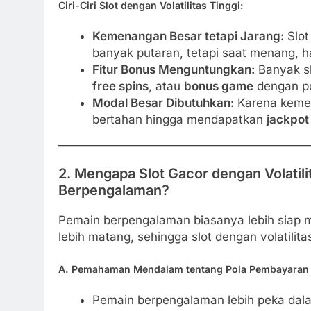
Ciri-Ciri Slot dengan Volatilitas Tinggi:
Kemenangan Besar tetapi Jarang:
Slot
banyak putaran, tetapi saat menang, h
Fitur Bonus Menguntungkan:
Banyak sl
free spins
, atau
bonus game
dengan p
Modal Besar Dibutuhkan:
Karena kemen
bertahan hingga mendapatkan
jackpot
2. Mengapa Slot Gacor dengan Volatil
Berpengalaman?
Pemain berpengalaman biasanya lebih siap me
lebih matang, sehingga slot dengan volatilitas
A. Pemahaman Mendalam tentang Pola Pembayaran 
Pemain berpengalaman lebih peka d