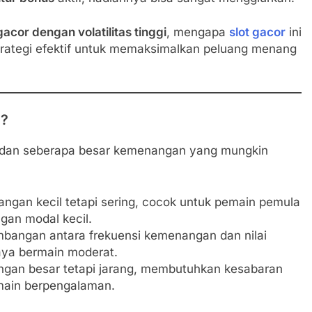
gacor dengan volatilitas tinggi
, mengapa
slot gacor
ini
trategi efektif untuk memaksimalkan peluang menang
i?
 dan seberapa besar kemenangan yang mungkin
gan kecil tetapi sering, cocok untuk pemain pemula
gan modal kecil.
angan antara frekuensi kemenangan dan nilai
aya bermain moderat.
an besar tetapi jarang, membutuhkan kesabaran
main berpengalaman.