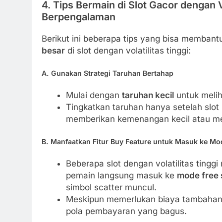
4. Tips Bermain di Slot Gacor dengan V
Berpengalaman
Berikut ini beberapa tips yang bisa memba
besar
di slot dengan volatilitas tinggi:
A. Gunakan Strategi Taruhan Bertahap
Mulai dengan
taruhan kecil
untuk meliha
Tingkatkan taruhan hanya setelah slo
memberikan kemenangan kecil atau 
B. Manfaatkan Fitur Buy Feature untuk Masuk ke Mo
Beberapa slot dengan volatilitas ting
pemain langsung masuk ke
mode free 
simbol scatter muncul.
Meskipun memerlukan biaya tambahan, fi
pola pembayaran yang bagus.