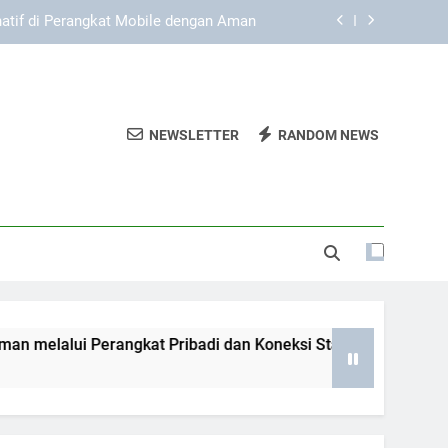
atif di Perangkat Mobile dengan Aman
Perangkat Pribadi dan Koneksi Stabil
 Akses yang Aman dan Mudah Dipahami
NEWSLETTER
RANDOM NEWS
ng Sebelum Mengakses TIARA4D Login
atif di Perangkat Mobile dengan Aman
Perangkat Pribadi dan Koneksi Stabil
 Akses yang Aman dan Mudah Dipahami
rangkat Pribadi dan Koneksi Stabil
Panduan Praktis L
2 Months Ago