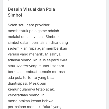
Desain Visual dan Pola
Simbol
Salah satu cara provider
membentuk pola game adalah
melalui desain visual. Simbol-
simbol dalam permainan dirancang
sedemikian rupa agar memberikan
variasi yang menarik. Misalnya,
adanya simbol khusus seperti
wild
atau
scatter
yang muncul secara
berkala membuat pemain merasa
ada pola tertentu yang bisa
diantisipasi. Meskipun
kemunculannya tetap acak,
keberadaan simbol ini
menciptakan kesan bahwa
permainan memiliki “alur” yang