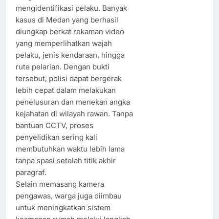
mengidentifikasi pelaku. Banyak
kasus di Medan yang berhasil
diungkap berkat rekaman video
yang memperlihatkan wajah
pelaku, jenis kendaraan, hingga
rute pelarian. Dengan bukti
tersebut, polisi dapat bergerak
lebih cepat dalam melakukan
penelusuran dan menekan angka
kejahatan di wilayah rawan. Tanpa
bantuan CCTV, proses
penyelidikan sering kali
membutuhkan waktu lebih lama
tanpa spasi setelah titik akhir
paragraf.
Selain memasang kamera
pengawas, warga juga diimbau
untuk meningkatkan sistem