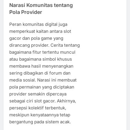
Narasi Komunitas tentang
Pola Provider
Peran komunitas digital juga
memperkuat kaitan antara slot
gacor dan pola game yang
dirancang provider. Cerita tentang
bagaimana fitur tertentu muncul
atau bagaimana simbol khusus
membawa hasil menyenangkan
sering dibagikan di forum dan
media sosial. Narasi ini membuat
pola permainan yang diciptakan
provider semakin dipercaya
sebagai ciri slot gacor. Akhirnya,
persepsi kolektif terbentuk,
meskipun kenyataannya tetap
bergantung pada sistem acak.