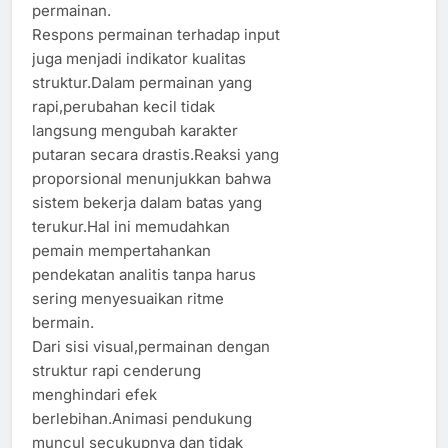
permainan.
Respons permainan terhadap input
juga menjadi indikator kualitas
struktur.Dalam permainan yang
rapi,perubahan kecil tidak
langsung mengubah karakter
putaran secara drastis.Reaksi yang
proporsional menunjukkan bahwa
sistem bekerja dalam batas yang
terukur.Hal ini memudahkan
pemain mempertahankan
pendekatan analitis tanpa harus
sering menyesuaikan ritme
bermain.
Dari sisi visual,permainan dengan
struktur rapi cenderung
menghindari efek
berlebihan.Animasi pendukung
muncul secukupnya dan tidak