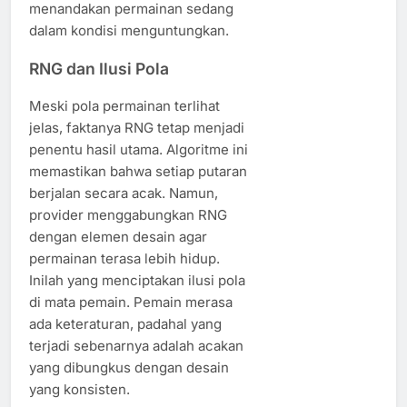
menandakan permainan sedang
dalam kondisi menguntungkan.
RNG dan Ilusi Pola
Meski pola permainan terlihat
jelas, faktanya RNG tetap menjadi
penentu hasil utama. Algoritme ini
memastikan bahwa setiap putaran
berjalan secara acak. Namun,
provider menggabungkan RNG
dengan elemen desain agar
permainan terasa lebih hidup.
Inilah yang menciptakan ilusi pola
di mata pemain. Pemain merasa
ada keteraturan, padahal yang
terjadi sebenarnya adalah acakan
yang dibungkus dengan desain
yang konsisten.