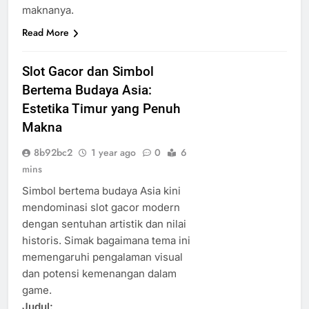
maknanya.
Read More
Slot Gacor dan Simbol
Bertema Budaya Asia:
Estetika Timur yang Penuh
Makna
8b92bc2
1 year ago
0
6
mins
Simbol bertema budaya Asia kini
mendominasi slot gacor modern
dengan sentuhan artistik dan nilai
historis. Simak bagaimana tema ini
memengaruhi pengalaman visual
dan potensi kemenangan dalam
game.
Judul: