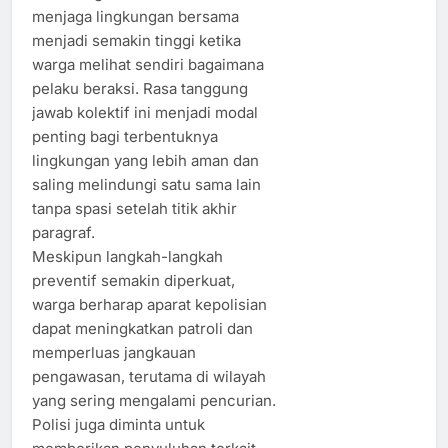
menjaga lingkungan bersama
menjadi semakin tinggi ketika
warga melihat sendiri bagaimana
pelaku beraksi. Rasa tanggung
jawab kolektif ini menjadi modal
penting bagi terbentuknya
lingkungan yang lebih aman dan
saling melindungi satu sama lain
tanpa spasi setelah titik akhir
paragraf.
Meskipun langkah-langkah
preventif semakin diperkuat,
warga berharap aparat kepolisian
dapat meningkatkan patroli dan
memperluas jangkauan
pengawasan, terutama di wilayah
yang sering mengalami pencurian.
Polisi juga diminta untuk