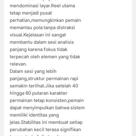
mendominasi layar.Reel utama
tetap menjadi pusat
perhatian,memungkinkan pemain
memantau pola tanpa distraksi
visual.Kejelasan ini sangat
membantu dalam sesi analisis
panjang karena fokus tidak
terpecah oleh elemen yang tidak
relevan.
Dalam sesi yang lebih
panjang,struktur permainan rapi
semakin terlihat.Jika setelah 40
hingga 60 putaran karakter
permainan tetap konsisten,pemain
dapat menyimpulkan bahwa sistem
memiliki identitas yang
jelas.Stabilitas ini membuat setiap
perubahan kecil terasa signifikan