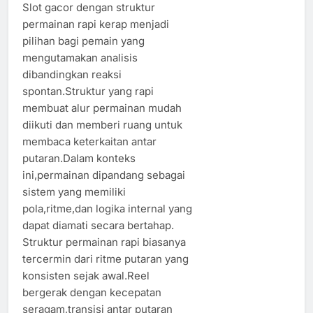
Slot gacor dengan struktur
permainan rapi kerap menjadi
pilihan bagi pemain yang
mengutamakan analisis
dibandingkan reaksi
spontan.Struktur yang rapi
membuat alur permainan mudah
diikuti dan memberi ruang untuk
membaca keterkaitan antar
putaran.Dalam konteks
ini,permainan dipandang sebagai
sistem yang memiliki
pola,ritme,dan logika internal yang
dapat diamati secara bertahap.
Struktur permainan rapi biasanya
tercermin dari ritme putaran yang
konsisten sejak awal.Reel
bergerak dengan kecepatan
seragam,transisi antar putaran