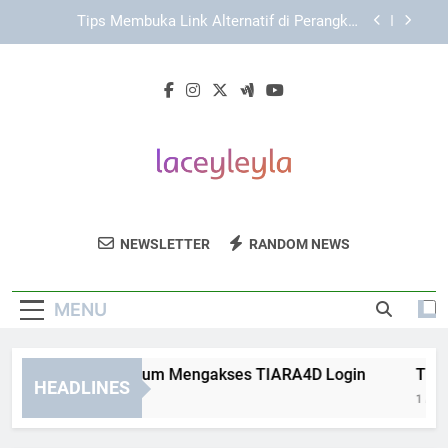
Skip
EDWINSLOT Login Aman melalui Perangkat
to
Pribadi dan Koneksi Stabil
content
Panduan Praktis Login Edwinslot Melalui Browser
dengan Akses yang Aman dan Mudah Dipahami
Hal Penting Sebelum Mengakses TIARA4D Login
Tips Membuka Link Alternatif di Perangkat
Mobile dengan Aman
EDWINSLOT Login Aman melalui Perangkat
Pribadi dan Koneksi Stabil
Lacey Leyla
Temukan Koleksi Fashion Wanita Stylish Di
Panduan Praktis Login Edwinslot Melalui Browser
NEWSLETTER
RANDOM NEWS
dengan Akses yang Aman dan Mudah Dipahami
Lacey Leyla.
MENU
l Penting Sebelum Mengakses TIARA4D Login
Tips Mem
HEADLINES
Weeks Ago
1 Month A