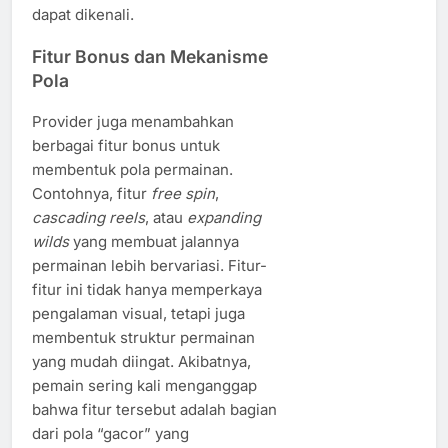
dapat dikenali.
Fitur Bonus dan Mekanisme
Pola
Provider juga menambahkan
berbagai fitur bonus untuk
membentuk pola permainan.
Contohnya, fitur
free spin
,
cascading reels
, atau
expanding
wilds
yang membuat jalannya
permainan lebih bervariasi. Fitur-
fitur ini tidak hanya memperkaya
pengalaman visual, tetapi juga
membentuk struktur permainan
yang mudah diingat. Akibatnya,
pemain sering kali menganggap
bahwa fitur tersebut adalah bagian
dari pola “gacor” yang