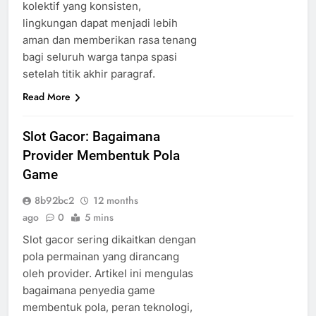
kolektif yang konsisten,
lingkungan dapat menjadi lebih
aman dan memberikan rasa tenang
bagi seluruh warga tanpa spasi
setelah titik akhir paragraf.
Read More
Slot Gacor: Bagaimana
Provider Membentuk Pola
Game
8b92bc2
12 months
ago
0
5 mins
Slot gacor sering dikaitkan dengan
pola permainan yang dirancang
oleh provider. Artikel ini mengulas
bagaimana penyedia game
membentuk pola, peran teknologi,