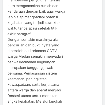
memberikan penyuluhan terkait
cara mengamankan rumah dan
kendaraan dengan baik agar warga
lebih siap menghadapi potensi
kejahatan yang terjadi sewaktu-
waktu tanpa spasi setelah titik
akhir paragraf.
Dengan semakin maraknya aksi
pencurian dan bukti nyata yang
diperoleh dari rekaman CCTV,
warga Medan semakin menyadari
bahwa keamanan lingkungan
merupakan tanggung jawab
bersama. Pemasangan sistem
keamanan, peningkatan
kewaspadaan, serta kerja sama
antara warga dan aparat menjadi
fondasi utama untuk menekan
angka kejahatan. Melalui langkah