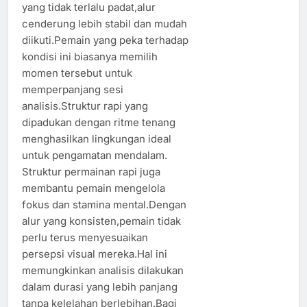
yang tidak terlalu padat,alur
cenderung lebih stabil dan mudah
diikuti.Pemain yang peka terhadap
kondisi ini biasanya memilih
momen tersebut untuk
memperpanjang sesi
analisis.Struktur rapi yang
dipadukan dengan ritme tenang
menghasilkan lingkungan ideal
untuk pengamatan mendalam.
Struktur permainan rapi juga
membantu pemain mengelola
fokus dan stamina mental.Dengan
alur yang konsisten,pemain tidak
perlu terus menyesuaikan
persepsi visual mereka.Hal ini
memungkinkan analisis dilakukan
dalam durasi yang lebih panjang
tanpa kelelahan berlebihan.Bagi