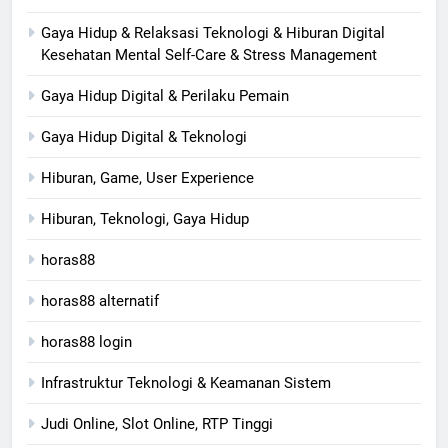
Gaya Hidup & Relaksasi Teknologi & Hiburan Digital
Kesehatan Mental Self-Care & Stress Management
Gaya Hidup Digital & Perilaku Pemain
Gaya Hidup Digital & Teknologi
Hiburan, Game, User Experience
Hiburan, Teknologi, Gaya Hidup
horas88
horas88 alternatif
horas88 login
Infrastruktur Teknologi & Keamanan Sistem
Judi Online, Slot Online, RTP Tinggi