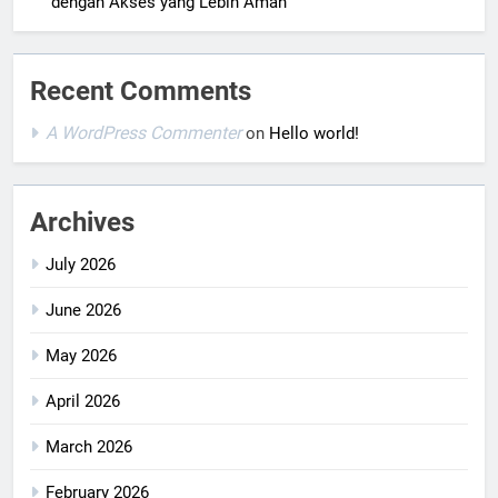
dengan Akses yang Lebih Aman
Recent Comments
A WordPress Commenter
on
Hello world!
Archives
July 2026
June 2026
May 2026
April 2026
March 2026
February 2026