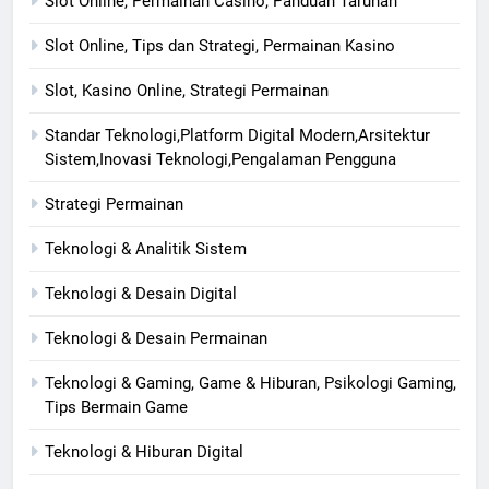
Slot Online, Permainan Casino, Panduan Taruhan
Slot Online, Tips dan Strategi, Permainan Kasino
Slot, Kasino Online, Strategi Permainan
Standar Teknologi,Platform Digital Modern,Arsitektur
Sistem,Inovasi Teknologi,Pengalaman Pengguna
Strategi Permainan
Teknologi & Analitik Sistem
Teknologi & Desain Digital
Teknologi & Desain Permainan
Teknologi & Gaming, Game & Hiburan, Psikologi Gaming,
Tips Bermain Game
Teknologi & Hiburan Digital