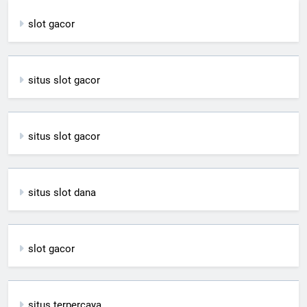
slot gacor
situs slot gacor
situs slot gacor
situs slot dana
slot gacor
situs terpercaya