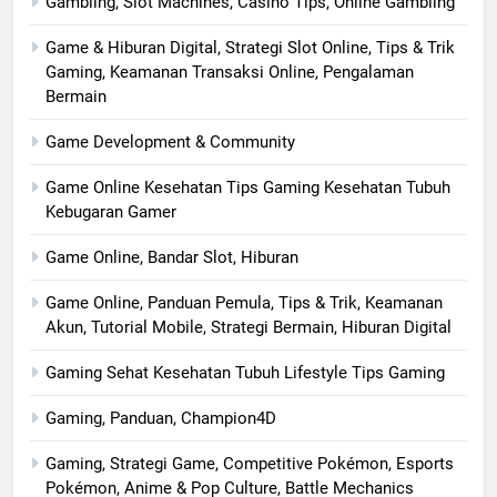
Gambling, Slot Machines, Casino Tips, Online Gambling
Game & Hiburan Digital, Strategi Slot Online, Tips & Trik
Gaming, Keamanan Transaksi Online, Pengalaman
Bermain
Game Development & Community
Game Online Kesehatan Tips Gaming Kesehatan Tubuh
Kebugaran Gamer
Game Online, Bandar Slot, Hiburan
Game Online, Panduan Pemula, Tips & Trik, Keamanan
Akun, Tutorial Mobile, Strategi Bermain, Hiburan Digital
Gaming Sehat Kesehatan Tubuh Lifestyle Tips Gaming
Gaming, Panduan, Champion4D
Gaming, Strategi Game, Competitive Pokémon, Esports
Pokémon, Anime & Pop Culture, Battle Mechanics