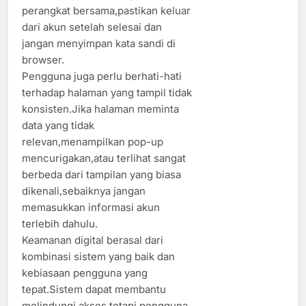
perangkat bersama,pastikan keluar
dari akun setelah selesai dan
jangan menyimpan kata sandi di
browser.
Pengguna juga perlu berhati-hati
terhadap halaman yang tampil tidak
konsisten.Jika halaman meminta
data yang tidak
relevan,menampilkan pop-up
mencurigakan,atau terlihat sangat
berbeda dari tampilan yang biasa
dikenali,sebaiknya jangan
memasukkan informasi akun
terlebih dahulu.
Keamanan digital berasal dari
kombinasi sistem yang baik dan
kebiasaan pengguna yang
tepat.Sistem dapat membantu
melindungi akses,tetapi pengguna