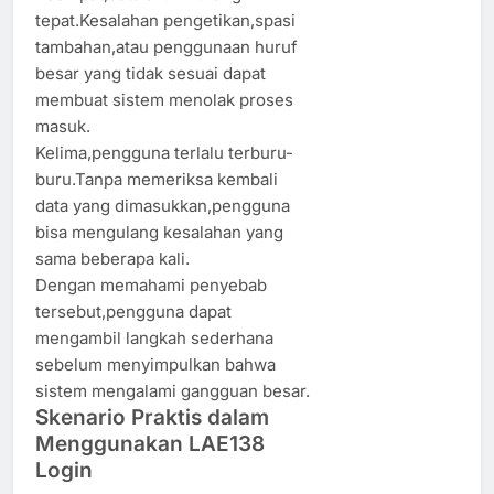
tepat.Kesalahan pengetikan,spasi
tambahan,atau penggunaan huruf
besar yang tidak sesuai dapat
membuat sistem menolak proses
masuk.
Kelima,pengguna terlalu terburu-
buru.Tanpa memeriksa kembali
data yang dimasukkan,pengguna
bisa mengulang kesalahan yang
sama beberapa kali.
Dengan memahami penyebab
tersebut,pengguna dapat
mengambil langkah sederhana
sebelum menyimpulkan bahwa
sistem mengalami gangguan besar.
Skenario Praktis dalam
Menggunakan LAE138
Login