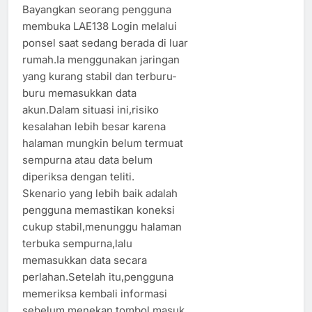
Bayangkan seorang pengguna
membuka LAE138 Login melalui
ponsel saat sedang berada di luar
rumah.Ia menggunakan jaringan
yang kurang stabil dan terburu-
buru memasukkan data
akun.Dalam situasi ini,risiko
kesalahan lebih besar karena
halaman mungkin belum termuat
sempurna atau data belum
diperiksa dengan teliti.
Skenario yang lebih baik adalah
pengguna memastikan koneksi
cukup stabil,menunggu halaman
terbuka sempurna,lalu
memasukkan data secara
perlahan.Setelah itu,pengguna
memeriksa kembali informasi
sebelum menekan tombol masuk.