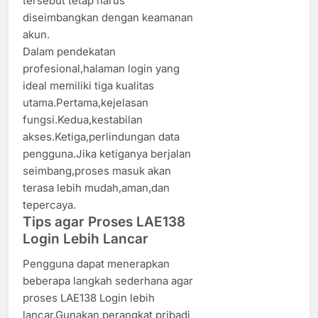
tersebut tetap harus
diseimbangkan dengan keamanan
akun.
Dalam pendekatan
profesional,halaman login yang
ideal memiliki tiga kualitas
utama.Pertama,kejelasan
fungsi.Kedua,kestabilan
akses.Ketiga,perlindungan data
pengguna.Jika ketiganya berjalan
seimbang,proses masuk akan
terasa lebih mudah,aman,dan
tepercaya.
Tips agar Proses LAE138
Login Lebih Lancar
Pengguna dapat menerapkan
beberapa langkah sederhana agar
proses LAE138 Login lebih
lancar.Gunakan perangkat pribadi