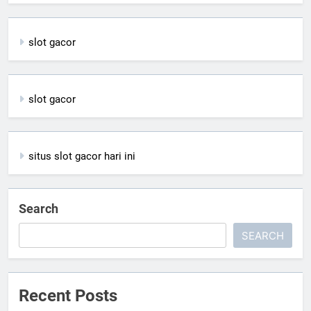
slot gacor
slot gacor
situs slot gacor hari ini
Search
SEARCH
Recent Posts