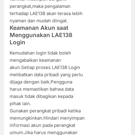
perangkat,maka pengalaman
terhadap LAE138 akan terasa lebih
nyaman dan mudah diingat.
Keamanan Akun saat
Menggunakan LAE138
Login
Kemudahan login tidak boleh
mengabaikan keamanan
akun.Setiap proses LAE138 Login
melibatkan data pribadi yang perlu
dijaga dengan baik.Pengguna
harus memastikan bahwa data
masuk tidak dibagikan kepada
pihak lain.
Gunakan perangkat pribadi ketika
memungkinkan.Hindari menyimpan
informasi akun pada perangkat
umum.Jika harus menggunakan