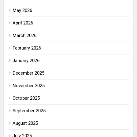
May 2026
April 2026
March 2026
February 2026
January 2026
December 2025
November 2025
October 2025
September 2025
August 2025
July 2025