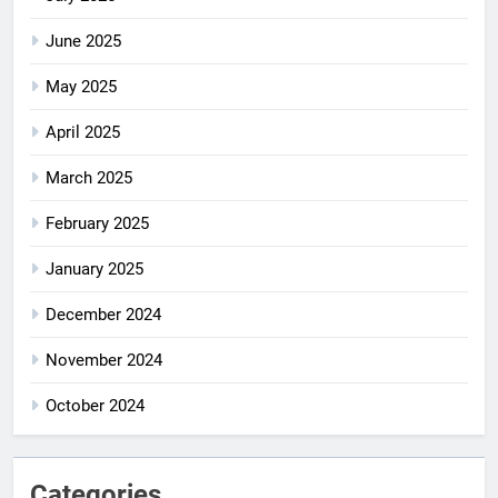
June 2025
May 2025
April 2025
March 2025
February 2025
January 2025
December 2024
November 2024
October 2024
Categories