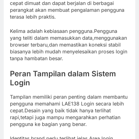
cepat dimuat dan dapat berjalan di berbagai
perangkat akan membuat pengalaman pengguna
terasa lebih praktis.
Kelima adalah kebiasaan pengguna.Pengguna
yang teliti dalam memasukkan data,menggunakan
browser terbaru,dan memastikan koneksi stabil
biasanya lebih mudah menyelesaikan proses login
tanpa hambatan besar.
Peran Tampilan dalam Sistem
Login
Tampilan memiliki peran penting dalam membantu
pengguna memahami LAE138 Login secara lebih
cepat.Desain yang baik tidak hanya terlihat
rapi,tetapi juga mampu mengarahkan perhatian
pengguna ke bagian yang benar.
Identitas brand perlu terlihat jelas.Area login