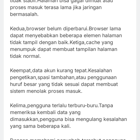
tidak stabil.Halaman bisa gagal dimuat atau
proses masuk terasa lama jika jaringan
bermasalah.
Kedua,browser belum diperbarui.Browser lama
dapat menyebabkan beberapa elemen halaman
tidak tampil dengan baik.Ketiga,cache yang
menumpuk dapat membuat tampilan halaman
tidak normal.
Keempat,data akun kurang tepat.Kesalahan
pengetikan,spasi tambahan,atau penggunaan
huruf besar yang tidak sesuai dapat membuat
sistem menolak proses masuk.
Kelima,pengguna terlalu terburu-buru.Tanpa
memeriksa kembali data yang
dimasukkan,pengguna bisa mengulang kesalahan
yang sama beberapa kali.