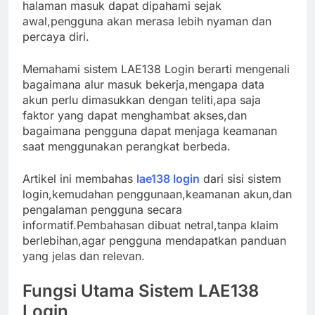
halaman masuk dapat dipahami sejak
awal,pengguna akan merasa lebih nyaman dan
percaya diri.
Memahami sistem LAE138 Login berarti mengenali
bagaimana alur masuk bekerja,mengapa data
akun perlu dimasukkan dengan teliti,apa saja
faktor yang dapat menghambat akses,dan
bagaimana pengguna dapat menjaga keamanan
saat menggunakan perangkat berbeda.
Artikel ini membahas
lae138 login
dari sisi sistem
login,kemudahan penggunaan,keamanan akun,dan
pengalaman pengguna secara
informatif.Pembahasan dibuat netral,tanpa klaim
berlebihan,agar pengguna mendapatkan panduan
yang jelas dan relevan.
Fungsi Utama Sistem LAE138
Login