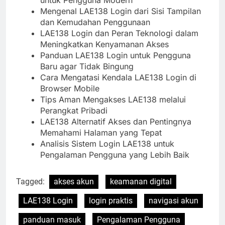
Mengenal LAE138 Login dari Sisi Tampilan
dan Kemudahan Penggunaan
LAE138 Login dan Peran Teknologi dalam
Meningkatkan Kenyamanan Akses
Panduan LAE138 Login untuk Pengguna
Baru agar Tidak Bingung
Cara Mengatasi Kendala LAE138 Login di
Browser Mobile
Tips Aman Mengakses LAE138 melalui
Perangkat Pribadi
LAE138 Alternatif Akses dan Pentingnya
Memahami Halaman yang Tepat
Analisis Sistem Login LAE138 untuk
Pengalaman Pengguna yang Lebih Baik
Tagged:
akses akun
keamanan digital
LAE138 Login
login praktis
navigasi akun
panduan masuk
Pengalaman Pengguna