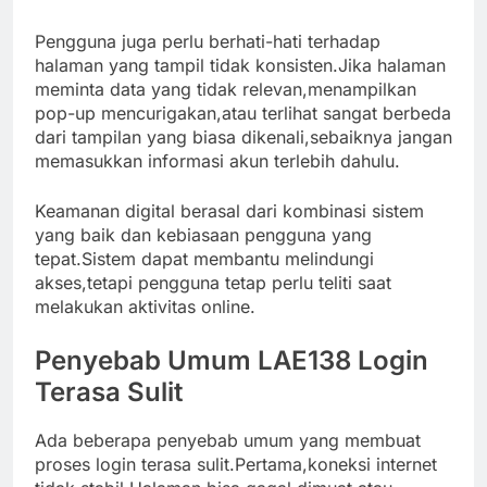
Pengguna juga perlu berhati-hati terhadap
halaman yang tampil tidak konsisten.Jika halaman
meminta data yang tidak relevan,menampilkan
pop-up mencurigakan,atau terlihat sangat berbeda
dari tampilan yang biasa dikenali,sebaiknya jangan
memasukkan informasi akun terlebih dahulu.
Keamanan digital berasal dari kombinasi sistem
yang baik dan kebiasaan pengguna yang
tepat.Sistem dapat membantu melindungi
akses,tetapi pengguna tetap perlu teliti saat
melakukan aktivitas online.
Penyebab Umum LAE138 Login
Terasa Sulit
Ada beberapa penyebab umum yang membuat
proses login terasa sulit.Pertama,koneksi internet