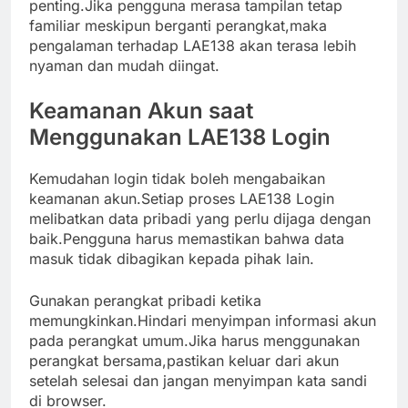
penting.Jika pengguna merasa tampilan tetap
familiar meskipun berganti perangkat,maka
pengalaman terhadap LAE138 akan terasa lebih
nyaman dan mudah diingat.
Keamanan Akun saat
Menggunakan LAE138 Login
Kemudahan login tidak boleh mengabaikan
keamanan akun.Setiap proses LAE138 Login
melibatkan data pribadi yang perlu dijaga dengan
baik.Pengguna harus memastikan bahwa data
masuk tidak dibagikan kepada pihak lain.
Gunakan perangkat pribadi ketika
memungkinkan.Hindari menyimpan informasi akun
pada perangkat umum.Jika harus menggunakan
perangkat bersama,pastikan keluar dari akun
setelah selesai dan jangan menyimpan kata sandi
di browser.