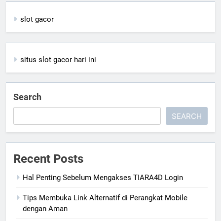
slot gacor
situs slot gacor hari ini
Search
SEARCH
Recent Posts
Hal Penting Sebelum Mengakses TIARA4D Login
Tips Membuka Link Alternatif di Perangkat Mobile
dengan Aman