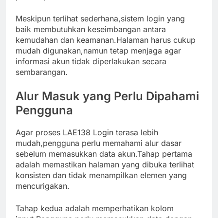
Meskipun terlihat sederhana,sistem login yang
baik membutuhkan keseimbangan antara
kemudahan dan keamanan.Halaman harus cukup
mudah digunakan,namun tetap menjaga agar
informasi akun tidak diperlakukan secara
sembarangan.
Alur Masuk yang Perlu Dipahami
Pengguna
Agar proses LAE138 Login terasa lebih
mudah,pengguna perlu memahami alur dasar
sebelum memasukkan data akun.Tahap pertama
adalah memastikan halaman yang dibuka terlihat
konsisten dan tidak menampilkan elemen yang
mencurigakan.
Tahap kedua adalah memperhatikan kolom