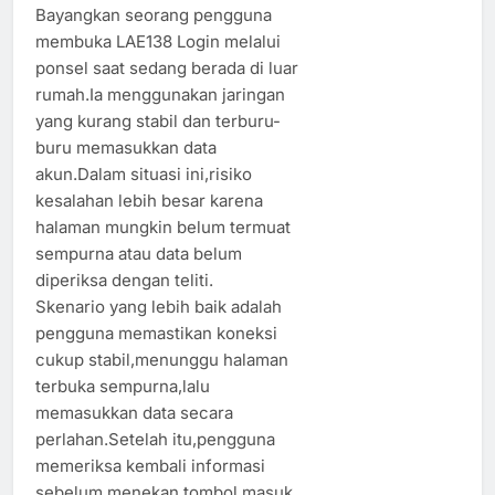
Bayangkan seorang pengguna
membuka LAE138 Login melalui
ponsel saat sedang berada di luar
rumah.Ia menggunakan jaringan
yang kurang stabil dan terburu-
buru memasukkan data
akun.Dalam situasi ini,risiko
kesalahan lebih besar karena
halaman mungkin belum termuat
sempurna atau data belum
diperiksa dengan teliti.
Skenario yang lebih baik adalah
pengguna memastikan koneksi
cukup stabil,menunggu halaman
terbuka sempurna,lalu
memasukkan data secara
perlahan.Setelah itu,pengguna
memeriksa kembali informasi
sebelum menekan tombol masuk.