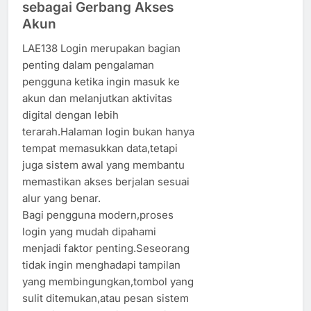
sebagai Gerbang Akses
Akun
LAE138 Login merupakan bagian
penting dalam pengalaman
pengguna ketika ingin masuk ke
akun dan melanjutkan aktivitas
digital dengan lebih
terarah.Halaman login bukan hanya
tempat memasukkan data,tetapi
juga sistem awal yang membantu
memastikan akses berjalan sesuai
alur yang benar.
Bagi pengguna modern,proses
login yang mudah dipahami
menjadi faktor penting.Seseorang
tidak ingin menghadapi tampilan
yang membingungkan,tombol yang
sulit ditemukan,atau pesan sistem