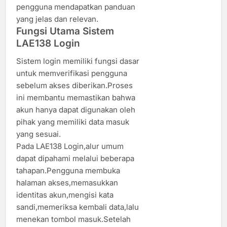
pengguna mendapatkan panduan
yang jelas dan relevan.
Fungsi Utama Sistem
LAE138 Login
Sistem login memiliki fungsi dasar
untuk memverifikasi pengguna
sebelum akses diberikan.Proses
ini membantu memastikan bahwa
akun hanya dapat digunakan oleh
pihak yang memiliki data masuk
yang sesuai.
Pada LAE138 Login,alur umum
dapat dipahami melalui beberapa
tahapan.Pengguna membuka
halaman akses,memasukkan
identitas akun,mengisi kata
sandi,memeriksa kembali data,lalu
menekan tombol masuk.Setelah