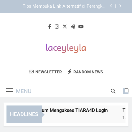
Skip
EDWINSLOT Login Aman melalui Perangkat
to
Pribadi dan Koneksi Stabil
content
Panduan Praktis Login Edwinslot Melalui Browser
dengan Akses yang Aman dan Mudah Dipahami
Hal Penting Sebelum Mengakses TIARA4D Login
Tips Membuka Link Alternatif di Perangkat
Mobile dengan Aman
EDWINSLOT Login Aman melalui Perangkat
Pribadi dan Koneksi Stabil
Lacey Leyla
Temukan Koleksi Fashion Wanita Stylish Di
Panduan Praktis Login Edwinslot Melalui Browser
NEWSLETTER
RANDOM NEWS
dengan Akses yang Aman dan Mudah Dipahami
Lacey Leyla.
MENU
al Penting Sebelum Mengakses TIARA4D Login
Tips Me
HEADLINES
Weeks Ago
1 Month A