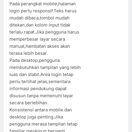
Pada perangkat mobile,halaman
login perlu responsif.Teks harus
mudah dibaca,tombol mudah
ditekan,dan kolom input tidak
terlalu rapat.Jika pengguna harus
memperbesar layar secara
manual,hambatan akses akan
terasa lebih besar.
Pada desktop,pengguna
membutuhkan tampilan yang lebih
luas dan stabil.Area login tetap
perlu terlihat jelas,sementara
informasi pendukung dapat
disusun tanpa memenuhi layar
secara berlebihan.
Konsistensi antara mobile dan
desktop juga penting.Jika
pengguna merasa tampilan tetap
familiar meskipun berganti