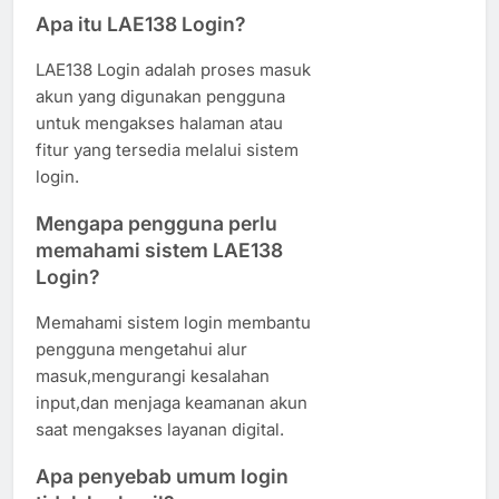
Apa itu LAE138 Login?
LAE138 Login adalah proses masuk
akun yang digunakan pengguna
untuk mengakses halaman atau
fitur yang tersedia melalui sistem
login.
Mengapa pengguna perlu
memahami sistem LAE138
Login?
Memahami sistem login membantu
pengguna mengetahui alur
masuk,mengurangi kesalahan
input,dan menjaga keamanan akun
saat mengakses layanan digital.
Apa penyebab umum login