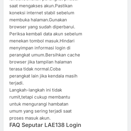
saat mengakses akun.Pastikan
koneksi internet stabil sebelum
membuka halaman.Gunakan
browser yang sudah diperbarui.
Periksa kembali data akun sebelum
menekan tombol masuk.Hindari
menyimpan informasi login di
perangkat umum.Bersihkan cache
browser jika tampilan halaman
terasa tidak normal.Coba
perangkat lain jika kendala masih
terjadi.
Langkah-langkah ini tidak
rumit,tetapi cukup membantu
untuk mengurangi hambatan
umum yang sering terjadi saat
proses masuk akun.
FAQ Seputar LAE138 Login