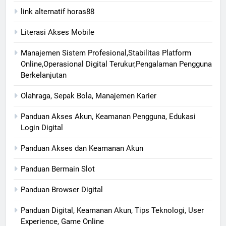
link alternatif horas88
Literasi Akses Mobile
Manajemen Sistem Profesional,Stabilitas Platform
Online,Operasional Digital Terukur,Pengalaman Pengguna
Berkelanjutan
Olahraga, Sepak Bola, Manajemen Karier
Panduan Akses Akun, Keamanan Pengguna, Edukasi
Login Digital
Panduan Akses dan Keamanan Akun
Panduan Bermain Slot
Panduan Browser Digital
Panduan Digital, Keamanan Akun, Tips Teknologi, User
Experience, Game Online