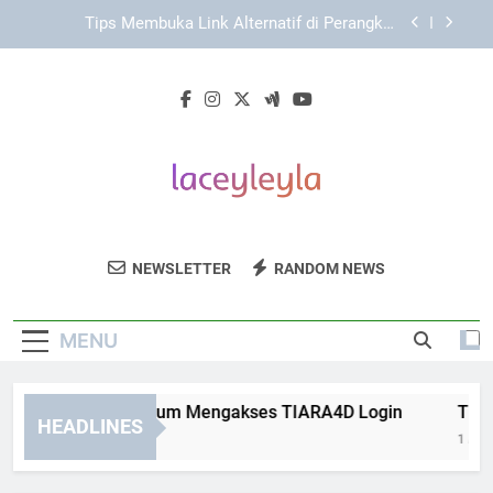
Skip
EDWINSLOT Login Aman melalui Perangkat
to
Pribadi dan Koneksi Stabil
content
Panduan Praktis Login Edwinslot Melalui Browser
dengan Akses yang Aman dan Mudah Dipahami
Hal Penting Sebelum Mengakses TIARA4D Login
Tips Membuka Link Alternatif di Perangkat
Mobile dengan Aman
EDWINSLOT Login Aman melalui Perangkat
Pribadi dan Koneksi Stabil
Lacey Leyla
Temukan Koleksi Fashion Wanita Stylish Di
Panduan Praktis Login Edwinslot Melalui Browser
NEWSLETTER
RANDOM NEWS
dengan Akses yang Aman dan Mudah Dipahami
Lacey Leyla.
MENU
al Penting Sebelum Mengakses TIARA4D Login
Tips Me
HEADLINES
Month Ago
1 Month A