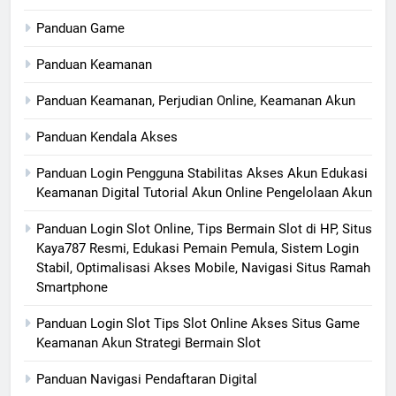
Panduan Game
Panduan Keamanan
Panduan Keamanan, Perjudian Online, Keamanan Akun
Panduan Kendala Akses
Panduan Login Pengguna Stabilitas Akses Akun Edukasi
Keamanan Digital Tutorial Akun Online Pengelolaan Akun
Panduan Login Slot Online, Tips Bermain Slot di HP, Situs
Kaya787 Resmi, Edukasi Pemain Pemula, Sistem Login
Stabil, Optimalisasi Akses Mobile, Navigasi Situs Ramah
Smartphone
Panduan Login Slot Tips Slot Online Akses Situs Game
Keamanan Akun Strategi Bermain Slot
Panduan Navigasi Pendaftaran Digital