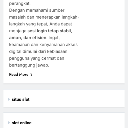
perangkat.
Dengan memahami sumber
masalah dan menerapkan langkah-
langkah yang tepat, Anda dapat
menjaga
sesi login tetap stabil,
aman, dan efisien
. Ingat,
keamanan dan kenyamanan akses
digital dimulai dari kebiasaan
pengguna yang cermat dan
bertanggung jawab.
Read More
situs slot
slot online