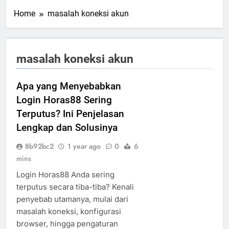
Home
masalah koneksi akun
masalah koneksi akun
Apa yang Menyebabkan
Login Horas88 Sering
Terputus? Ini Penjelasan
Lengkap dan Solusinya
8b92bc2
1 year ago
0
6
mins
Login Horas88 Anda sering
terputus secara tiba-tiba? Kenali
penyebab utamanya, mulai dari
masalah koneksi, konfigurasi
browser, hingga pengaturan