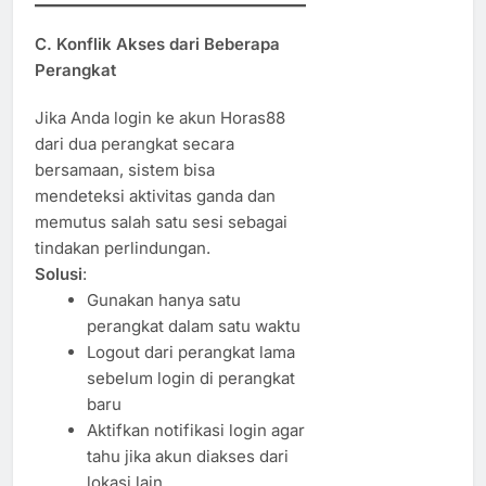
C.
Konflik Akses dari Beberapa
Perangkat
Jika Anda login ke akun Horas88
dari dua perangkat secara
bersamaan, sistem bisa
mendeteksi aktivitas ganda dan
memutus salah satu sesi sebagai
tindakan perlindungan.
Solusi
:
Gunakan hanya satu
perangkat dalam satu waktu
Logout dari perangkat lama
sebelum login di perangkat
baru
Aktifkan notifikasi login agar
tahu jika akun diakses dari
lokasi lain