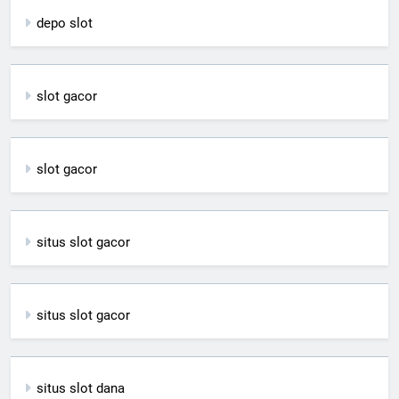
depo slot
slot gacor
slot gacor
situs slot gacor
situs slot gacor
situs slot dana