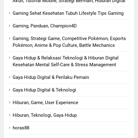
Akun, Tutorial Mobile, Strategi Bermain, Hiburan Digital
Gaming Sehat Kesehatan Tubuh Lifestyle Tips Gaming
Gaming, Panduan, Champion4D
Gaming, Strategi Game, Competitive Pokémon, Esports
Pokémon, Anime & Pop Culture, Battle Mechanics
Gaya Hidup & Relaksasi Teknologi & Hiburan Digital
Kesehatan Mental Self-Care & Stress Management
Gaya Hidup Digital & Perilaku Pemain
Gaya Hidup Digital & Teknologi
Hiburan, Game, User Experience
Hiburan, Teknologi, Gaya Hidup
horas88