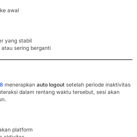
 ke awal
r yang stabil
 atau sering berganti
88
menerapkan
auto logout
setelah periode inaktivitas
nteraksi dalam rentang waktu tersebut, sesi akan
un.
akan platform