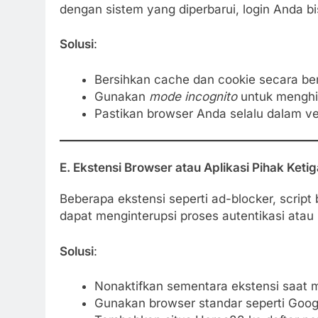
dengan sistem yang diperbarui, login Anda bi
Solusi
:
Bersihkan cache dan cookie secara be
Gunakan
mode incognito
untuk menghin
Pastikan browser Anda selalu dalam ve
E.
Ekstensi Browser atau Aplikasi Pihak Ketig
Beberapa ekstensi seperti ad-blocker, script 
dapat menginterupsi proses autentikasi atau
Solusi
:
Nonaktifkan sementara ekstensi saat
Gunakan browser standar seperti Googl