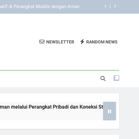
atif di Perangkat Mobile dengan Aman
Perangkat Pribadi dan Koneksi Stabil
 Akses yang Aman dan Mudah Dipahami
NEWSLETTER
RANDOM NEWS
ng Sebelum Mengakses TIARA4D Login
atif di Perangkat Mobile dengan Aman
Perangkat Pribadi dan Koneksi Stabil
 Akses yang Aman dan Mudah Dipahami
erangkat Pribadi dan Koneksi Stabil
Panduan Praktis 
2 Months Ago