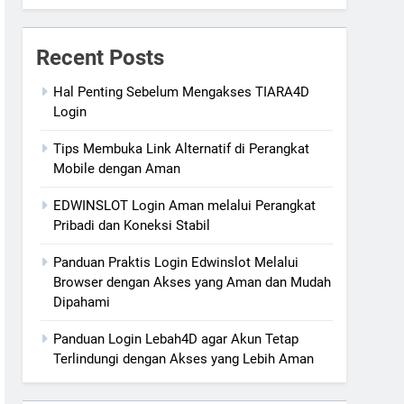
Recent Posts
Hal Penting Sebelum Mengakses TIARA4D
Login
Tips Membuka Link Alternatif di Perangkat
Mobile dengan Aman
EDWINSLOT Login Aman melalui Perangkat
Pribadi dan Koneksi Stabil
Panduan Praktis Login Edwinslot Melalui
Browser dengan Akses yang Aman dan Mudah
Dipahami
Panduan Login Lebah4D agar Akun Tetap
Terlindungi dengan Akses yang Lebih Aman