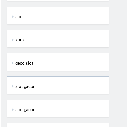
slot
situs
depo slot
slot gacor
slot gacor