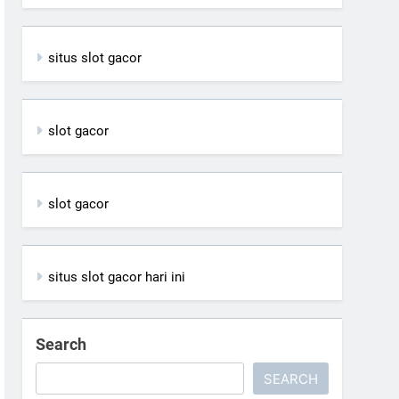
situs slot gacor
slot gacor
slot gacor
situs slot gacor hari ini
Search
SEARCH