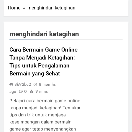
Home
menghindari ketagihan
menghindari ketagihan
Cara Bermain Game Online
Tanpa Menjadi Ketagihan:
Tips untuk Pengalaman
Bermain yang Sehat
8b92bc2
8 months
ago
0
9 mins
Pelajari cara bermain game online
tanpa menjadi ketagihan! Temukan
tips dan trik untuk menjaga
keseimbangan dalam bermain
game agar tetap menyenangkan