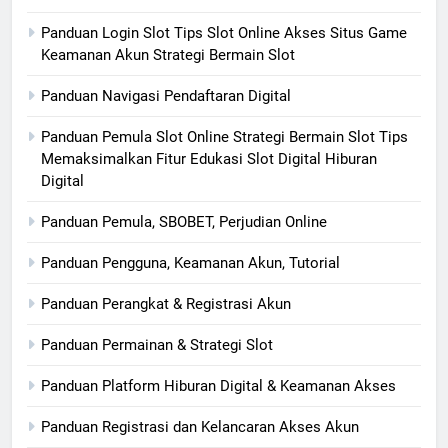
Panduan Login Slot Tips Slot Online Akses Situs Game
Keamanan Akun Strategi Bermain Slot
Panduan Navigasi Pendaftaran Digital
Panduan Pemula Slot Online Strategi Bermain Slot Tips
Memaksimalkan Fitur Edukasi Slot Digital Hiburan
Digital
Panduan Pemula, SBOBET, Perjudian Online
Panduan Pengguna, Keamanan Akun, Tutorial
Panduan Perangkat & Registrasi Akun
Panduan Permainan & Strategi Slot
Panduan Platform Hiburan Digital & Keamanan Akses
Panduan Registrasi dan Kelancaran Akses Akun