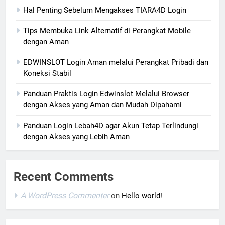
Hal Penting Sebelum Mengakses TIARA4D Login
Tips Membuka Link Alternatif di Perangkat Mobile
dengan Aman
EDWINSLOT Login Aman melalui Perangkat Pribadi dan
Koneksi Stabil
Panduan Praktis Login Edwinslot Melalui Browser
dengan Akses yang Aman dan Mudah Dipahami
Panduan Login Lebah4D agar Akun Tetap Terlindungi
dengan Akses yang Lebih Aman
Recent Comments
A WordPress Commenter
on
Hello world!