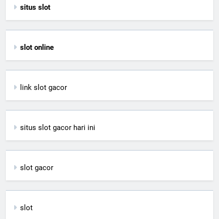
situs slot
slot online
link slot gacor
situs slot gacor hari ini
slot gacor
slot