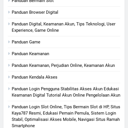
Panduan Bermain Slot
Panduan Browser Digital
Panduan Digital, Keamanan Akun, Tips Teknologi, User
Experience, Game Online
Panduan Game
Panduan Keamanan
Panduan Keamanan, Perjudian Online, Keamanan Akun
Panduan Kendala Akses
Panduan Login Pengguna Stabilitas Akses Akun Edukasi
Keamanan Digital Tutorial Akun Online Pengelolaan Akun
Panduan Login Slot Online, Tips Bermain Slot di HP, Situs
Kaya787 Resmi, Edukasi Pemain Pemula, Sistem Login
Stabil, Optimalisasi Akses Mobile, Navigasi Situs Ramah
Smartphone