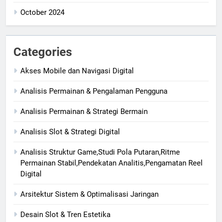
October 2024
Categories
Akses Mobile dan Navigasi Digital
Analisis Permainan & Pengalaman Pengguna
Analisis Permainan & Strategi Bermain
Analisis Slot & Strategi Digital
Analisis Struktur Game,Studi Pola Putaran,Ritme
Permainan Stabil,Pendekatan Analitis,Pengamatan Reel
Digital
Arsitektur Sistem & Optimalisasi Jaringan
Desain Slot & Tren Estetika