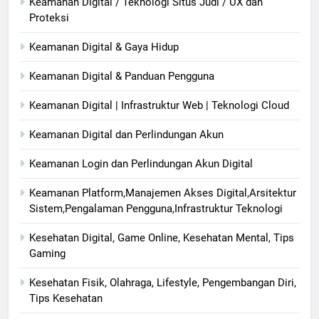
Keamanan Digital / Teknologi Situs Judi / UX dan
Proteksi
Keamanan Digital & Gaya Hidup
Keamanan Digital & Panduan Pengguna
Keamanan Digital | Infrastruktur Web | Teknologi Cloud
Keamanan Digital dan Perlindungan Akun
Keamanan Login dan Perlindungan Akun Digital
Keamanan Platform,Manajemen Akses Digital,Arsitektur
Sistem,Pengalaman Pengguna,Infrastruktur Teknologi
Kesehatan Digital, Game Online, Kesehatan Mental, Tips
Gaming
Kesehatan Fisik, Olahraga, Lifestyle, Pengembangan Diri,
Tips Kesehatan