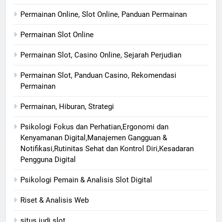
Permainan Online, Slot Online, Panduan Permainan
Permainan Slot Online
Permainan Slot, Casino Online, Sejarah Perjudian
Permainan Slot, Panduan Casino, Rekomendasi
Permainan
Permainan, Hiburan, Strategi
Psikologi Fokus dan Perhatian,Ergonomi dan
Kenyamanan Digital,Manajemen Gangguan &
Notifikasi,Rutinitas Sehat dan Kontrol Diri,Kesadaran
Pengguna Digital
Psikologi Pemain & Analisis Slot Digital
Riset & Analisis Web
situs judi slot