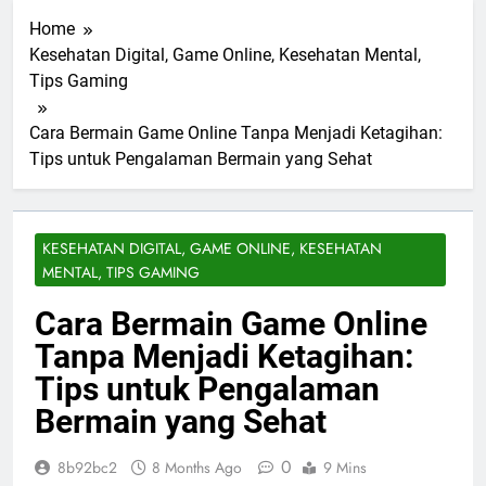
Home
Kesehatan Digital, Game Online, Kesehatan Mental,
Tips Gaming
Cara Bermain Game Online Tanpa Menjadi Ketagihan:
Tips untuk Pengalaman Bermain yang Sehat
KESEHATAN DIGITAL, GAME ONLINE, KESEHATAN
MENTAL, TIPS GAMING
Cara Bermain Game Online
Tanpa Menjadi Ketagihan:
Tips untuk Pengalaman
Bermain yang Sehat
0
8b92bc2
8 Months Ago
9 Mins