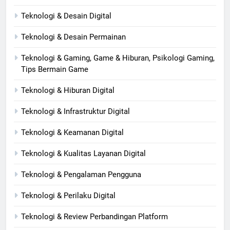
Teknologi & Desain Digital
Teknologi & Desain Permainan
Teknologi & Gaming, Game & Hiburan, Psikologi Gaming,
Tips Bermain Game
Teknologi & Hiburan Digital
Teknologi & Infrastruktur Digital
Teknologi & Keamanan Digital
Teknologi & Kualitas Layanan Digital
Teknologi & Pengalaman Pengguna
Teknologi & Perilaku Digital
Teknologi & Review Perbandingan Platform