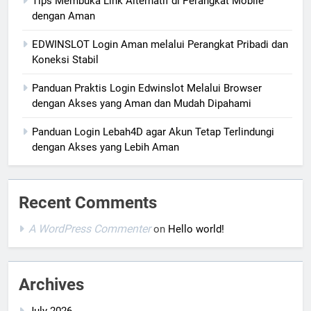
Tips Membuka Link Alternatif di Perangkat Mobile
dengan Aman
EDWINSLOT Login Aman melalui Perangkat Pribadi dan
Koneksi Stabil
Panduan Praktis Login Edwinslot Melalui Browser
dengan Akses yang Aman dan Mudah Dipahami
Panduan Login Lebah4D agar Akun Tetap Terlindungi
dengan Akses yang Lebih Aman
Recent Comments
A WordPress Commenter
on
Hello world!
Archives