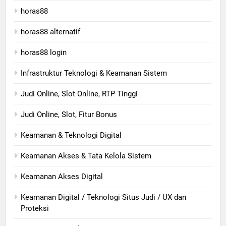
horas88
horas88 alternatif
horas88 login
Infrastruktur Teknologi & Keamanan Sistem
Judi Online, Slot Online, RTP Tinggi
Judi Online, Slot, Fitur Bonus
Keamanan & Teknologi Digital
Keamanan Akses & Tata Kelola Sistem
Keamanan Akses Digital
Keamanan Digital / Teknologi Situs Judi / UX dan
Proteksi