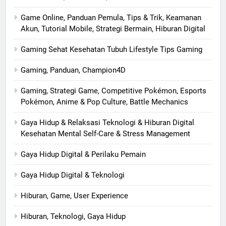
Game Online, Panduan Pemula, Tips & Trik, Keamanan
Akun, Tutorial Mobile, Strategi Bermain, Hiburan Digital
Gaming Sehat Kesehatan Tubuh Lifestyle Tips Gaming
Gaming, Panduan, Champion4D
Gaming, Strategi Game, Competitive Pokémon, Esports
Pokémon, Anime & Pop Culture, Battle Mechanics
Gaya Hidup & Relaksasi Teknologi & Hiburan Digital
Kesehatan Mental Self-Care & Stress Management
Gaya Hidup Digital & Perilaku Pemain
Gaya Hidup Digital & Teknologi
Hiburan, Game, User Experience
Hiburan, Teknologi, Gaya Hidup