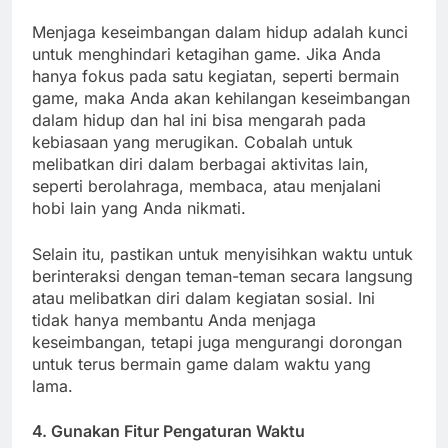
Menjaga keseimbangan dalam hidup adalah kunci
untuk menghindari ketagihan game. Jika Anda
hanya fokus pada satu kegiatan, seperti bermain
game, maka Anda akan kehilangan keseimbangan
dalam hidup dan hal ini bisa mengarah pada
kebiasaan yang merugikan. Cobalah untuk
melibatkan diri dalam berbagai aktivitas lain,
seperti berolahraga, membaca, atau menjalani
hobi lain yang Anda nikmati.
Selain itu, pastikan untuk menyisihkan waktu untuk
berinteraksi dengan teman-teman secara langsung
atau melibatkan diri dalam kegiatan sosial. Ini
tidak hanya membantu Anda menjaga
keseimbangan, tetapi juga mengurangi dorongan
untuk terus bermain game dalam waktu yang
lama.
4.
Gunakan Fitur Pengaturan Waktu