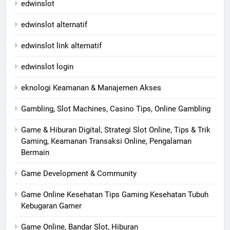
edwinslot
edwinslot alternatif
edwinslot link alternatif
edwinslot login
eknologi Keamanan & Manajemen Akses
Gambling, Slot Machines, Casino Tips, Online Gambling
Game & Hiburan Digital, Strategi Slot Online, Tips & Trik
Gaming, Keamanan Transaksi Online, Pengalaman
Bermain
Game Development & Community
Game Online Kesehatan Tips Gaming Kesehatan Tubuh
Kebugaran Gamer
Game Online, Bandar Slot, Hiburan