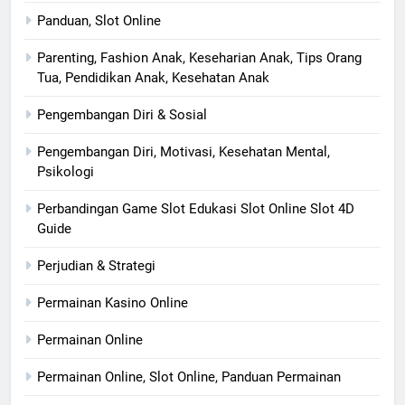
Panduan, Slot Online
Parenting, Fashion Anak, Keseharian Anak, Tips Orang
Tua, Pendidikan Anak, Kesehatan Anak
Pengembangan Diri & Sosial
Pengembangan Diri, Motivasi, Kesehatan Mental,
Psikologi
Perbandingan Game Slot Edukasi Slot Online Slot 4D
Guide
Perjudian & Strategi
Permainan Kasino Online
Permainan Online
Permainan Online, Slot Online, Panduan Permainan