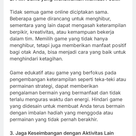
Tidak semua game online diciptakan sama.
Beberapa game dirancang untuk menghibur,
sementara yang lain dapat mengasah keterampilan
berpikir, kreativitas, atau kemampuan bekerja
dalam tim. Memilih game yang tidak hanya
menghibur, tetapi juga memberikan manfaat positif
bagi otak Anda, bisa menjadi cara yang baik untuk
menghindari ketagihan.
Game edukatif atau game yang berfokus pada
pengembangan keterampilan seperti teka-teki atau
permainan strategi, dapat memberikan
pengalaman bermain yang bermanfaat dan tidak
terlalu menguras waktu dan energi. Hindari game
yang didesain untuk membuat Anda terus bermain
dengan imbalan hadiah yang menggoda atau
permainan yang tidak pernah berakhir.
3.
Jaga Keseimbangan dengan Aktivitas Lain