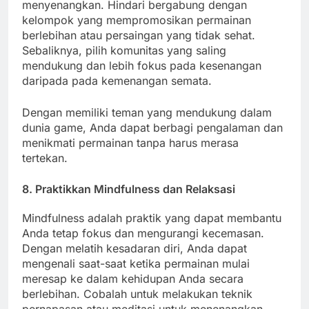
menyenangkan. Hindari bergabung dengan
kelompok yang mempromosikan permainan
berlebihan atau persaingan yang tidak sehat.
Sebaliknya, pilih komunitas yang saling
mendukung dan lebih fokus pada kesenangan
daripada pada kemenangan semata.
Dengan memiliki teman yang mendukung dalam
dunia game, Anda dapat berbagi pengalaman dan
menikmati permainan tanpa harus merasa
tertekan.
8.
Praktikkan Mindfulness dan Relaksasi
Mindfulness adalah praktik yang dapat membantu
Anda tetap fokus dan mengurangi kecemasan.
Dengan melatih kesadaran diri, Anda dapat
mengenali saat-saat ketika permainan mulai
meresap ke dalam kehidupan Anda secara
berlebihan. Cobalah untuk melakukan teknik