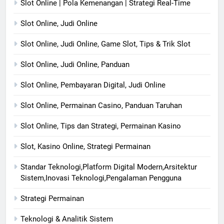
Slot Online | Pola Kemenangan | Strategi Real-Time
Slot Online, Judi Online
Slot Online, Judi Online, Game Slot, Tips & Trik Slot
Slot Online, Judi Online, Panduan
Slot Online, Pembayaran Digital, Judi Online
Slot Online, Permainan Casino, Panduan Taruhan
Slot Online, Tips dan Strategi, Permainan Kasino
Slot, Kasino Online, Strategi Permainan
Standar Teknologi,Platform Digital Modern,Arsitektur
Sistem,Inovasi Teknologi,Pengalaman Pengguna
Strategi Permainan
Teknologi & Analitik Sistem