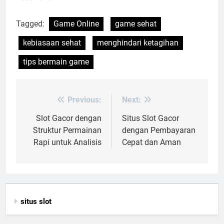
Tagged:
Game Online
game sehat
kebiasaan sehat
menghindari ketagihan
tips bermain game
Previous:
Next:
Post
navigation
Slot Gacor dengan
Situs Slot Gacor
Struktur Permainan
dengan Pembayaran
Rapi untuk Analisis
Cepat dan Aman
situs slot