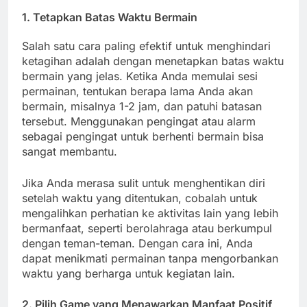
1.
Tetapkan Batas Waktu Bermain
Salah satu cara paling efektif untuk menghindari
ketagihan adalah dengan menetapkan batas waktu
bermain yang jelas. Ketika Anda memulai sesi
permainan, tentukan berapa lama Anda akan
bermain, misalnya 1-2 jam, dan patuhi batasan
tersebut. Menggunakan pengingat atau alarm
sebagai pengingat untuk berhenti bermain bisa
sangat membantu.
Jika Anda merasa sulit untuk menghentikan diri
setelah waktu yang ditentukan, cobalah untuk
mengalihkan perhatian ke aktivitas lain yang lebih
bermanfaat, seperti berolahraga atau berkumpul
dengan teman-teman. Dengan cara ini, Anda
dapat menikmati permainan tanpa mengorbankan
waktu yang berharga untuk kegiatan lain.
2.
Pilih Game yang Menawarkan Manfaat Positif