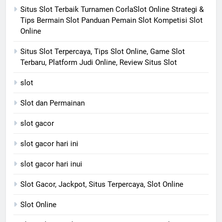
Situs Slot Terbaik Turnamen CorlaSlot Online Strategi &
Tips Bermain Slot Panduan Pemain Slot Kompetisi Slot
Online
Situs Slot Terpercaya, Tips Slot Online, Game Slot
Terbaru, Platform Judi Online, Review Situs Slot
slot
Slot dan Permainan
slot gacor
slot gacor hari ini
slot gacor hari inui
Slot Gacor, Jackpot, Situs Terpercaya, Slot Online
Slot Online