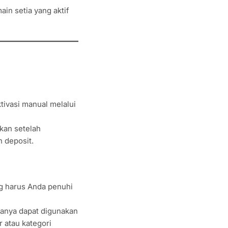
ain setia yang aktif
ivasi manual melalui
kan setelah
 deposit.
g harus Anda penuhi
anya dapat digunakan
r atau kategori