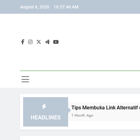
Skip
August 6, 2026
10:37:47 AM
to
content
Lac
Temukan Ko
ARA4D Login
Tips Membuka Link Alternatif di Perangk
1 Month Ago
HEADLINES