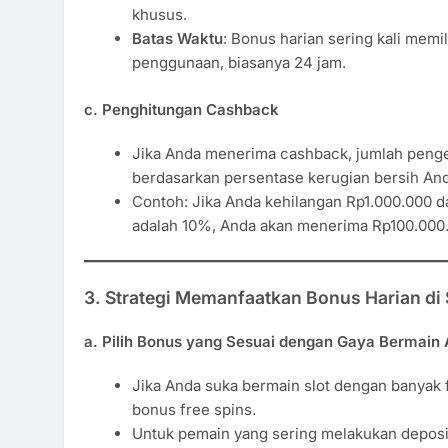
khusus.
Batas Waktu
: Bonus harian sering kali memil
penggunaan, biasanya 24 jam.
c. Penghitungan Cashback
Jika Anda menerima cashback, jumlah penge
berdasarkan persentase kerugian bersih And
Contoh: Jika Anda kehilangan Rp1.000.000 d
adalah 10%, Anda akan menerima Rp100.000
3. Strategi Memanfaatkan Bonus Harian di 
a. Pilih Bonus yang Sesuai dengan Gaya Bermain
Jika Anda suka bermain slot dengan banyak f
bonus free spins.
Untuk pemain yang sering melakukan deposi