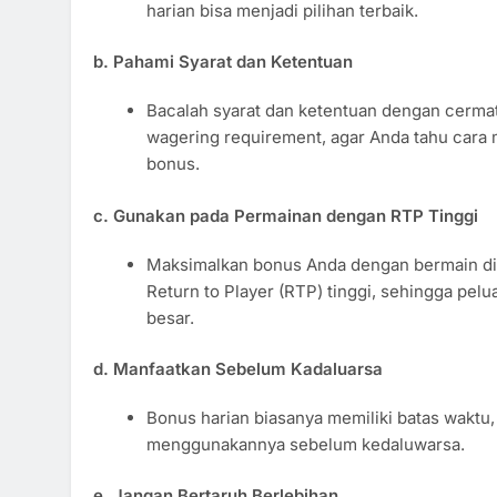
harian bisa menjadi pilihan terbaik.
b. Pahami Syarat dan Ketentuan
Bacalah syarat dan ketentuan dengan cerma
wagering requirement, agar Anda tahu cara
bonus.
c. Gunakan pada Permainan dengan RTP Tinggi
Maksimalkan bonus Anda dengan bermain di 
Return to Player (RTP) tinggi, sehingga pel
besar.
d. Manfaatkan Sebelum Kadaluarsa
Bonus harian biasanya memiliki batas waktu,
menggunakannya sebelum kedaluwarsa.
e. Jangan Bertaruh Berlebihan