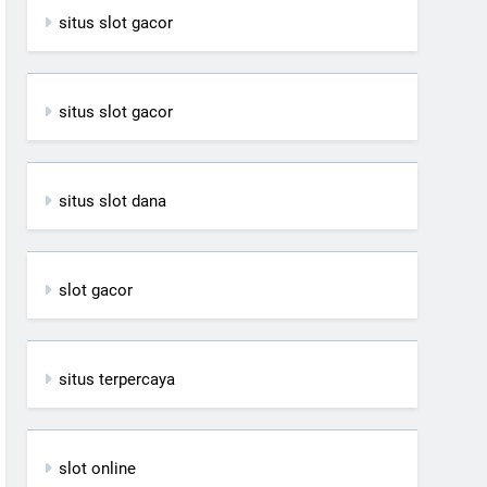
situs slot gacor
situs slot gacor
situs slot dana
slot gacor
situs terpercaya
slot online