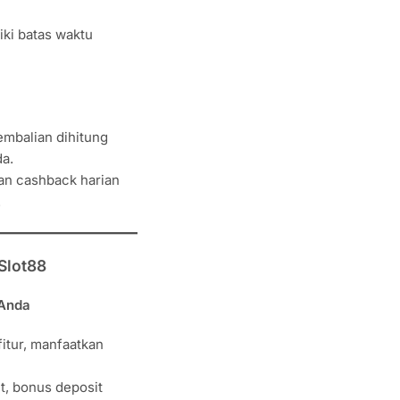
iki batas waktu
mbalian dihitung
a.
an cashback harian
.
Slot88
 Anda
itur, manfaatkan
t, bonus deposit