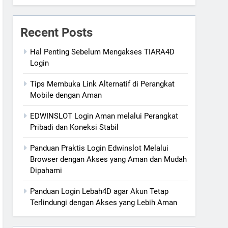
Recent Posts
Hal Penting Sebelum Mengakses TIARA4D
Login
Tips Membuka Link Alternatif di Perangkat
Mobile dengan Aman
EDWINSLOT Login Aman melalui Perangkat
Pribadi dan Koneksi Stabil
Panduan Praktis Login Edwinslot Melalui
Browser dengan Akses yang Aman dan Mudah
Dipahami
Panduan Login Lebah4D agar Akun Tetap
Terlindungi dengan Akses yang Lebih Aman