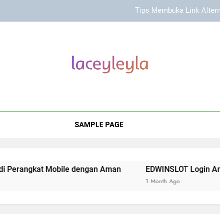
Tips Membuka Link Altern
EDWINSLOT Login Aman melalui 
Panduan Praktis Login Edwinslot Melalui Browser dengan
Hal Penti
ey Leyla
Tips Membuka Link Altern
leksi Fashion Wanita Stylish Di Lacey Leyla.
EDWINSLOT Login Aman melalui 
SAMPLE PAGE
Panduan Praktis Login Edwinslot Melalui Browser dengan
at Mobile dengan Aman
EDWINSLOT Login Aman melalui P
1 Month Ago