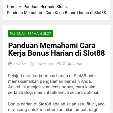
Home
Panduan Bermain Slot
Panduan Memahami Cara Kerja Bonus Harian di Slot88
PANDUAN BERMAIN SLOT
Panduan Memahami Cara
Kerja Bonus Harian di Slot88
0
8b92bc2
2 Years Ago
7 Mins
Pelajari cara kerja bonus harian di Slot88 untuk
memaksimalkan pengalaman bermain Anda.
Artikel ini menjelaskan jenis bonus, cara klaim,
serta strategi memanfaatkannya secara optimal.
Bonus harian di
Slot88
adalah salah satu fitur yang
dirancang untuk memberikan nilai tambah bagi