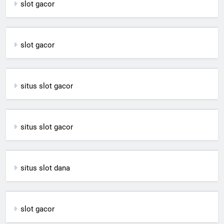
slot gacor
slot gacor
situs slot gacor
situs slot gacor
situs slot dana
slot gacor