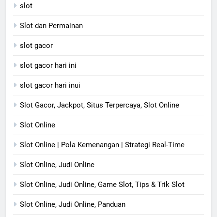
slot
Slot dan Permainan
slot gacor
slot gacor hari ini
slot gacor hari inui
Slot Gacor, Jackpot, Situs Terpercaya, Slot Online
Slot Online
Slot Online | Pola Kemenangan | Strategi Real-Time
Slot Online, Judi Online
Slot Online, Judi Online, Game Slot, Tips & Trik Slot
Slot Online, Judi Online, Panduan