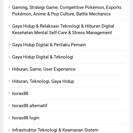
Gaming, Strategi Game, Competitive Pokémon, Esports
Pokémon, Anime & Pop Culture, Battle Mechanics
Gaya Hidup & Relaksasi Teknologi & Hiburan Digital
Kesehatan Mental Self-Care & Stress Management
Gaya Hidup Digital & Perilaku Pemain
Gaya Hidup Digital & Teknologi
Hiburan, Game, User Experience
Hiburan, Teknologi, Gaya Hidup
horas88
horas88 alternatif
horas88 login
Infrastruktur Teknologi & Keamanan Sistem