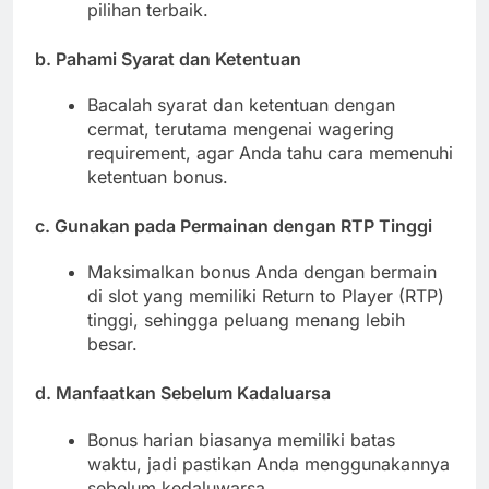
pilihan terbaik.
b. Pahami Syarat dan Ketentuan
Bacalah syarat dan ketentuan dengan
cermat, terutama mengenai wagering
requirement, agar Anda tahu cara memenuhi
ketentuan bonus.
c. Gunakan pada Permainan dengan RTP Tinggi
Maksimalkan bonus Anda dengan bermain
di slot yang memiliki Return to Player (RTP)
tinggi, sehingga peluang menang lebih
besar.
d. Manfaatkan Sebelum Kadaluarsa
Bonus harian biasanya memiliki batas
waktu, jadi pastikan Anda menggunakannya
sebelum kedaluwarsa.