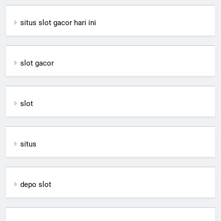
situs slot gacor hari ini
slot gacor
slot
situs
depo slot