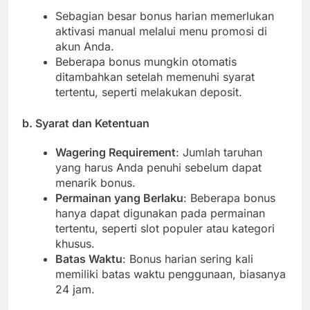
Sebagian besar bonus harian memerlukan
aktivasi manual melalui menu promosi di
akun Anda.
Beberapa bonus mungkin otomatis
ditambahkan setelah memenuhi syarat
tertentu, seperti melakukan deposit.
b. Syarat dan Ketentuan
Wagering Requirement
: Jumlah taruhan
yang harus Anda penuhi sebelum dapat
menarik bonus.
Permainan yang Berlaku
: Beberapa bonus
hanya dapat digunakan pada permainan
tertentu, seperti slot populer atau kategori
khusus.
Batas Waktu
: Bonus harian sering kali
memiliki batas waktu penggunaan, biasanya
24 jam.