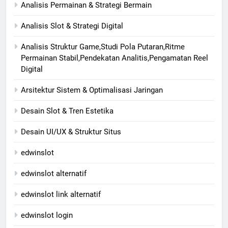
Analisis Permainan & Strategi Bermain
Analisis Slot & Strategi Digital
Analisis Struktur Game,Studi Pola Putaran,Ritme
Permainan Stabil,Pendekatan Analitis,Pengamatan Reel
Digital
Arsitektur Sistem & Optimalisasi Jaringan
Desain Slot & Tren Estetika
Desain UI/UX & Struktur Situs
edwinslot
edwinslot alternatif
edwinslot link alternatif
edwinslot login