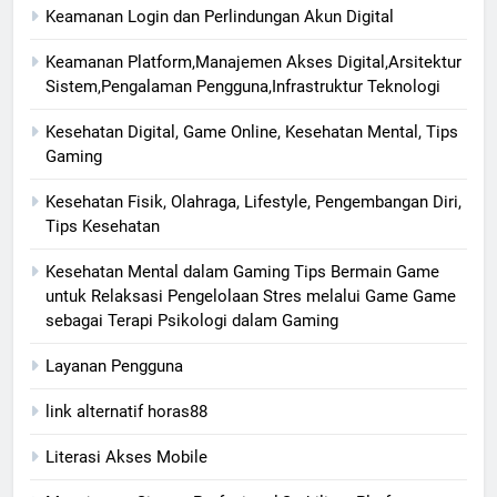
Keamanan Login dan Perlindungan Akun Digital
Keamanan Platform,Manajemen Akses Digital,Arsitektur
Sistem,Pengalaman Pengguna,Infrastruktur Teknologi
Kesehatan Digital, Game Online, Kesehatan Mental, Tips
Gaming
Kesehatan Fisik, Olahraga, Lifestyle, Pengembangan Diri,
Tips Kesehatan
Kesehatan Mental dalam Gaming Tips Bermain Game
untuk Relaksasi Pengelolaan Stres melalui Game Game
sebagai Terapi Psikologi dalam Gaming
Layanan Pengguna
link alternatif horas88
Literasi Akses Mobile