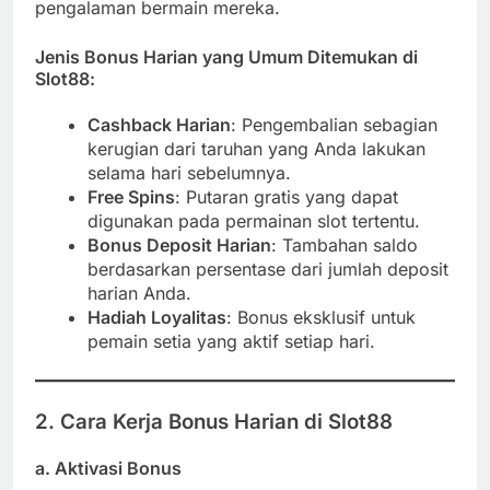
pengalaman bermain mereka.
Jenis Bonus Harian yang Umum Ditemukan di
Slot88
:
Cashback Harian
: Pengembalian sebagian
kerugian dari taruhan yang Anda lakukan
selama hari sebelumnya.
Free Spins
: Putaran gratis yang dapat
digunakan pada permainan slot tertentu.
Bonus Deposit Harian
: Tambahan saldo
berdasarkan persentase dari jumlah deposit
harian Anda.
Hadiah Loyalitas
: Bonus eksklusif untuk
pemain setia yang aktif setiap hari.
2. Cara Kerja Bonus Harian di Slot88
a. Aktivasi Bonus