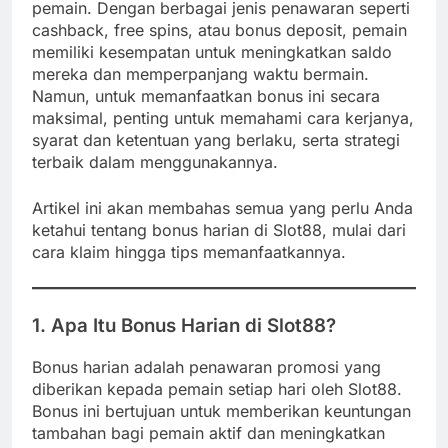
pemain. Dengan berbagai jenis penawaran seperti
cashback, free spins, atau bonus deposit, pemain
memiliki kesempatan untuk meningkatkan saldo
mereka dan memperpanjang waktu bermain.
Namun, untuk memanfaatkan bonus ini secara
maksimal, penting untuk memahami cara kerjanya,
syarat dan ketentuan yang berlaku, serta strategi
terbaik dalam menggunakannya.
Artikel ini akan membahas semua yang perlu Anda
ketahui tentang bonus harian di Slot88, mulai dari
cara klaim hingga tips memanfaatkannya.
1. Apa Itu Bonus Harian di Slot88?
Bonus harian adalah penawaran promosi yang
diberikan kepada pemain setiap hari oleh Slot88.
Bonus ini bertujuan untuk memberikan keuntungan
tambahan bagi pemain aktif dan meningkatkan