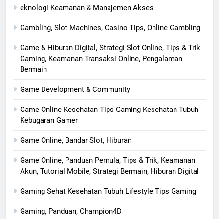
eknologi Keamanan & Manajemen Akses
Gambling, Slot Machines, Casino Tips, Online Gambling
Game & Hiburan Digital, Strategi Slot Online, Tips & Trik
Gaming, Keamanan Transaksi Online, Pengalaman
Bermain
Game Development & Community
Game Online Kesehatan Tips Gaming Kesehatan Tubuh
Kebugaran Gamer
Game Online, Bandar Slot, Hiburan
Game Online, Panduan Pemula, Tips & Trik, Keamanan
Akun, Tutorial Mobile, Strategi Bermain, Hiburan Digital
Gaming Sehat Kesehatan Tubuh Lifestyle Tips Gaming
Gaming, Panduan, Champion4D