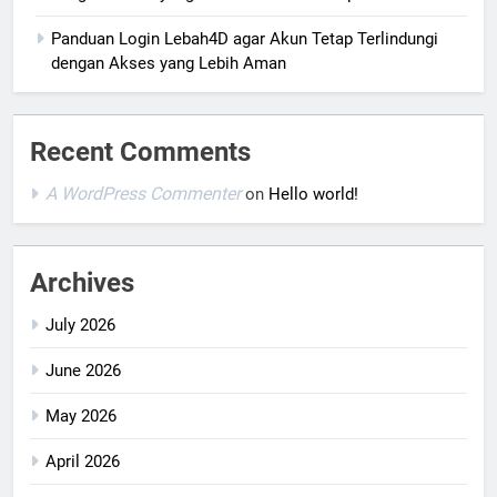
Panduan Login Lebah4D agar Akun Tetap Terlindungi
dengan Akses yang Lebih Aman
Recent Comments
A WordPress Commenter
on
Hello world!
Archives
July 2026
June 2026
May 2026
April 2026