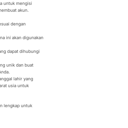
ta untuk mengisi
 membuat akun.
esuai dengan
ena ini akan digunakan
ang dapat dihubungi
ang unik dan buat
Anda.
nggal lahir yang
rat usia untuk
n lengkap untuk