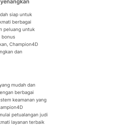
nyenangkan
udah siap untuk
kmati berbagai
n peluang untuk
, bonus
hkan, Champion4D
angkan dan
 yang mudah dan
Dengan berbagai
istem keamanan yang
Champion4D
lai petualangan judi
kmati layanan terbaik