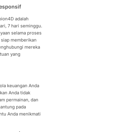
esponsif
mpion4D adalah
ri, 7 hari seminggu.
nyaan selama proses
n siap memberikan
menghubungi mereka
ntuan yang
lola keuangan Anda
kan Anda tidak
lam permainan, dan
gantung pada
ntu Anda menikmati