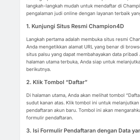
langkah-langkah mudah untuk mendaftar di Champ
pengalaman judi online dengan layanan terbaik yan
1.
Kunjungi Situs Resmi Champion4D
Langkah pertama adalah membuka situs resmi Cha
Anda mengetikkan alamat URL yang benar di brows
situs palsu yang dapat membahayakan data pribadi 
halaman utama terbuka, Anda siap untuk melanjutk
berikutnya.
2.
Klik Tombol “Daftar”
Di halaman utama, Anda akan melihat tombol “Daftar
sudut kanan atas. Klik tombol ini untuk melanjutka
pendaftaran akun baru. Tombol ini akan mengarah
formulir pendaftaran.
3.
Isi Formulir Pendaftaran dengan Data ya