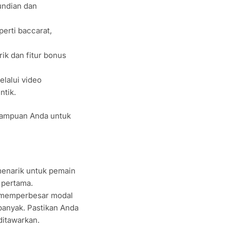
undian dan
perti baccarat,
ik dan fitur bonus
elalui video
ntik.
mampuan Anda untuk
enarik untuk pemain
 pertama.
k memperbesar modal
banyak. Pastikan Anda
ditawarkan.