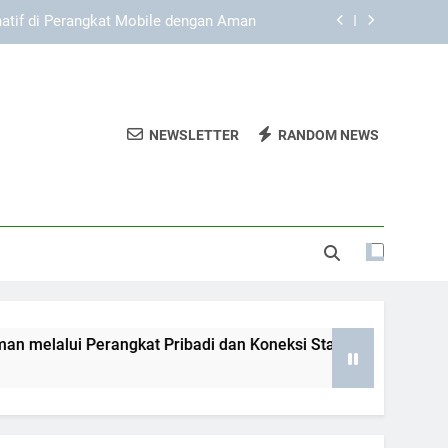
atif di Perangkat Mobile dengan Aman
Perangkat Pribadi dan Koneksi Stabil
 Akses yang Aman dan Mudah Dipahami
NEWSLETTER
RANDOM NEWS
ng Sebelum Mengakses TIARA4D Login
atif di Perangkat Mobile dengan Aman
Perangkat Pribadi dan Koneksi Stabil
 Akses yang Aman dan Mudah Dipahami
erangkat Pribadi dan Koneksi Stabil
Panduan Praktis 
2 Months Ago