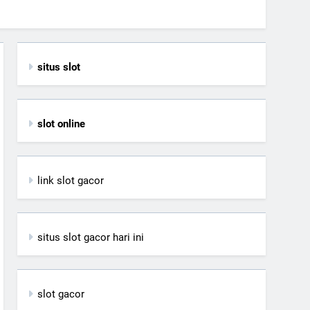
situs slot
slot online
link slot gacor
situs slot gacor hari ini
slot gacor