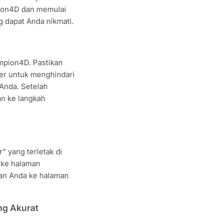
ion4D dan memulai
g dapat Anda nikmati.
mpion4D. Pastikan
er untuk menghindari
Anda. Setelah
an ke langkah
” yang terletak di
n ke halaman
kan Anda ke halaman
ng Akurat