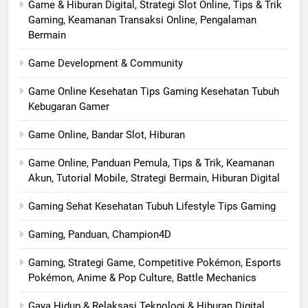
Game & Hiburan Digital, Strategi Slot Online, Tips & Trik
Gaming, Keamanan Transaksi Online, Pengalaman
Bermain
Game Development & Community
Game Online Kesehatan Tips Gaming Kesehatan Tubuh
Kebugaran Gamer
Game Online, Bandar Slot, Hiburan
Game Online, Panduan Pemula, Tips & Trik, Keamanan
Akun, Tutorial Mobile, Strategi Bermain, Hiburan Digital
Gaming Sehat Kesehatan Tubuh Lifestyle Tips Gaming
Gaming, Panduan, Champion4D
Gaming, Strategi Game, Competitive Pokémon, Esports
Pokémon, Anime & Pop Culture, Battle Mechanics
Gaya Hidup & Relaksasi Teknologi & Hiburan Digital