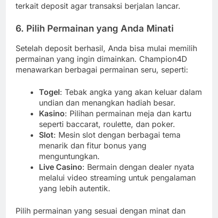
terkait deposit agar transaksi berjalan lancar.
6.
Pilih Permainan yang Anda Minati
Setelah deposit berhasil, Anda bisa mulai memilih
permainan yang ingin dimainkan. Champion4D
menawarkan berbagai permainan seru, seperti:
Togel
: Tebak angka yang akan keluar dalam
undian dan menangkan hadiah besar.
Kasino
: Pilihan permainan meja dan kartu
seperti baccarat, roulette, dan poker.
Slot
: Mesin slot dengan berbagai tema
menarik dan fitur bonus yang
menguntungkan.
Live Casino
: Bermain dengan dealer nyata
melalui video streaming untuk pengalaman
yang lebih autentik.
Pilih permainan yang sesuai dengan minat dan