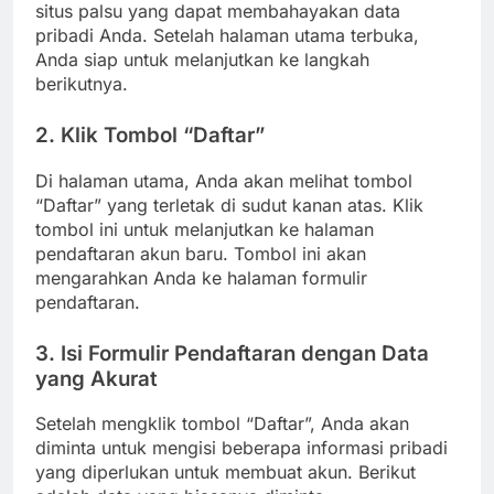
situs palsu yang dapat membahayakan data
pribadi Anda. Setelah halaman utama terbuka,
Anda siap untuk melanjutkan ke langkah
berikutnya.
2.
Klik Tombol “Daftar”
Di halaman utama, Anda akan melihat tombol
“Daftar” yang terletak di sudut kanan atas. Klik
tombol ini untuk melanjutkan ke halaman
pendaftaran akun baru. Tombol ini akan
mengarahkan Anda ke halaman formulir
pendaftaran.
3.
Isi Formulir Pendaftaran dengan Data
yang Akurat
Setelah mengklik tombol “Daftar”, Anda akan
diminta untuk mengisi beberapa informasi pribadi
yang diperlukan untuk membuat akun. Berikut