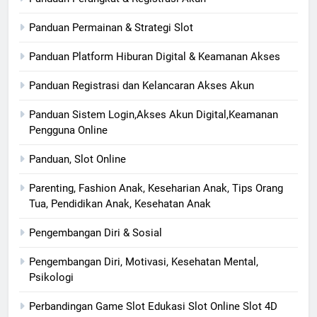
Panduan Permainan & Strategi Slot
Panduan Platform Hiburan Digital & Keamanan Akses
Panduan Registrasi dan Kelancaran Akses Akun
Panduan Sistem Login,Akses Akun Digital,Keamanan
Pengguna Online
Panduan, Slot Online
Parenting, Fashion Anak, Keseharian Anak, Tips Orang
Tua, Pendidikan Anak, Kesehatan Anak
Pengembangan Diri & Sosial
Pengembangan Diri, Motivasi, Kesehatan Mental,
Psikologi
Perbandingan Game Slot Edukasi Slot Online Slot 4D