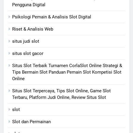
Pengguna Digital
Psikologi Pemain & Analisis Slot Digital
Riset & Analisis Web
situs judi slot
situs slot gacor
Situs Slot Terbaik Turnamen CorlaSlot Online Strategi &
Tips Bermain Slot Panduan Pemain Slot Kompetisi Slot
Online
Situs Slot Terpercaya, Tips Slot Online, Game Slot
Terbaru, Platform Judi Online, Review Situs Slot
slot
Slot dan Permainan