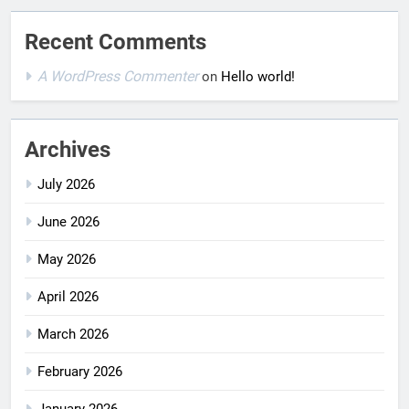
Recent Comments
A WordPress Commenter
on
Hello world!
Archives
July 2026
June 2026
May 2026
April 2026
March 2026
February 2026