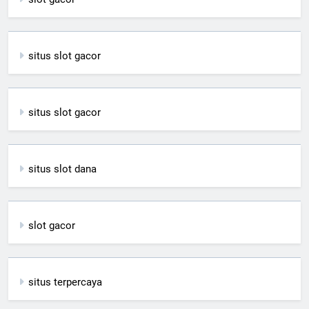
situs slot gacor
situs slot gacor
situs slot dana
slot gacor
situs terpercaya