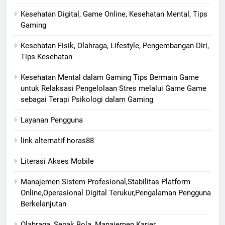
Kesehatan Digital, Game Online, Kesehatan Mental, Tips
Gaming
Kesehatan Fisik, Olahraga, Lifestyle, Pengembangan Diri,
Tips Kesehatan
Kesehatan Mental dalam Gaming Tips Bermain Game
untuk Relaksasi Pengelolaan Stres melalui Game Game
sebagai Terapi Psikologi dalam Gaming
Layanan Pengguna
link alternatif horas88
Literasi Akses Mobile
Manajemen Sistem Profesional,Stabilitas Platform
Online,Operasional Digital Terukur,Pengalaman Pengguna
Berkelanjutan
Olahraga, Sepak Bola, Manajemen Karier