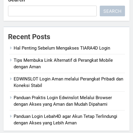
SEARCH
Recent Posts
Hal Penting Sebelum Mengakses TIARA4D Login
Tips Membuka Link Alternatif di Perangkat Mobile
dengan Aman
EDWINSLOT Login Aman melalui Perangkat Pribadi dan
Koneksi Stabil
Panduan Praktis Login Edwinslot Melalui Browser
dengan Akses yang Aman dan Mudah Dipahami
Panduan Login Lebah4D agar Akun Tetap Terlindungi
dengan Akses yang Lebih Aman