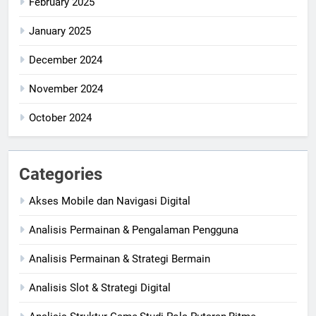
February 2025
January 2025
December 2024
November 2024
October 2024
Categories
Akses Mobile dan Navigasi Digital
Analisis Permainan & Pengalaman Pengguna
Analisis Permainan & Strategi Bermain
Analisis Slot & Strategi Digital