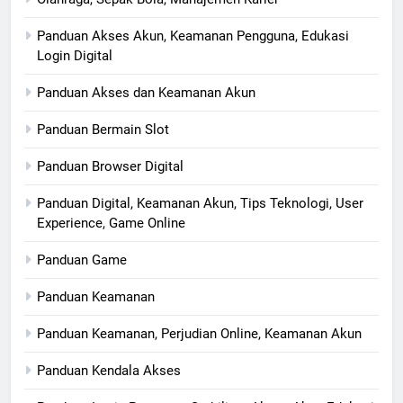
Panduan Akses Akun, Keamanan Pengguna, Edukasi
Login Digital
Panduan Akses dan Keamanan Akun
Panduan Bermain Slot
Panduan Browser Digital
Panduan Digital, Keamanan Akun, Tips Teknologi, User
Experience, Game Online
Panduan Game
Panduan Keamanan
Panduan Keamanan, Perjudian Online, Keamanan Akun
Panduan Kendala Akses