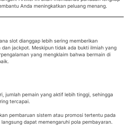
 membantu Anda meningkatkan peluang menang.
ana slot dianggap lebih sering memberikan
 dan jackpot. Meskipun tidak ada bukti ilmiah yang
rpengalaman yang mengklaim bahwa bermain di
aik.
i, jumlah pemain yang aktif lebih tinggi, sehingga
ring tercapai.
kan pembaruan sistem atau promosi tertentu pada
ak langsung dapat memengaruhi pola pembayaran.