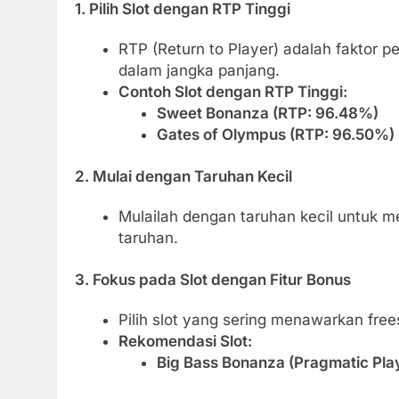
1. Pilih Slot dengan RTP Tinggi
RTP (Return to Player) adalah faktor
dalam jangka panjang.
Contoh Slot dengan RTP Tinggi:
Sweet Bonanza (RTP: 96.48%)
Gates of Olympus (RTP: 96.50%)
2. Mulai dengan Taruhan Kecil
Mulailah dengan taruhan kecil untuk
taruhan.
3. Fokus pada Slot dengan Fitur Bonus
Pilih slot yang sering menawarkan frees
Rekomendasi Slot:
Big Bass Bonanza (Pragmatic Play