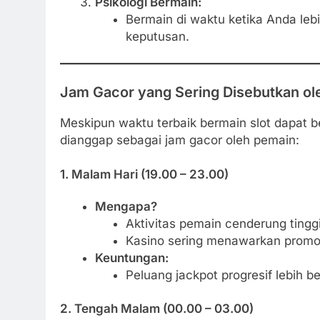
Psikologi Bermain:
Bermain di waktu ketika Anda leb
keputusan.
Jam Gacor yang Sering Disebutkan ol
Meskipun waktu terbaik bermain slot dapat b
dianggap sebagai jam gacor oleh pemain:
1. Malam Hari (19.00 – 23.00)
Mengapa?
Aktivitas pemain cenderung tinggi
Kasino sering menawarkan promosi
Keuntungan:
Peluang jackpot progresif lebih be
2. Tengah Malam (00.00 – 03.00)