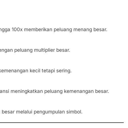
 hingga 100x memberikan peluang menang besar.
ngan peluang multiplier besar.
emenangan kecil tetapi sering.
spansi meningkatkan peluang kemenangan besar.
besar melalui pengumpulan simbol.