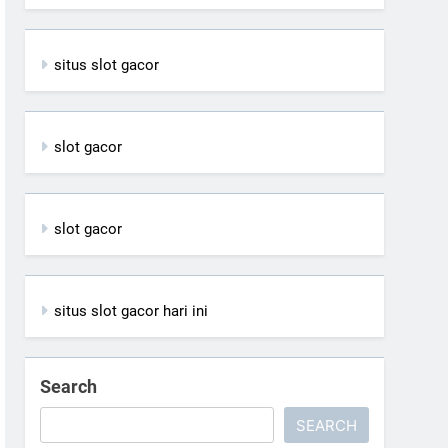
situs slot gacor
slot gacor
slot gacor
situs slot gacor hari ini
Search
SEARCH