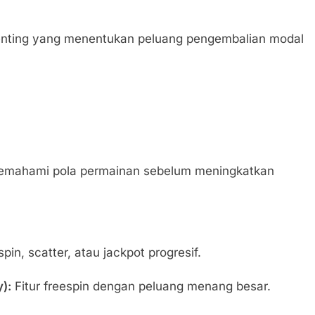
 penting yang menentukan peluang pengembalian modal
 memahami pola permainan sebelum meningkatkan
pin, scatter, atau jackpot progresif.
):
Fitur freespin dengan peluang menang besar.