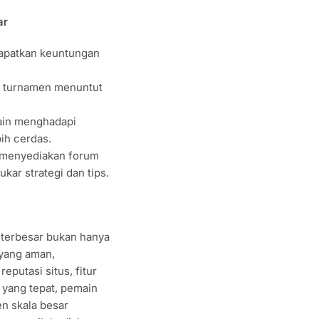
ar
dapatkan keuntungan
 turnamen menuntut
in menghadapi
ih cerdas.
 menyediakan forum
kar strategi dan tips.
 terbesar bukan hanya
 yang aman,
eputasi situs, fitur
 yang tepat, pemain
n skala besar