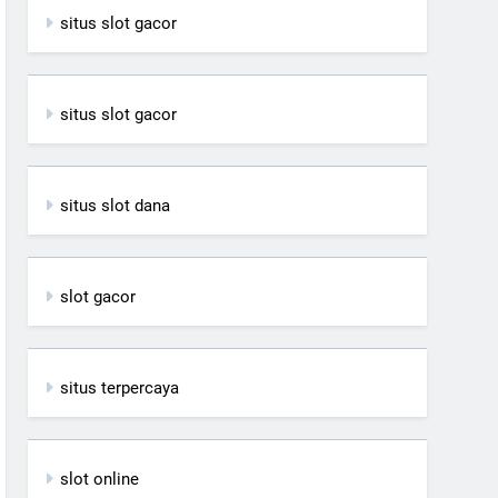
situs slot gacor
situs slot gacor
situs slot dana
slot gacor
situs terpercaya
slot online