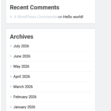
Recent Comments
A WordPress Commenter
on
Hello world!
Archives
July 2026
June 2026
May 2026
April 2026
March 2026
February 2026
January 2026