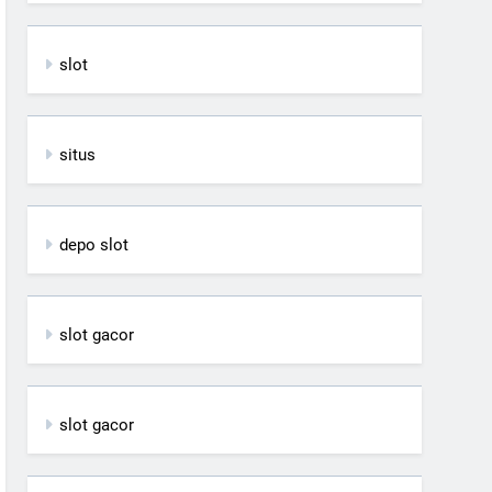
slot
situs
depo slot
slot gacor
slot gacor