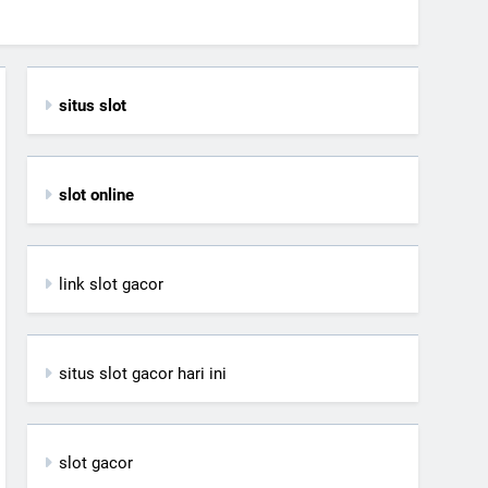
situs slot
slot online
link slot gacor
situs slot gacor hari ini
slot gacor