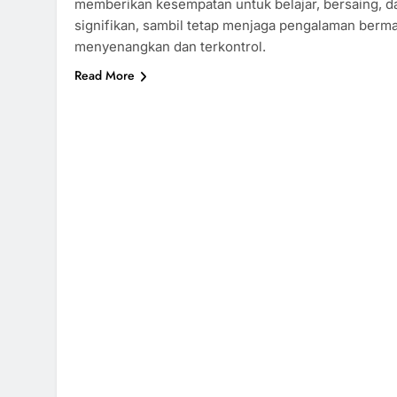
memberikan kesempatan untuk belajar, bersaing, d
signifikan, sambil tetap menjaga pengalaman berm
menyenangkan dan terkontrol.
Read More