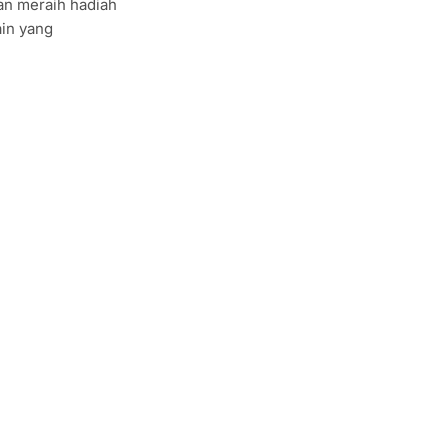
an meraih hadiah
ain yang