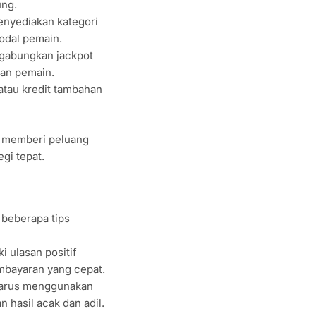
ung.
nyediakan kategori
odal pemain.
abungkan jackpot
han pemain.
atau kredit tambahan
n memberi peluang
gi tepat.
 beberapa tips
i ulasan positif
mbayaran yang cepat.
arus menggunakan
 hasil acak dan adil.