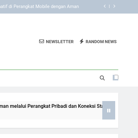
atif di Perangkat Mobile dengan Aman
Perangkat Pribadi dan Koneksi Stabil
 Akses yang Aman dan Mudah Dipahami
NEWSLETTER
RANDOM NEWS
ng Sebelum Mengakses TIARA4D Login
atif di Perangkat Mobile dengan Aman
Perangkat Pribadi dan Koneksi Stabil
 Akses yang Aman dan Mudah Dipahami
erangkat Pribadi dan Koneksi Stabil
Panduan Praktis 
2 Months Ago