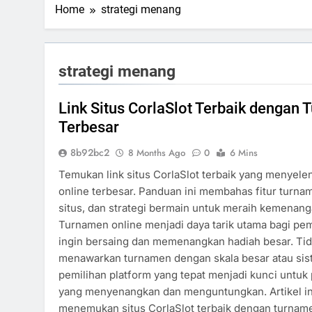
Home
strategi menang
strategi menang
Link Situs CorlaSlot Terbaik dengan
Terbesar
8b92bc2
8 Months Ago
0
6 Mins
Temukan link situs CorlaSlot terbaik yang menyel
online terbesar. Panduan ini membahas fitur turnam
situs, dan strategi bermain untuk meraih kemenang
Turnamen online menjadi daya tarik utama bagi pem
ingin bersaing dan memenangkan hadiah besar. Tid
menawarkan turnamen dengan skala besar atau sist
pemilihan platform yang tepat menjadi kunci untu
yang menyenangkan dan menguntungkan. Artikel i
menemukan situs CorlaSlot terbaik dengan turname