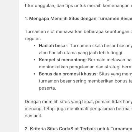
fitur unggulan, dan tips untuk meraih kemenangan 
1. Mengapa Memilih Situs dengan Turnamen Besar
Turnamen slot menawarkan beberapa keuntungan 
reguler:
Hadiah besar:
Turnamen skala besar biasany
atau hadiah utama yang jauh lebih tinggi.
Kompetisi menantang:
Bermain melawan ba
meningkatkan pengalaman dan strategi berm
Bonus dan promosi khusus:
Situs yang men
turnamen besar sering memberikan bonus t
peserta.
Dengan memilih situs yang tepat, pemain tidak han
menang, tetapi juga menikmati pengalaman bermain
dan adil.
2. Kriteria Situs CorlaSlot Terbaik untuk Turname