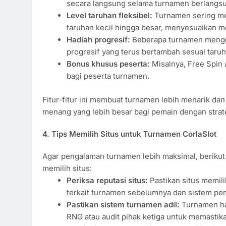
secara langsung selama turnamen berlangs
Level taruhan fleksibel:
Turnamen sering me
taruhan kecil hingga besar, menyesuaikan m
Hadiah progresif:
Beberapa turnamen mengg
progresif yang terus bertambah sesuai taru
Bonus khusus peserta:
Misalnya, Free Spin 
bagi peserta turnamen.
Fitur-fitur ini membuat turnamen lebih menarik da
menang yang lebih besar bagi pemain dengan strate
4. Tips Memilih Situs untuk Turnamen CorlaSlot
Agar pengalaman turnamen lebih maksimal, berikut
memilih situs:
Periksa reputasi situs:
Pastikan situs memilik
terkait turnamen sebelumnya dan sistem pe
Pastikan sistem turnamen adil:
Turnamen h
RNG atau audit pihak ketiga untuk memastikan