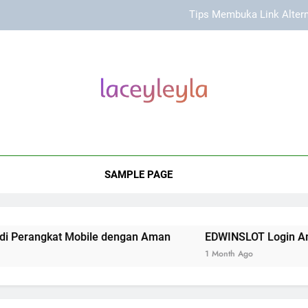
Tips Membuka Link Altern
EDWINSLOT Login Aman melalui 
Panduan Praktis Login Edwinslot Melalui Browser dengan
Hal Penti
ey Leyla
Tips Membuka Link Altern
leksi Fashion Wanita Stylish Di Lacey Leyla.
EDWINSLOT Login Aman melalui 
SAMPLE PAGE
Panduan Praktis Login Edwinslot Melalui Browser dengan
at Mobile dengan Aman
EDWINSLOT Login Aman melalui P
1 Month Ago