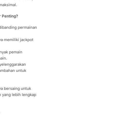
maksimal.
 Penting?
dibanding permainan
a memiliki jackpot
nyak pemain
ain.
yelenggarakan
ambahan untuk
ya bersaing untuk
 yang lebih lengkap
n