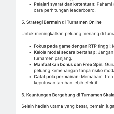
Pelajari syarat dan ketentuan:
Pahami a
cara perhitungan leaderboard.
5. Strategi Bermain di Turnamen Online
Untuk meningkatkan peluang menang di turnam
Fokus pada game dengan RTP tinggi:
M
Kelola modal secara bertahap:
Jangan h
turnamen panjang.
Manfaatkan bonus dan Free Spin:
Guna
peluang kemenangan tanpa risiko mod
Catat pola permainan:
Memahami tren 
keputusan taruhan lebih efektif.
6. Keuntungan Bergabung di Turnamen Skala
Selain hadiah utama yang besar, pemain jug