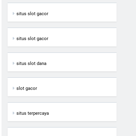
situs slot gacor
situs slot gacor
situs slot dana
slot gacor
situs terpercaya