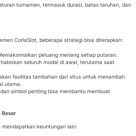
turan turnamen, termasuk durasi, batas taruhan, dan
en CorlaSlot, beberapa strategi bisa diterapkan:
emaksimalkan peluang menang setiap putaran.
abiskan seluruh modal di awal, terutama saat
kan fasilitas tambahan dari situs untuk menambah
al utama.
dan simbol penting bisa membantu membuat
 Besar
a mendapatkan keuntungan lain: