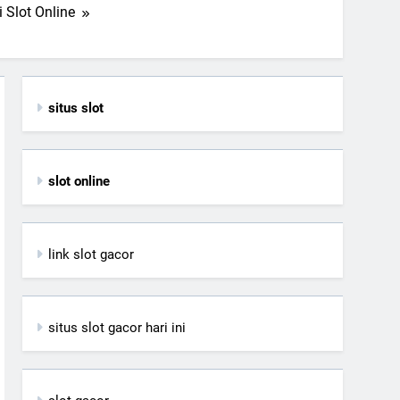
 Slot Online
situs slot
slot online
link slot gacor
situs slot gacor hari ini