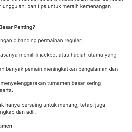
tur unggulan, dan tips untuk meraih kemenangan
Besar Penting?
gan dibanding permainan reguler:
asanya memiliki jackpot atau hadiah utama yang
n banyak pemain meningkatkan pengalaman dan
 menyelenggarakan turnamen besar sering
erta.
ak hanya bersaing untuk menang, tetapi juga
ngkap dan adil.
rnamen