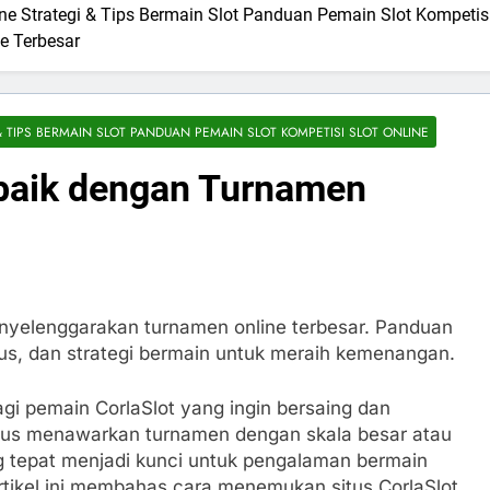
ine Strategi & Tips Bermain Slot Panduan Pemain Slot Kompetisi
e Terbesar
& TIPS BERMAIN SLOT PANDUAN PEMAIN SLOT KOMPETISI SLOT ONLINE
erbaik dengan Turnamen
enyelenggarakan turnamen online terbesar. Panduan
itus, dan strategi bermain untuk meraih kemenangan.
gi pemain CorlaSlot yang ingin bersaing dan
tus menawarkan turnamen dengan skala besar atau
ng tepat menjadi kunci untuk pengalaman bermain
ikel ini membahas cara menemukan situs CorlaSlot