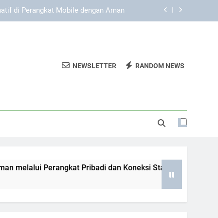
atif di Perangkat Mobile dengan Aman
Perangkat Pribadi dan Koneksi Stabil
 Akses yang Aman dan Mudah Dipahami
NEWSLETTER
RANDOM NEWS
ng Sebelum Mengakses TIARA4D Login
atif di Perangkat Mobile dengan Aman
Perangkat Pribadi dan Koneksi Stabil
 Akses yang Aman dan Mudah Dipahami
erangkat Pribadi dan Koneksi Stabil
Panduan Praktis 
2 Months Ago