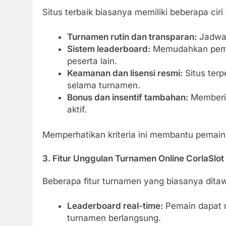
Situs terbaik biasanya memiliki beberapa c
Turnamen rutin dan transparan:
Jadwal
Sistem leaderboard:
Memudahkan pemai
peserta lain.
Keamanan dan lisensi resmi:
Situs ter
selama turnamen.
Bonus dan insentif tambahan:
Memberik
aktif.
Memperhatikan kriteria ini membantu pemain
3. Fitur Unggulan Turnamen Online CorlaSlot
Beberapa fitur turnamen yang biasanya ditawar
Leaderboard real-time:
Pemain dapat m
turnamen berlangsung.