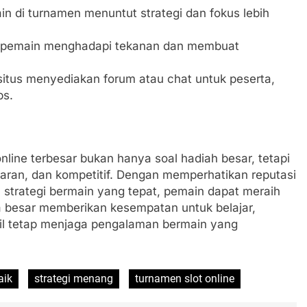
n di turnamen menuntut strategi dan fokus lebih
pemain menghadapi tekanan dan membuat
itus menyediakan forum atau chat untuk peserta,
ps.
line terbesar bukan hanya soal hadiah besar, tetapi
ran, dan kompetitif. Dengan memperhatikan reputasi
a strategi bermain yang tepat, pemain dapat meraih
 besar memberikan kesempatan untuk belajar,
bil tetap menjaga pengalaman bermain yang
aik
strategi menang
turnamen slot online