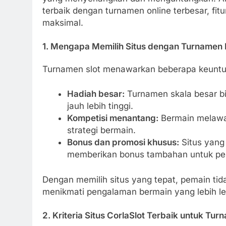
terbaik dengan turnamen online terbesar, fi
maksimal.
1. Mengapa Memilih Situs dengan Turnamen 
Turnamen slot menawarkan beberapa keuntun
Hadiah besar:
Turnamen skala besar bi
jauh lebih tinggi.
Kompetisi menantang:
Bermain melawa
strategi bermain.
Bonus dan promosi khusus:
Situs yang
memberikan bonus tambahan untuk pes
Dengan memilih situs yang tepat, pemain tid
menikmati pengalaman bermain yang lebih le
2. Kriteria Situs CorlaSlot Terbaik untuk Tu